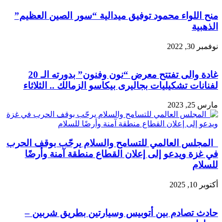
منح اللواء محمود توفيق ميدالية “سور الصين العظيم”
الذهبية
نوفمبر 30, 2022
غادة والى تفتتح معرض “نون وفنون” بدورته الـ 20
لفنانات تشكيليات بجاليرى بيكاسو الزمالك .. الثلاثاء
مارس 25, 2023
المجلس العالمي للتسامح والسلام يرحّب بوقف الحرب
في غزة ويدعو إلى إعلان القطاع منطقة آمنة وأرضًا
للسلام
أكتوبر 10, 2025
حادث تصادم بين أتوبيس وسيارتين بطريق شربين –