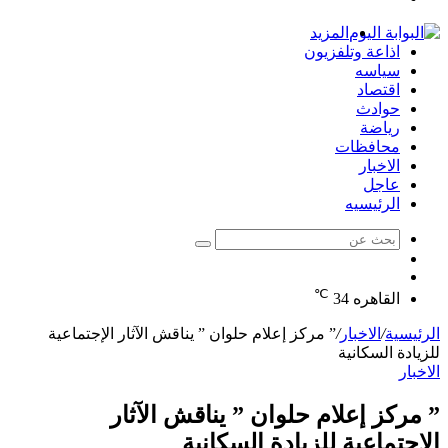
الدخول
المزيد
اذاعة وتلفزيون
سياسه
اقتصاد
حوادث
رياضة
محافظات
الاخبار
عاجل
الرئيسيه
بحث
الوضع
عن
مقال
المظلم
℃
عشوائي
القاهره
34
الرئيسية
/
الاخبار
/
” مركز إعلام حلوان ” يناقش الآثار الإجتماعية
للزيادة السكانية
الاخبار
” مركز إعلام حلوان ” يناقش الآثار
الإجتماعية للزيادة السكانية