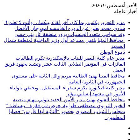
الأحد, أغسطس 9 2026
أخبار عاجلة
مدير التحرير يكتب ربما كان آخر لقاء بينكما… وأنت لا تعلم!!!
شادي محمد يعلن عن الدوره الخامسه لمهرجان الأفضل
وفد سياحي متعدد الجنسيات يزور منطقة آثار بني حسن
محافظ المنيا يلتقي مساعد أول وزير الداخلية لمنطقة شمال
الصعيد
دموع الوطن
مدير عام كلية النصر للبنات بالإسكندرية تكرم الطالبات
الفائزات في المؤتمر الطلابي الثالث عشر وتشيد بجهود فريق
العمل
محافظ المنيا يهنئ الطالبة مريم وائل الثانية على مستوى
الجمهورية في الثانوية العامة
مدير كلية فيكتوريا يكرم سفراء المستقبل.. ويحتفي بأولياء
الأمور في مشهد إنساني مؤثر
محافظ الفيوم يهنئ مدير الأمن الجديد بتولي مهام منصبه
الخبير التربوي مصطفى طرابية يعرض فى فقرة ” ببساطة ”
بمجلس الشباب المصرى بحضور “النائبة ايفا فارس” قضايا
المعلمين
إضافة
مقال
عمود
تسجيل
عشوائي
جانبي