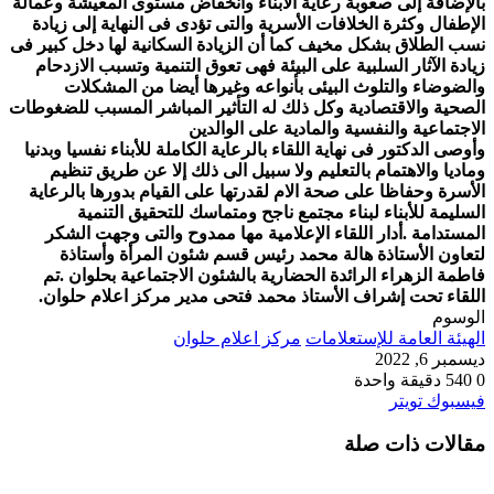
بالإضافة إلى صعوبة رعاية الأبناء وانخفاض مستوى المعيشة وعمالة
الإطفال وكثرة الخلافات الأسرية والتى تؤدى فى النهاية إلى زيادة
نسب الطلاق بشكل مخيف كما أن الزيادة السكانية لها دخل كبير فى
زيادة الآثار السلبية على البيئة فهى تعوق التنمية وتسبب الازدحام
والضوضاء والتلوث البيئى بأنواعه وغيرها أيضا من المشكلات
الصحية والاقتصادية وكل ذلك له التأثير المباشر المسبب للضغوطات
الاجتماعية والنفسية والمادية على الوالدين
وأوصى الدكتور فى نهاية اللقاء بالرعاية الكاملة للأبناء نفسيا وبدنيا
وماديا والاهتمام بالتعليم ولا سبيل الى ذلك إلا عن طريق تنظيم
الأسرة وحفاظا على صحة الام لقدرتها على القيام بدورها بالرعاية
السليمة للأبناء لبناء مجتمع ناجح ومتماسك للتحقيق التنمية
المستدامة .
أدار اللقاء الإعلامية مها ممدوح والتى وجهت الشكر
لتعاون الأستاذة هالة محمد رئيس قسم شئون المرأة وأستاذة
فاطمة الزهراء الرائدة الحضارية بالشئون الاجتماعية بحلوان .
تم
اللقاء تحت إشراف الأستاذ محمد فتحى مدير مركز اعلام حلوان.
الوسوم
الهيئة العامة للإستعلامات
مركز اعلام حلوان
ديسمبر 6, 2022
0
540
دقيقة واحدة
طباعة
لينكدإن
مشاركة
بينتيريست
فيسبوك
تويتر
عبر
مقالات ذات صلة
البريد