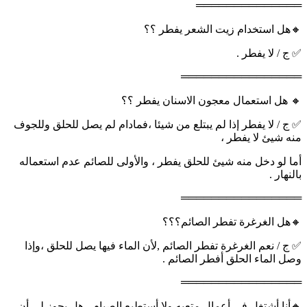
══════════════
🔸هل استخدام زيت الشعر يفطر ؟؟
✅ ج / لا يفطر .
════════════════
🔸 هل استعمال معجون الاسنان يفطر ؟؟
✅ ج / لا يفطر إذا لم يبتلع من شيئا ،فمادام لم يصل للحلق وللجوف
منه شيئ لا يفطر ،
أما لو دخل منه شيئ للحلق يفطر ، والأولى للصائم عدم استعماله
بالنهار .
════════════════
🔸هل الغرغرة تفطر الصائم؟؟؟
✅ ج / نعم الغرغرة تفطر الصائم ,لأن الماء فيها يصل للحلق ،وإذا
وصل الماء الحلق أفطر الصائم .
════════════════
🔸أنا أشتغل في أعمال متعبه ولا أستطيع الصيام ، هل يجوز لي أن