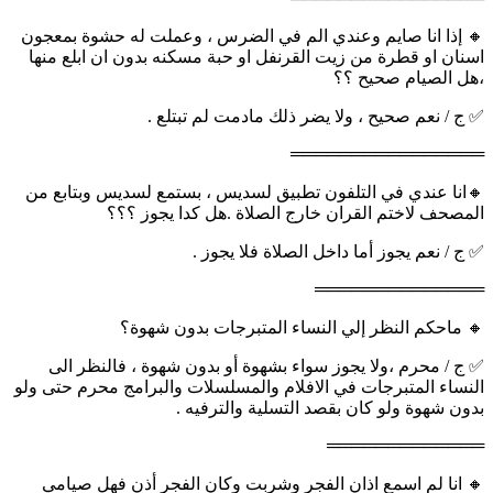
🔸 إذا انا صايم وعندي الم في الضرس ، وعملت له حشوة بمعجون
اسنان او قطرة من زيت القرنفل او حبة مسكنه بدون ان ابلع منها
،هل الصيام صحيح ؟؟
✅ ج / نعم صحيح ، ولا يضر ذلك مادمت لم تبتلع .
════════════════
🔸انا عندي في التلفون تطبيق لسديس ، بستمع لسديس وبتابع من
المصحف لاختم القران خارج الصلاة .هل كدا يجوز ؟؟؟
✅ ج / نعم يجوز أما داخل الصلاة فلا يجوز .
══════════════
🔸 ماحكم النظر إلي النساء المتبرجات بدون شهوة؟
✅ ج / محرم ،ولا يجوز سواء بشهوة أو بدون شهوة ، فالنظر الى
النساء المتبرجات في الافلام والمسلسلات والبرامج محرم حتى ولو
بدون شهوة ولو كان بقصد التسلية والترفيه .
═════════════
🔸 انا لم اسمع اذان الفجر وشربت وكان الفجر أذن فهل صيامي