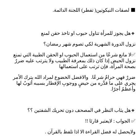
⬛ لصقات النيكوتين( تفطر) اللجنة الدائمة.
🔸هل يجوز للمرأة تناول حبوب او تاخذ حقن لمنع
نزول الدورة الشهرية لكي تصوم شهر رمضان؟
✅لا مانع شرعًا من استعمال الحبوب او الحقن الطبية التي تمنع
نزول الحيض إذا كان ذلك بمعرفة الطبيب ولا يترتب عليه ضررٌ
بصحة المرأة، فإن ترتب على استعمالها
ضررٌ فهي حرامٌ شرعًا. والافضل الخضوع لمراد الله بترك الأمر
يجري على ما قدَّره من حيضٍ ووجوبِ الإفطار بسببه أثوبُ لها
وأعظمُ أجرًا.
🔸هل يثاب النظر في المصحف دون تحريك الشفتين ؟؟
✅ الجواب : لايعتبر قارئا !!
ولايحصل له فضل القراءة الا اذا تلفظ بالقرآن .