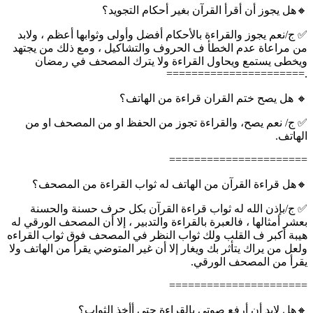
🔸هل يجوز أن أقرأ القرآن بغير أحكام التجويد؟
✅ ج/نعم يجوز والقراءة بالأحكام أفضل وأولى وثوابها أعظم ، ولابد
من مراعاة عدم الخطأ ف الحروف والتشاكيل ، ومع ذلك من يجتهد
ويخطى يستمع ويحاول القراءة ولا يترك المصحف في رمضان
.======================
🔸 هل يصح ختم القران قراءة من الهاتف؟
✅ ج/ نعم يصح، والقراءة تجوز من الحفظ او من المصحف او من
الهاتف.
======================
🔸هل قراءة القرآن من الهاتف له ثواب القراءة من المصحف؟
✅ ج/بإذن الله له ثواب قراءة القرآن بكل حرف حسنة والحسنة
بعشر أمثالها ، فالعبرة بالقراءة والتدبير ، إلا أن المصحف الورقي له
هيبة أكبر ف القلب ولك ثواب النظر في المصحف فوق ثواب القراءه
ولعل من يراك يتأثر بك ويغار إلا أن غير المتوضي يقرأ من الهاتف ولا
يقرأ من المصحف الورقي.
======================
🔸هل لابد أن أرفع صوتي بالقراءة حتى أأخذ الثواب؟