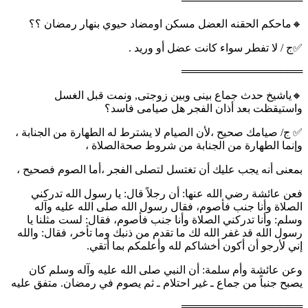
🔸ماحكم الحقنه العضل مسكن اومضاد حيوي بنهار رمضان ؟؟
✅ج / لا تفطر سواء كانت عضل أو وريد .
════════════════
🔸ياشيخ حدث جماع بينى وبين زوجتى, ونمت قبل الغسل
واستيقظت بعد أذان الفجر هل صيامى فاسد؟
✅ ج/ صيامك صحيح ،لأن الصيام لا يشترط له الطهارة من الجنابة ،
وإنما الطهارة من الجنابة من شروط صحةالصلاة ،
بمعنى أنه يجب عليك أن تغتسل لتصلى الفجر ،أما الصوم فصحيح ،
فعن عائشة رضي الله عنها: أن رجلاً قال: يا رسول الله تدركني
الصلاة وأنا جنب فأصوم، فقال رسول الله صلى الله عليه وآله
وسلم: وأنا تدركني الصلاة وأنا جنب فأصوم، فقال: لست مثلنا يا
رسول الله قد غفر الله لك ما تقدم من ذنبك وما تأخر، فقال: والله
إني لأرجو أن أكون أخشاكم لله وأعلمكم بما أتقي.
وعن عائشة وأم سلمة: أن النبي صلى الله عليه وآله وسلم كان
يصبح جنباً من جماع ـ غير احتلام ـ ثم يصوم في رمضان. متفق عليه
════════════════