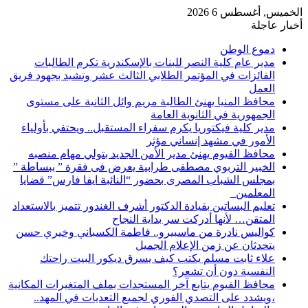
الخميس, أغسطس 6 2026
أخبار عاجلة
دموع الوطن
مدير عام كلية النصر للبنات بالإسكندرية تكرم الطالبات
الفائزات في المؤتمر الطلابي الثالث عشر وتشيد بجهود فريق
العمل
محافظ المنيا يهنئ الطالبة مريم وائل الثانية على مستوى
الجمهورية في الثانوية العامة
مدير كلية فيكتوريا يكرم سفراء المستقبل.. ويحتفي بأولياء
الأمور في مشهد إنساني مؤثر
محافظ الفيوم يهنئ مدير الأمن الجديد بتولي مهام منصبه
الخبير التربوي مصطفى طرابية يعرض فى فقرة ” ببساطة ”
بمجلس الشباب المصرى بحضور “النائبة ايفا فارس” قضايا
المعلمين
تعليم البساتين بقيادة الدكتور أشرف الغندور تتميز بالاستعداد
المتقن… لأنها أدركت سر بداية النجاح
كواليس نادرة من ماسبيرو.. فاطمة الكسباني وخيري حسن
يتحدثان عن زمن الإعلام الجميل
علاء ثابت مسلم يكتب كيف يسرق ديكور البيت راحتك
النفسية دون أن تشعر؟
محافظ الفيوم يتابع آخر المستجدات بملف المتغيرات المكانية
،ويشدد على التصدي الفوري لجميع التعديات في المهد..