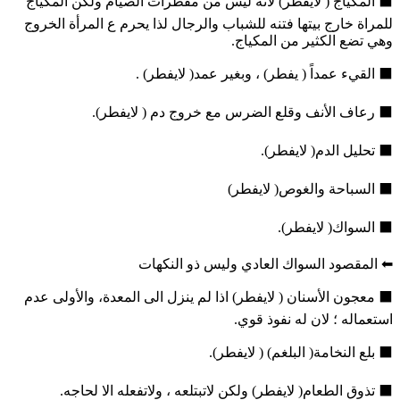
⬛ المكياج ( لايفطر) لانه ليس من مفطرات الصيام ولكن المكياج
للمراة خارج بيتها فتنه للشباب والرجال لذا يحرم ع المرأة الخروج
وهي تضع الكثير من المكياج.
⬛ القيء عمداً ( يفطر) ، وبغير عمد( لايفطر) .
⬛ رعاف الأنف وقلع الضرس مع خروج دم ( لايفطر).
⬛ تحليل الدم( لايفطر).
⬛ السباحة والغوص( لايفطر)
⬛ السواك( لايفطر).
⬅ المقصود السواك العادي وليس ذو النكهات
⬛ معجون الأسنان ( لايفطر) اذا لم ينزل الى المعدة، والأولى عدم
استعماله ؛ لان له نفوذ قوي.
⬛ بلع النخامة( البلغم) ( لايفطر).
⬛ تذوق الطعام( لايفطر) ولكن لاتبتلعه ، ولاتفعله الا لحاجه.