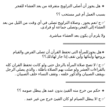
🔸 هل يجوز أن أصلى التراويح متفرقة من بعد العشاء للفجر
بسبب العمل أم غير مستحب ؟؟
✅ ج /نعم يجوز , وصلاة التراويح تصلى في أي وقت من الليل من بعد
العشاء إلى الفجر،وتصلى جماعة أو فرادى،
ولا يلزم أن يكون بعد العشاء مباشرة.
════════════════
🔸هل يجوزللمرأة التى تحفظ القرأن أن تصلى الفرض والقيام
بزوجها وأبنائها وأين تقف إذا جاز لهاذلك؟؟
✅ ج / لا تصح صلاة المرأة بالرجل حتى ولو كانت تحفظ القران كله
بالقراءات العشر ولو صلت بهم الصلاة باطلة ، والذي يصلي الرجل
،ويقف الصبيان والذكور خلفه ، وتقف النساء خلف الصبيان .
═══════════════
🔸 حكم من خرج منه القيئ بدون عمد هل يبطل صومه ؟؟
✅ ج /لا يبطل الصيام لو كان القيئ خرج من غير عمد .
════════════════