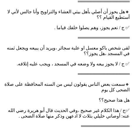
════════════════
🔸هل يحوز أن أصلي بأهل بيتي العشاء والتراويح وأنا جالس لأني لا
أستطيع القيام ؟؟
✅ ج / نعم يجوز، وهم يصلوا خلفك قياما .
════════════════
لقى شخص باكو معسل او علبة سجائر ،ويريد أن يبيعه ويجعل ثمنه
في المسجد ،هل يجوز؟؟
✅ ج / لا يجوز بيعه ولا وضعه في المسجد ، ويجب عليه إتلافه.
════════════════
🔸سمعت بعض الناس يقولون ليس من السنه المحافظة على صلاة
الضحى كل يوم
هل هذا صحيح؟؟
✅ج / هذا الكلام غير صحيح ،وفي الحديث قال أبو هريرة رضي الله
عنه: أوصاني خليلي بثلاث لا ادعهن وذكر منها صلاة الضحى .
═══════════════