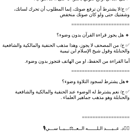
✅ ج/لا يشترط أن ترفع صوتك، إنما المطلوب أن تحرك لسانك،
وشفتيك حتى ولو كان صوتك منخفض
======================
🔸 هل يجوز قراءة القرآن بدون وضوء؟
✅ ج/ من المصحف لا يجوز، وهذا مذهب الحنفية والمالكية والشافعية
والحنابلة وقول شيخ الإسلام ابن تيمية
أما القراءة من الحفظ، او من الهاتف فتجوز بدون وضوء.
======================
🔸هل يشترط لسجود التلاوة وضوء؟
✅ ج/ نعم يشترط له الوضوء عند الحنفية والمالكية والشافعية
والحنابلة وهو مذهب جماهير العلماء .
==================
✍🏻د. عــبــــد الـلــــــه الــعــ⚖️ـــبــا ســـي🎙️