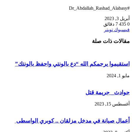
#Dr_Abdallah_Rashad_Alabasy
أبريل 3, 2023
0
435
7 دقائق
طباعة
لينكدإن
مشاركة
بينتيريست
فيسبوك
تويتر
عبر
مقالات ذات صلة
البريد
استقيموا يرحمكم الله “دع بالونتي واحفظ بالونتك”
مايو 1, 2024
حوادث_ جريمة قتل
أغسطس 15, 2023
أعمال صيانة في مدخل مزلقان .. كوبري الواسطى