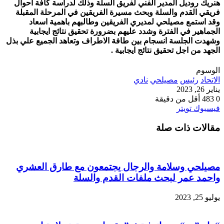
هنريك روديل المدير الفني لفريق السلة وذلك لدراسة كافة احوال
فريقي القدم والسلة وبحث مسيرة الفريقين في المرحلة المقبلة
وقد استمع مصيلحي لمديري الفريقين وطالبهم باهمية اسعاد
الجماهير في الفترة وشدد عليهم بضرورة تحقيق نتائج ايجابية
وشهدت الجلسة انسجام بين طافة الاطراف وتعاهد الجميع علي بذل
الجهد من اجل تحقيق نتائج ايجابية .
الوسوم
الاتحاد
رئيس
مصيلحي
نادي
يناير 26, 2023
0
483
أقل من دقيقة
طباعة
لينكدإن
مشاركة
بينتيريست
فيسبوك
تويتر
عبر
مقالات ذات صلة
البريد
مصيلحي وسلامة والرجال يجتمعون مع طارق العشري
واحمد عمر لبحث ملفات القدم والسلة
يوليو 25, 2023