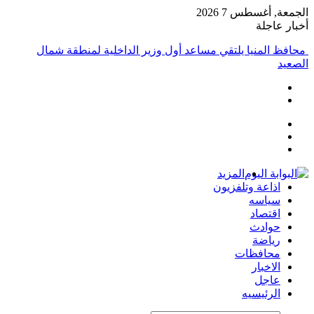
الجمعة, أغسطس 7 2026
أخبار عاجلة
محافظ المنيا يلتقي مساعد أول وزير الداخلية لمنطقة شمال
الصعيد
إضافة
مقال
عمود
تسجيل
عشوائي
جانبي
الدخول
المزيد
اذاعة وتلفزيون
سياسه
اقتصاد
حوادث
رياضة
محافظات
الاخبار
عاجل
الرئيسيه