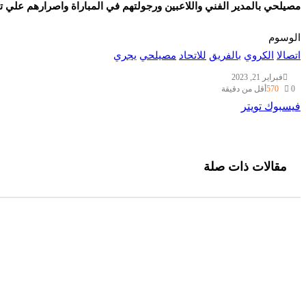
مصيلحي بالمدير الفني واللاعبين ورجولتهم في المباراة واصرارهم علي ت
الوسوم
اتصالا
الكروي
بالفريق
للاتحاد
مصيلحي
يجري
فبراير 21, 2023
0
570
أقل من دقيقة
طباعة
لينكدإن
مشاركة
بينتيريست
فيسبوك
تويتر
عبر
البريد
مقالات ذات صلة