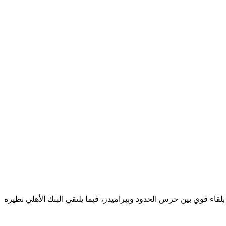
از، باقامة ثلاثة 3 مواجهات ساخنة ومثيرة، وتبدأ المباريات بلقاء قوي بين حرس الحدود وبيراميدز، فيما يلتقي البنك الأهلي نظيره