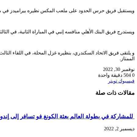
ويستقبل فريق حرس الحدود على ملعب المكس نظيره بيراميدز في مبارا
ويستدرج فريق البنك الأهلي منافسه إنبي في المباراة الثانية، في الث
و يلتقى فريق الاتحاد السكندري، بنظيره غزل المحلة، في اللقاء الثالث
الممتاز.
نوفمبر 30, 2022
0
504
دقيقة واحدة
طباعة
لينكدإن
مشاركة
بينتيريست
فيسبوك
تويتر
عبر
مقالات ذات صلة
البريد
للمشاركة في بطولة العالم بعثة الكونغ فو تسافر إلى إندون
ديسمبر 2, 2022