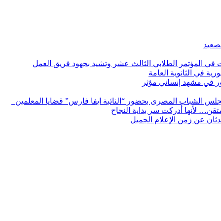
لصعيد
ات في المؤتمر الطلابي الثالث عشر وتشيد بجهود فريق العمل
رية في الثانوية العامة
مور في مشهد إنساني مؤثر
لس الشباب المصرى بحضور “النائبة ايفا فارس” قضايا المعلمين
لمتقن… لأنها أدركت سر بداية النجاح
ثان عن زمن الإعلام الجميل