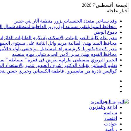
الجمعة, أغسطس 7 2026
أخبار عاجلة
وفد سياحي متعدد الجنسيات يزور منطقة آثار بني حسن
محافظ المنيا يلتقي مساعد أول وزير الداخلية لمنطقة شمال ا
دموع الوطن
مدير عام كلية النصر للبنات بالإسكندرية تكرم الطالبات الفائز
محافظ المنيا يهنئ الطالبة مريم وائل الثانية على مستوى الجمهو
مدير كلية فيكتوريا يكرم سفراء المستقبل.. ويحتفي بأولياء الأ
محافظ الفيوم يهنئ مدير الأمن الجديد بتولي مهام منصبه
الخبير التربوي مصطفى طرابية يعرض فى فقرة ” ببساطة ” بمج
تعليم البساتين بقيادة الدكتور أشرف الغندور تتميز بالاستعداد ا
كواليس نادرة من ماسبيرو.. فاطمة الكسباني وخيري حسن يتحد
إضافة
مقال
عمود
تسجيل
عشوائي
جانبي
الدخول
المزيد
اذاعة وتلفزيون
سياسه
اقتصاد
حوادث
رياضة