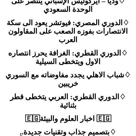
♢ودياً – ايركوليس الإسباني ينتصر على
الوحدة السعودي
♢الدوري المصري: فيوتشر يعود الى سكة
الانتصارات بفوزه الصعب على المقاولون
العرب
♢الدوري القطري: الغرافة يحرز انتصاره
الاول ويتخطى السيلية
♢شباب الاهلي يجدد مفاوضاته مع السوري
خريبين
♢الدوري القطري: العربي يتخطى قطر
بثنائية
🇪🇬 اخبار العلوم والبيئة🇪🇬
♢بتصميم جذاب وتقنيات جديدة..