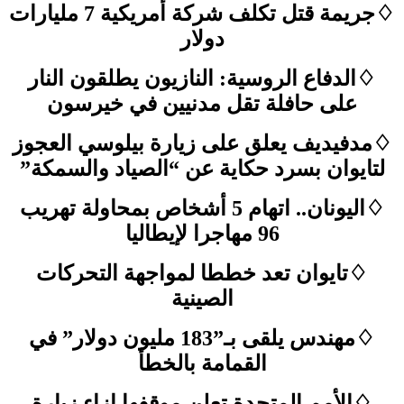
♢جريمة قتل تكلف شركة أمريكية 7 مليارات
دولار
♢الدفاع الروسية: النازيون يطلقون النار
على حافلة تقل مدنيين في خيرسون
♢مدفيديف يعلق على زيارة بيلوسي العجوز
لتايوان بسرد حكاية عن “الصياد والسمكة”
♢اليونان.. اتهام 5 أشخاص بمحاولة تهريب
96 مهاجرا لإيطاليا
♢تايوان تعد خططا لمواجهة التحركات
الصينية
♢مهندس يلقى بـ”183 مليون دولار” في
القمامة بالخطأ
♢الأمم المتحدة تعلن موقفها إزاء زيارة