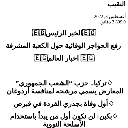
النقيب
أغسطس 3, 2022
0
899
3 دقائق
🇪🇬الخبر الرئيس🇪🇬
رفع الحواجز الوقائية حول الكعبة المشرفة
🇪🇬 اخبار العالم🇪🇬
♢تركيا.. حزب “الشعب الجمهوري”
المعارض يسمي مرشحه لمنافسة أردوغان
♢أول وفاة بجدري القردة في قبرص
♢بكين: لن نكون أول من يبدأ باستخدام
الأسلحة النووية