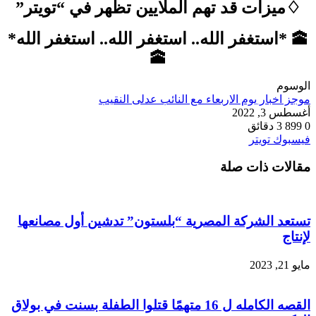
♢ميزات قد تهم الملايين تظهر في “تويتر”
🕋 *استغفر الله.. استغفر الله.. استغفر الله*
🕋
الوسوم
موجز اخبار يوم الاربعاء مع النائب عدلى النقيب
أغسطس 3, 2022
0
899
3 دقائق
طباعة
لينكدإن
مشاركة
بينتيريست
فيسبوك
تويتر
عبر
مقالات ذات صلة
البريد
تستعد الشركة المصرية “بلستون” تدشين أول مصانعها
لإنتاج
مايو 21, 2023
القصه الكامله ل 16 متهمًا قتلوا الطفلة بسنت في بولاق