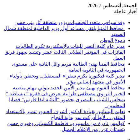
الجمعة, أغسطس 7 2026
أخبار عاجلة
وفد سياحي متعدد الجنسيات يزور منطقة آثار بني حسن
محافظ المنيا يلتقي مساعد أول وزير الداخلية لمنطقة شمال
الصعيد
دموع الوطن
مدير عام كلية النصر للبنات بالإسكندرية تكرم الطالبات
الفائزات في المؤتمر الطلابي الثالث عشر وتشيد بجهود فريق
العمل
محافظ المنيا يهنئ الطالبة مريم وائل الثانية على مستوى
الجمهورية في الثانوية العامة
مدير كلية فيكتوريا يكرم سفراء المستقبل.. ويحتفي بأولياء
الأمور في مشهد إنساني مؤثر
محافظ الفيوم يهنئ مدير الأمن الجديد بتولي مهام منصبه
الخبير التربوي مصطفى طرابية يعرض فى فقرة ” ببساطة ”
بمجلس الشباب المصرى بحضور “النائبة ايفا فارس” قضايا
المعلمين
تعليم البساتين بقيادة الدكتور أشرف الغندور تتميز بالاستعداد
المتقن… لأنها أدركت سر بداية النجاح
كواليس نادرة من ماسبيرو.. فاطمة الكسباني وخيري حسن
يتحدثان عن زمن الإعلام الجميل
إضافة