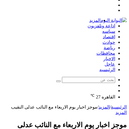
مقال
عمود
تسجيل
عشوائي
جانبي
الدخول
المزيد
اذاعة وتلفزيون
سياسه
اقتصاد
حوادث
رياضة
محافظات
الاخبار
عاجل
الرئيسيه
بحث
الوضع
عن
مقال
المظلم
℃
عشوائي
القاهره
27
الرئيسية
/
المزيد
/
موجز اخبار يوم الاربعاء مع النائب عدلى النقيب
المزيد
موجز اخبار يوم الاربعاء مع النائب عدلى