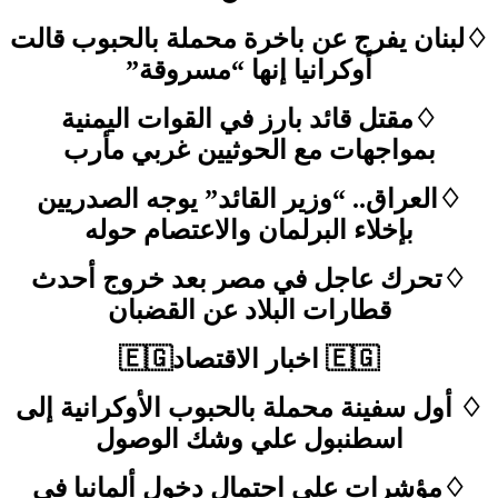
♢لبنان يفرج عن باخرة محملة بالحبوب قالت
أوكرانيا إنها “مسروقة”
♢مقتل قائد بارز في القوات اليمنية
بمواجهات مع الحوثيين غربي مأرب
♢العراق.. “وزير القائد” يوجه الصدريين
بإخلاء البرلمان والاعتصام حوله
♢تحرك عاجل في مصر بعد خروج أحدث
قطارات البلاد عن القضبان
🇪🇬 اخبار الاقتصاد🇪🇬
♢ أول سفينة محملة بالحبوب الأوكرانية إلى
اسطنبول علي وشك الوصول
♢مؤشرات على احتمال دخول ألمانيا في