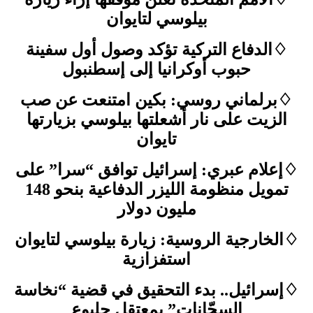
بيلوسي لتايوان
♢الدفاع التركية تؤكد وصول أول سفينة
حبوب أوكرانيا إلى إسطنبول
♢برلماني روسي: بكين امتنعت عن صب
الزيت على نار أشعلتها بيلوسي بزيارتها
تايوان
♢إعلام عبري: إسرائيل توافق “سرا” على
تمويل منظومة الليزر الدفاعية بنحو 148
مليون دولار
♢الخارجية الروسية: زيارة بيلوسي لتايوان
استفزازية
♢إسرائيل.. بدء التحقيق في قضية “نخاسة
السجّانات” بمعتقل جلبوع