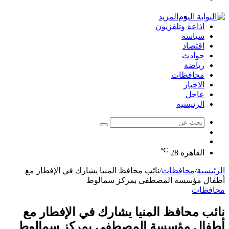
الدخول
المزيد
اذاعة وتلفزيون
سياسه
اقتصاد
حوادث
رياضة
محافظات
الاخبار
عاجل
الرئيسيه
بحث
الوضع
عن
مقال
المظلم
℃
عشوائي
القاهره
28
الرئيسية
/
محافظات
/
نائب محافظ المنيا يشارك في الإفطار مع
أطفال مؤسسة المصطفى بمركز سمالوط
محافظات
نائب محافظ المنيا يشارك في الإفطار مع
أطفال مؤسسة المصطفى بمركز سمالوط