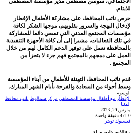
الاجتماعي، سوسن مصطفى مدير مؤسسة المصطفى
للايتام.
حرص نائب المحافظ، على مشاركة الأطفال الإفطار
لإدخال البهجة والسرور بقلوبهم، موجها الشكر لكافة
مؤسسات المجتمع المدني التي تسعي دائما للمشاركة
في تلك الفعاليات، مشيرا إلى أن كافة الأجهزة التنفيذية
بالمحافظة تعمل على توفير الدعم الكامل لهم من خلال
العمل على دمجهم بالمجتمع فهم جزء لا يتجزأ من
المجتمع .
قدم نائب المحافظ، التهنئة للأطفال من أبناء المؤسسة
وسط أجواء من السعادة والفرحة بأيام الشهر المبارك.
الوسوم
الإفطار مع أطفال مؤسسة المصطفى
مركز سمالوط
نائب محافظ
المنيا
مارس 29, 2023
0
471
دقيقة واحدة
طباعة
لينكدإن
مشاركة
بينتيريست
فيسبوك
تويتر
عبر
مقالات ذات صلة
البريد