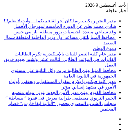
الأحد, أغسطس 9 2026
أخبار عاجلة
مدير التحرير يكتب ربما كان آخر لقاء بينكما… وأنت لا تعلم!!!
شادي محمد يعلن عن الدوره الخامسه لمهرجان الأفضل
وفد سياحي متعدد الجنسيات يزور منطقة آثار بني حسن
محافظ المنيا يلتقي مساعد أول وزير الداخلية لمنطقة شمال
الصعيد
دموع الوطن
مدير عام كلية النصر للبنات بالإسكندرية تكرم الطالبات
الفائزات في المؤتمر الطلابي الثالث عشر وتشيد بجهود فريق
العمل
محافظ المنيا يهنئ الطالبة مريم وائل الثانية على مستوى
الجمهورية في الثانوية العامة
مدير كلية فيكتوريا يكرم سفراء المستقبل.. ويحتفي بأولياء
الأمور في مشهد إنساني مؤثر
محافظ الفيوم يهنئ مدير الأمن الجديد بتولي مهام منصبه
الخبير التربوي مصطفى طرابية يعرض فى فقرة ” ببساطة ”
بمجلس الشباب المصرى بحضور “النائبة ايفا فارس” قضايا
المعلمين
إضافة
مقال
عمود
تسجيل
عشوائي
جانبي