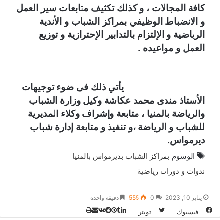
كافة المجالات ، و كذلك تكثيف متابعات سير العمل
و الانضباط الوظيفي بمراكز الشباب و الأندية
الرياضية و الإلتزام بالتدابير الإحترازية و توزيع
العمل و مواعيده .
يأتي ذلك فى ضوء توجيهات
الأستاذ مندى محمد عكاشة وكيل وزارة الشباب
والرياضة بالمنيا ، متابعة وإشراف وكلاء المديرية
للشباب و الرياضة ،و تنفيذ و متابعة إدارة شباب
ديرمواس.
الوسوم
بمراكز الشباب بديرمواس بالمنيا
ندوات و دورات رياضية
يناير 10, 2023
0
555
دقيقة واحدة
طباعة
لينكدإن
مشاركة
بينتيريست
فيسبوك
تويتر