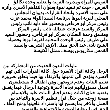
القومي للمراة ومديرية التربية والتعليم وحدة تكافؤ
الفرص ، حيث تم تنفيذ ندوة بعنوان التفاهم الاسري وأثره
على تنمية الاسرة واتخاذ القرارات بديوان المجلس
المحلي لقرية ابيوها ،برئاسة السيد اللواء محمد عزت
رئيس مركز ابو قرقاص وبحضور طه داود نائب رئيس
المركز والسيد عرفات عبدالله نائب رئيس المركز
ومنسق وحدة السكان بمركز ابو قرقاص، وحضور السيد
علي ظريف رئيس الوحده المحليه لقريه ابيوها وفضيلة
الشيخ نادى عبد الحق ممثل الازهر الشريف والسيد
القمس مكاريوس يوسف ممثل الكنيسة.
تناولت الندوة الحديث عن المشاركة بين
الرجل وكافة افراد الاسرة حول كافة القرارات التي تهم
الاسرة وتؤدي الى تنميتها والارتقاء بها فيما يتعلق بضرورة
تعليم البنات وعدم تزويجهن وهن اطفال لا يستطيعون
تحمل مسؤولياتهم تجاه الاسرة وتوعية الرجال فيما يتعلق
بقضية ختان الاناث وعدم اجبار البنات عليه والاهتمام
بصحة زوجته من خلال قرار تنظيم الاسرة والتباعد بين
الحمل والاخر بما يسمح لها باسترداد عافيتها ومنح الطف
الحق في الرعاية الصحية والاجتماعية والنفسية .