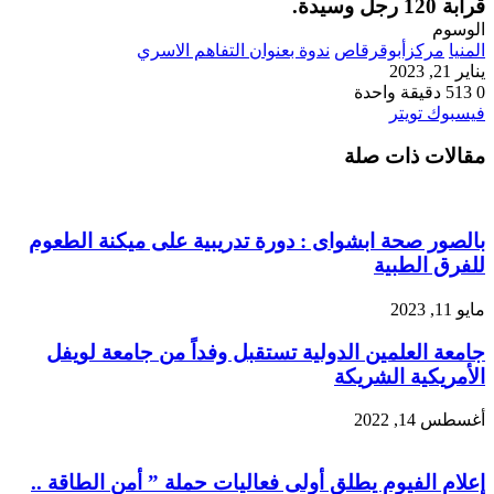
قرابة 120 رجل وسيدة.
الوسوم
المنيا
مركزأبوقرقاص
ندوة بعنوان التفاهم الاسري
يناير 21, 2023
0
513
دقيقة واحدة
طباعة
لينكدإن
مشاركة
بينتيريست
فيسبوك
تويتر
عبر
مقالات ذات صلة
البريد
بالصور صحة ابشواى : دورة تدريبية على ميكنة الطعوم
للفرق الطبية
مايو 11, 2023
جامعة العلمين الدولية تستقبل وفداً من جامعة لويفل
الأمريكية الشريكة
أغسطس 14, 2022
إعلام الفيوم يطلق أولى فعاليات حملة ” أمن الطاقة ..