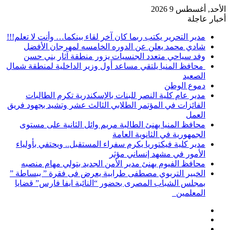
الأحد, أغسطس 9 2026
أخبار عاجلة
مدير التحرير يكتب ربما كان آخر لقاء بينكما… وأنت لا تعلم!!!
شادي محمد يعلن عن الدوره الخامسه لمهرجان الأفضل
وفد سياحي متعدد الجنسيات يزور منطقة آثار بني حسن
محافظ المنيا يلتقي مساعد أول وزير الداخلية لمنطقة شمال
الصعيد
دموع الوطن
مدير عام كلية النصر للبنات بالإسكندرية تكرم الطالبات
الفائزات في المؤتمر الطلابي الثالث عشر وتشيد بجهود فريق
العمل
محافظ المنيا يهنئ الطالبة مريم وائل الثانية على مستوى
الجمهورية في الثانوية العامة
مدير كلية فيكتوريا يكرم سفراء المستقبل.. ويحتفي بأولياء
الأمور في مشهد إنساني مؤثر
محافظ الفيوم يهنئ مدير الأمن الجديد بتولي مهام منصبه
الخبير التربوي مصطفى طرابية يعرض فى فقرة ” ببساطة ”
بمجلس الشباب المصرى بحضور “النائبة ايفا فارس” قضايا
المعلمين
إضافة
مقال
عمود
تسجيل
عشوائي
جانبي