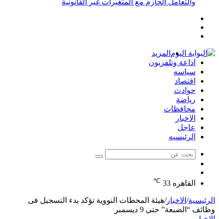
والتعامل الحازم مع المتغيرات غير القانونية
إضافة
مقال
عمود
تسجيل
عشوائي
جانبي
الدخول
المزيد
اذاعة وتلفزيون
سياسه
اقتصاد
حوادث
رياضة
محافظات
الاخبار
عاجل
الرئيسيه
بحث
الوضع
عن
مقال
المظلم
℃
عشوائي
القاهره
33
الرئيسية
/
الاخبار
/
هيئة المحطات النووية تؤكد بدء التسجيل فى
وظائف “الضبعة” حتى 9 ديسمبر
الاخبار