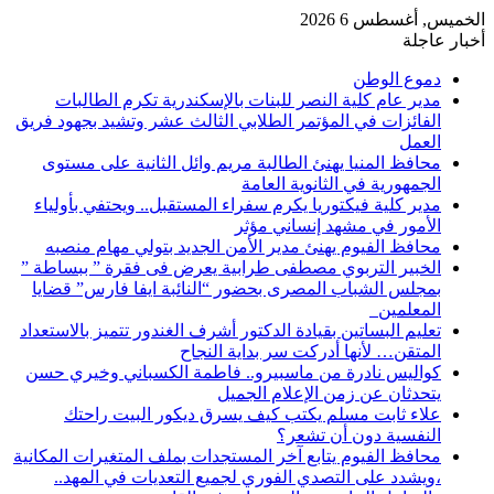
الخميس, أغسطس 6 2026
أخبار عاجلة
دموع الوطن
مدير عام كلية النصر للبنات بالإسكندرية تكرم الطالبات
الفائزات في المؤتمر الطلابي الثالث عشر وتشيد بجهود فريق
العمل
محافظ المنيا يهنئ الطالبة مريم وائل الثانية على مستوى
الجمهورية في الثانوية العامة
مدير كلية فيكتوريا يكرم سفراء المستقبل.. ويحتفي بأولياء
الأمور في مشهد إنساني مؤثر
محافظ الفيوم يهنئ مدير الأمن الجديد بتولي مهام منصبه
الخبير التربوي مصطفى طرابية يعرض فى فقرة ” ببساطة ”
بمجلس الشباب المصرى بحضور “النائبة ايفا فارس” قضايا
المعلمين
تعليم البساتين بقيادة الدكتور أشرف الغندور تتميز بالاستعداد
المتقن… لأنها أدركت سر بداية النجاح
كواليس نادرة من ماسبيرو.. فاطمة الكسباني وخيري حسن
يتحدثان عن زمن الإعلام الجميل
علاء ثابت مسلم يكتب كيف يسرق ديكور البيت راحتك
النفسية دون أن تشعر؟
محافظ الفيوم يتابع آخر المستجدات بملف المتغيرات المكانية
،ويشدد على التصدي الفوري لجميع التعديات في المهد..