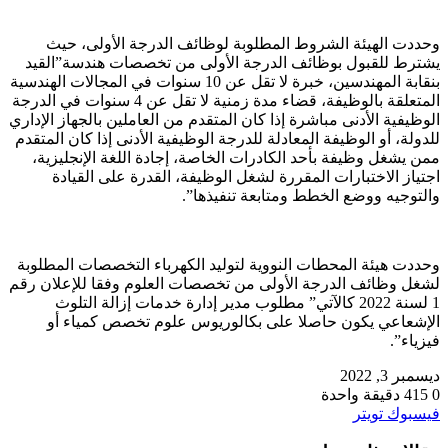
وحددت الهيئة الشروط المطلوبة لوظائف الدرجة الأولى، حيث
يشترط للقبول بوظائف الدرجة الأولى من تخصصات هندسة”القيد
بنقابة المهندسين، خبرة لا تقل عن 10 سنوات في المجالات الهندسية
المتعلقة بالوظيفة، قضاء مدة زمنية لا تقل عن 4 سنوات في الدرجة
الوظيفية الأدنى مباشرة إذا كان المتقدم من العاملين بالجهاز الإداري
للدولة، أو الوظيفة المعادلة للدرجة الوظيفية الأدنى إذا كان المتقدم
ممن يشغل وظيفة بأحد الكادرات الخاصة، إجادة اللغة الإنجليزية،
اجتياز الاختبارات المقررة لشغل الوظيفة، القدرة على القيادة
والتوجيه ووضع الخطط ومتابعة تنفيذها”.
وحددت هيئة المحطات النووية لتوليد الكهرباء التخصصات المطلوبة
لشغل وظائف الدرجة الأولى من تخصصات العلوم وفقا للإعلان رقم
1 لسنة 2022 كالآتي” مطلوب مدير إدارة خدمات إزالة التلوث
الإشعاعي يكون حاصلا على بكالوريوس علوم تخصص كمياء أو
فيزياء”.
ديسمبر 3, 2022
0
415
دقيقة واحدة
طباعة
لينكدإن
مشاركة
بينتيريست
فيسبوك
تويتر
عبر