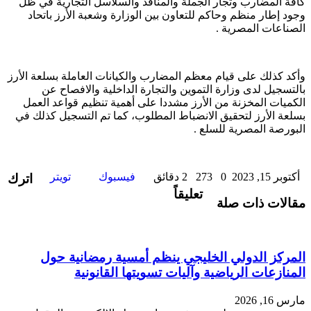
كافة المضارب وتجار الجملة والمنافذ والسلاسل التجارية في ظل
وجود إطار منظم وحاكم للتعاون بين الوزارة وشعبة الأرز باتحاد
الصناعات المصرية .
وأكد كذلك على قيام معظم المضارب والكيانات العاملة بسلعة الأرز
بالتسجيل لدى وزارة التموين والتجارة الداخلية والافصاح عن
الكميات المخزنة من الأرز مشددا على أهمية تنظيم قواعد العمل
بسلعة الأرز لتحقيق الانضباط المطلوب، كما تم التسجيل كذلك في
البورصة المصرية للسلع .
طباعة
لينكدإن
مشاركة
بينتيري
أكتوبر 15, 2023
0
273
2 دقائق
فيسبوك
تويتر
اترك
عبر
تعليقاً
مقالات ذات صلة
البريد
المركز الدولي الخليجي ينظم أمسية رمضانية حول
المنازعات الرياضية وآليات تسويتها القانونية
مارس 16, 2026