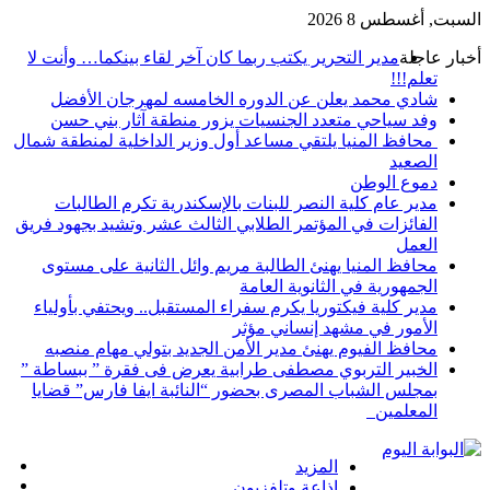
السبت, أغسطس 8 2026
أخبار عاجلة
مدير التحرير يكتب ربما كان آخر لقاء بينكما… وأنت لا
تعلم!!!
شادي محمد يعلن عن الدوره الخامسه لمهرجان الأفضل
وفد سياحي متعدد الجنسيات يزور منطقة آثار بني حسن
محافظ المنيا يلتقي مساعد أول وزير الداخلية لمنطقة شمال
الصعيد
دموع الوطن
مدير عام كلية النصر للبنات بالإسكندرية تكرم الطالبات
الفائزات في المؤتمر الطلابي الثالث عشر وتشيد بجهود فريق
العمل
محافظ المنيا يهنئ الطالبة مريم وائل الثانية على مستوى
الجمهورية في الثانوية العامة
مدير كلية فيكتوريا يكرم سفراء المستقبل.. ويحتفي بأولياء
الأمور في مشهد إنساني مؤثر
محافظ الفيوم يهنئ مدير الأمن الجديد بتولي مهام منصبه
الخبير التربوي مصطفى طرابية يعرض فى فقرة ” ببساطة ”
بمجلس الشباب المصرى بحضور “النائبة ايفا فارس” قضايا
المعلمين
إض
المزيد
مق
عم
اذاعة وتلفزيون