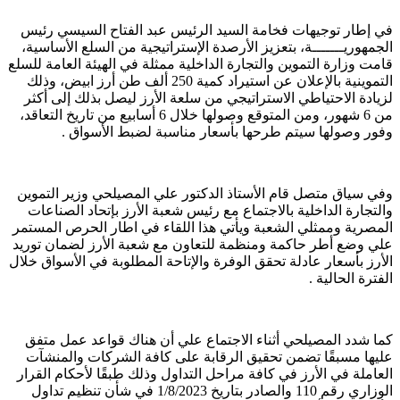
في إطار توجيهات فخامة السيد الرئيس عبد الفتاح السيسي رئيس
الجمهوريـــــــة، بتعزيز الأرصدة الإستراتيجية من السلع الأساسية،
قامت وزارة التموين والتجارة الداخلية ممثلة في الهيئة العامة للسلع
التموينية بالإعلان عن استيراد كمية 250 ألف طن أرز ابيض، وذلك
لزيادة الاحتياطي الاستراتيجي من سلعة الأرز ليصل بذلك إلى أكثر
من 6 شهور، ومن المتوقع وصولها خلال 6 أسابيع من تاريخ التعاقد،
وفور وصولها سيتم طرحها بأسعار مناسبة لضبط الأسواق .
وفي سياق متصل قام الأستاذ الدكتور علي المصيلحي وزير التموين
والتجارة الداخلية بالاجتماع مع رئيس شعبة الأرز بإتحاد الصناعات
المصرية وممثلي الشعبة ويأتي هذا اللقاء في اطار الحرص المستمر
علي وضع أطر حاكمة ومنظمة للتعاون مع شعبة الأرز لضمان توريد
الأرز بأسعار عادلة تحقق الوفرة والإتاحة المطلوبة في الأسواق خلال
الفترة الحالية .
كما شدد المصيلحي أثناء الاجتماع علي أن هناك قواعد عمل متفق
عليها مسبقًا تضمن تحقيق الرقابة على كافة الشركات والمنشآت
العاملة في الأرز في كافة مراحل التداول وذلك طبقًا لأحكام القرار
الوزاري رقم 110 والصادر بتاريخ 1/8/2023 في شأن تنظيم تداول