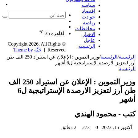
ت
عش
جا
سياسه
ال
اقتصاد
حوادث
بحث
الوضع
رياضة
عن
مقال
المظلم
محافظات
℃
عشوائي
القاهره
35
الاخبار
عاجل
© Copyright 2026, All Rights
الرئيسيه
Reserved |
جَنَّة Theme by
الرئيسية
/
الرئيسية
/
وزير التموين : الإعلان عن استيراد 250 الف طن
أرز لتعزيز الارصدة الإستراتيجية ل6 أشهر
الرئيسية
وزير التموين : الإعلان عن استيراد 250 الف
طن أرز لتعزيز الارصدة الإستراتيجية ل6
أشهر
كتب - محمود الهندي
أكتوبر 15, 2023
0
273
2 دقائق