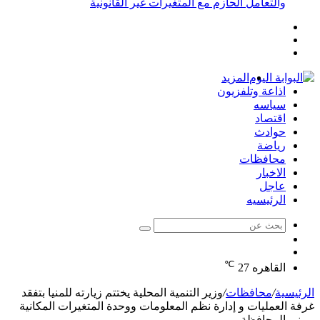
والتعامل الحازم مع المتغيرات غير القانونية
إضافة
مقال
عمود
تسجيل
عشوائي
جانبي
الدخول
المزيد
اذاعة وتلفزيون
سياسه
اقتصاد
حوادث
رياضة
محافظات
الاخبار
عاجل
الرئيسيه
بحث
الوضع
عن
مقال
المظلم
℃
عشوائي
القاهره
27
الرئيسية
/
محافظات
/
وزير التنمية المحلية يختتم زيارته للمنيا بتفقد
غرفة العمليات و إدارة نظم المعلومات ووحدة المتغيرات المكانية
بمبني المحافظة