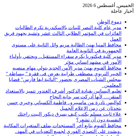
الخميس, أغسطس 6 2026
أخبار عاجلة
دموع الوطن
مدير عام كلية النصر للبنات بالإسكندرية تكرم الطالبات
الفائزات في المؤتمر الطلابي الثالث عشر وتشيد بجهود فريق
العمل
محافظ المنيا يهنئ الطالبة مريم وائل الثانية على مستوى
الجمهورية في الثانوية العامة
مدير كلية فيكتوريا يكرم سفراء المستقبل.. ويحتفي بأولياء
الأمور في مشهد إنساني مؤثر
محافظ الفيوم يهنئ مدير الأمن الجديد بتولي مهام منصبه
الخبير التربوي مصطفى طرابية يعرض فى فقرة ” ببساطة ”
بمجلس الشباب المصرى بحضور “النائبة ايفا فارس” قضايا
المعلمين
تعليم البساتين بقيادة الدكتور أشرف الغندور تتميز بالاستعداد
المتقن… لأنها أدركت سر بداية النجاح
كواليس نادرة من ماسبيرو.. فاطمة الكسباني وخيري حسن
يتحدثان عن زمن الإعلام الجميل
علاء ثابت مسلم يكتب كيف يسرق ديكور البيت راحتك
النفسية دون أن تشعر؟
محافظ الفيوم يتابع آخر المستجدات بملف المتغيرات المكانية
،ويشدد على التصدي الفوري لجميع التعديات في المهد..