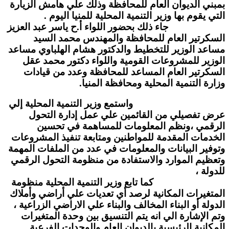
بمبني الديوان العام للمحافظة وذلك علي هامش الزيارة
التي يقوم بها وزير التنمية المحلية للمنيا اليوم .
جاء ذلك بحضور اللواء أ.ح ياسر عبد العزيز
السكرتير العام للمحافظة والمهندس محمد السيد
مساعد الوزير للتخطيط والدكتور هشام الهلباوي مساعد
الوزير للمشروعات القومية واللواء دكتور محمد عقل
السكرتير العام المساعد للمحافظة وعدد من قيادات
وزارة التنمية المحلية ومحافظة المنيا.
واستمع وزير التنمية المحلية إلي
عرض تفصيلي من القائمين علي عمل إدارة التحول
الرقمي ،ونظم المعلومات للمساهمة في تحسين
الخدمات المقدمة للمواطنين ومتابعة تنفيذ المشروعات
وتوفير البيانات والمعلومات في عدد من الملفات المهمة
وتعظيم الموارد والاستفادة من منظومة التحول الرقمي
للدولة ،
كما تابع وزير التنمية المحلية منظومة
المتغيرات المكانية لرصد أي تعديات علي أراضي وأملاك
الدولة أو البناء المخالف والبناء علي الاراضي الزراعية ،
وتم الإشارة الي انه يتم التنسيق بين وحدة المتغيرات
المكانية الرئيسية بالديوان العام والوحدات الفرعية