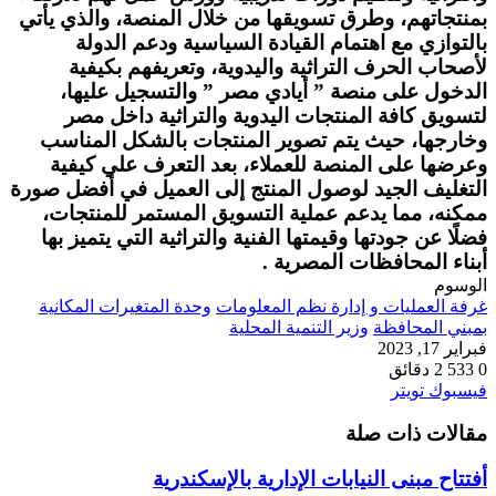
بمنتجاتهم، وطرق تسويقها من خلال المنصة، والذي يأتي
بالتوازي مع اهتمام القيادة السياسية ودعم الدولة
لأصحاب الحرف التراثية واليدوية، وتعريفهم بكيفية
الدخول على منصة ” أيادي مصر ” والتسجيل عليها،
لتسويق كافة المنتجات اليدوية والتراثية داخل مصر
وخارجها، حيث يتم تصوير المنتجات بالشكل المناسب
وعرضها على المنصة للعملاء، بعد التعرف علي كيفية
التغليف الجيد لوصول المنتج إلى العميل في أفضل صورة
ممكنه، مما يدعم عملية التسويق المستمر للمنتجات،
فضلًا عن جودتها وقيمتها الفنية والتراثية التي يتميز بها
أبناء المحافظات المصرية .
الوسوم
غرفة العمليات و إدارة نظم المعلومات
وحدة المتغيرات المكانية
بمبني المحافظة
وزير التنمية المحلية
فبراير 17, 2023
0
533
2 دقائق
طباعة
لينكدإن
مشاركة
بينتيريست
فيسبوك
تويتر
عبر
مقالات ذات صلة
البريد
أفتتاح مبنى النيابات الإدارية بالإسكندرية