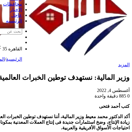
محافظات
الاخبار
عاجل
الرئيسيه
الوضع
مقال
المظلم
℃
عشوائي
القاهره
35
الرئيسية
/
الم
المزيد
وزير المالية: نستهدف توطين الخبرات العالمي
أغسطس 4, 2022
0
885
دقيقة واحدة
كتب أحمد فتحى
أكد الدكتور محمد معيط وزير المالية، أننا نستهدف توطين الخبرات الع
زيادة الإنتاج، وضخ استثمارات جديدة فى إنتاج العملات المعدنية بمكون
احتياجات الأسواق الأفريقية والعربية.