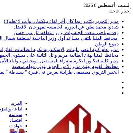
السبت, أغسطس 8 2026
أخبار عاجلة
مدير التحرير يكتب ربما كان آخر لقاء بينكما… وأنت لا تعلم!!!
شادي محمد يعلن عن الدوره الخامسه لمهرجان الأفضل
وفد سياحي متعدد الجنسيات يزور منطقة آثار بني حسن
محافظ المنيا يلتقي مساعد أول وزير الداخلية لمنطقة شمال ا
دموع الوطن
مدير عام كلية النصر للبنات بالإسكندرية تكرم الطالبات الفائز
محافظ المنيا يهنئ الطالبة مريم وائل الثانية على مستوى الجمهو
مدير كلية فيكتوريا يكرم سفراء المستقبل.. ويحتفي بأولياء الأ
محافظ الفيوم يهنئ مدير الأمن الجديد بتولي مهام منصبه
الخبير التربوي مصطفى طرابية يعرض فى فقرة ” ببساطة ” بمج
إضافة
مقال
عمود
تسجيل
عشوائي
جانبي
الدخول
المزيد
اذاعة وتلفز
سياسه
اقتصاد
حوادث
رياضة