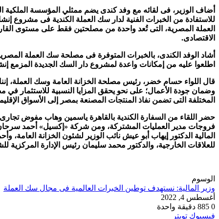
أضاف الوزير، فى لقائه مع وفد كندى يضم ممثلي المؤسسة الملكية ال
للاستفادة من الخبرات الفنية لدار سك العملة الكندية فى مشروع إنش
العملة المصرية، التى تُعد واحدة من مصلحتين فقط على مستوى القار
الاقتصادى.
أشاد الوفد الكندى، بالخبرات المتوفرة فى مصلحة سك العملة المصرية
اطلعوا عليه من إمكانات واعدة لمشروع دار السك الجديدة المزمع إنش
قال اللواء حسام خضر، رئيس مصلحة الخزانة العامة وسك العملة، إننا 
وضمان جودة الأعمال؛ على نحو يحقق المزايا النسبية للاستثمار في مصر 
المختلفة التى تضمن نفاذ المنتجات المصنعة بمصر إلى الأسواق الإقليمي
حضر اللقاء من السفارة الكندية بالقاهرة ياسمين وهاب مفوض تجارى 
فروجات مدير العمليات المشتركة، ومن شركة «إكسيل» أحمد سرحان رئ
المالية الدكتور إيهاب أبو عيش نائب الوزير لشئون الخزانة العامة، 
للعلاقات الخارجية، والدكتور محمد سليمان رئيس الإدارة المركزية لل
الوسوم
وزير المالية: نستهدف توطين الخبرات العالمية فى مجال سك العملة
أغسطس 4, 2022
0
885
دقيقة واحدة
طباعة
لينكدإن
مشاركة
بينتيريست
فيسبوك
تويتر