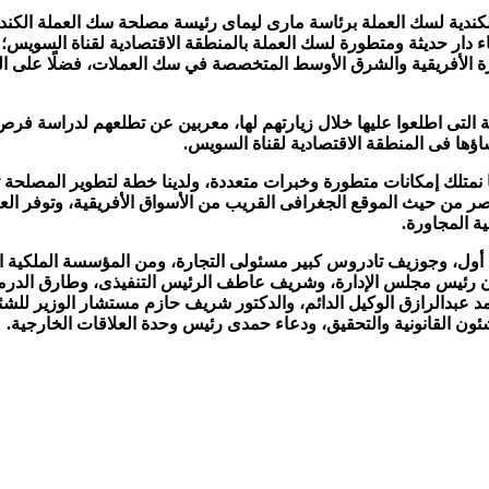
كندية لسك العملة برئاسة مارى ليماى رئيسة مصلحة سك العملة الكندية
اء دار حديثة ومتطورة لسك العملة بالمنطقة الاقتصادية لقناة السويس؛
ة الأفريقية والشرق الأوسط المتخصصة في سك العملات، فضلًا على ال
 التى اطلعوا عليها خلال زيارتهم لها، معربين عن تطلعهم لدراسة فر
اؤها فى المنطقة الاقتصادية لقناة السويس.
نمتلك إمكانات متطورة وخبرات متعددة، ولدينا خطة لتطوير المصلحة تس
من حيث الموقع الجغرافى القريب من الأسواق الأفريقية، وتوفر العمالة 
ة المجاورة.
أول، وجوزيف تادروس كبير مسئولى التجارة، ومن المؤسسة الملكية ال
يس مجلس الإدارة، وشريف عاطف الرئيس التنفيذى، وطارق الدرملى ال
وأحمد عبدالرازق الوكيل الدائم، والدكتور شريف حازم مستشار الوزير ل
شئون القانونية والتحقيق، ودعاء حمدى رئيس وحدة العلاقات الخارجية.