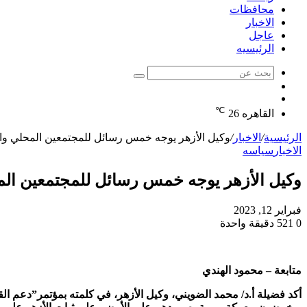
محافظات
الاخبار
عاجل
الرئيسيه
بحث
الوضع
عن
مقال
المظلم
℃
عشوائي
القاهره
26
الرئيسية
/
الاخبار
/
وكيل الأزهر يوجه خمس رسائل للمجتمعين المحلي و
الاخبار
سياسه
وكيل الأزهر يوجه خمس رسائل للمجتمعين ال
فبراير 12, 2023
0
521
دقيقة واحدة
متابعة – محمود الهندي
أكد فضيلة أ.د/ محمد الضويني، وكيل الأزهر، في كلمته بمؤتمر”دعم ال