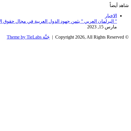
شاهد أيضاً
إغلاق
الاخبار
” البرلمان العربي ” يثمن جهود الدول العربية في مجال حقوق ال
مارس 15, 2023
© Copyright 2026, All Rights Reserved |
جَنَّة Theme by TieLabs
زر
تويتر
تيلقرام
واتساب
فيسبوك
الذهاب
إلى
الأعلى