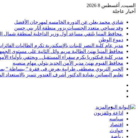
السبت, أغسطس 8 2026
أخبار عاجلة
شادي محمد يعلن عن الدوره الخامسه لمهرجان الأفضل
وفد سياحي متعدد الجنسيات يزور منطقة آثار بني حسن
محافظ المنيا يلتقي مساعد أول وزير الداخلية لمنطقة شمال ا
دموع الوطن
مدير عام كلية النصر للبنات بالإسكندرية تكرم الطالبات الفائز
محافظ المنيا يهنئ الطالبة مريم وائل الثانية على مستوى الجمهو
مدير كلية فيكتوريا يكرم سفراء المستقبل.. ويحتفي بأولياء الأ
محافظ الفيوم يهنئ مدير الأمن الجديد بتولي مهام منصبه
الخبير التربوي مصطفى طرابية يعرض فى فقرة ” ببساطة ” بمج
تعليم البساتين بقيادة الدكتور أشرف الغندور تتميز بالاستعداد ا
إضافة
مقال
عمود
تسجيل
عشوائي
جانبي
الدخول
المزيد
اذاعة وتلفزيون
سياسه
اقتصاد
حوادث
رياضة