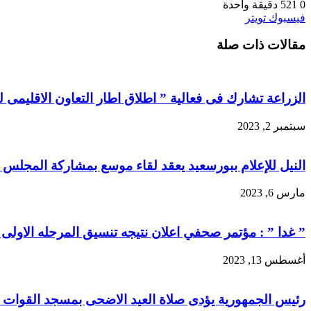
0
521
دقيقة واحدة
طباعة
لينكدإن
مشاركة
بينتيريست
فيسبوك
تويتر
عبر
مقالات ذات صلة
البريد
الزراعة تشارك فى فعالية ” اطلاق اطار التعاون الاقليمى ل
سبتمبر 2, 2023
النيل للإعلام ببورسعيد يعقد لقاء موسع بمشاركة المجلس
مارس 6, 2023
” غدا ” : مؤتمر صحفي اعلان نتيجه تنسيق المرحله الاولى
أغسطس 13, 2023
رئيس الجمهورية يؤدى صلاة العيد الاضحى بمسجد القوات ا