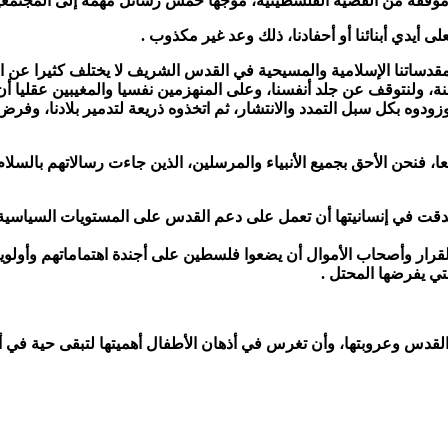
وقفه من القضية الفلسطينية، موجها خمس رسائل مهمة إلى المجتمعين
 أيدي أبنائنا أو أحفادنا، ذلك وعد غير مكذوب .
 ومقدساتنا الإسلامية والمسيحية في القدس الشريف لا يختلف كثيرا عن 
ولنتوقف عن جلد أنفسنا، وعلى المنهزمين نفسيا والمغيبين عقليا أن يفيق
ودوه بكل سبل التمدد والانتشار، ثم اتخذوه ذريعة لتدمير بلادنا، وفر
عا، فنحن الأحق بجميع الأنبياء والمرسلين، الذين جاءت رسالاتهم بالسلا
ت في إنسانيتها أن تعمل على دعم القدس على المستويات السياسية والق
قرار وأصحاب الأموال أن يضعوا فلسطين على أجندة اهتماماتهم وأولويات
ي يفرضها المحتل .
اريخ القدس وعروبتها، وأن تغرس في أذهان الأطفال أهميتها لتبقى حية 