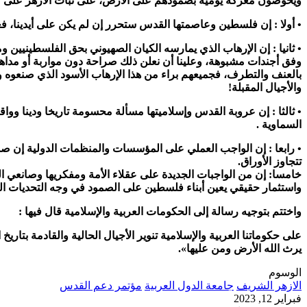
ويخوضون معركة يومية بصمودهم على الأرض، على ثبات الأزهر على م
• أولا : إن فلسطين وعاصمتها القدس ستحرر إن لم يكن على أيدينا، فعلى
• ثانيا : إن الإرهاب الذي يمارسه الكيان الصهيوني بحق الفلسطينيين
وفق أجندات مشبوهة، وعلينا أن نعلن ذلك صراحة دون مواربة أو مداهنة، 
بالعنف والتطرف، فجميعهم براء من هذا الإرهاب الأسود الذي صنعوه وز
والأجيال المقبلة!
• ثالثا : إن عروبة القدس وإسلاميتها مسألة محسومة تاريخا ودينا وواق
السماوية .
• رابعا : إن الواجب العملي على المؤسسات والمنظمات الدولية إن صدق
تتجاوز الأوراق.
خامسا: إن من الواجبات الجديدة على عقلاء الأمة ومفكريها وصانعي ال
واستثمار حقيقي يعين أبناء فلسطين على الصمود في وجه التحديات الت
واختتم بتوجيه رسالة إلى الحكومات العربية والإسلامية قال فيها :
على حكوماتنا العربية والإسلامية تنوير الأجيال الحالية والقادمة بت
يرث الله الأرض ومن عليها».
الوسوم
الازهر الشريف
جامعة الدول العربية
مؤتمر دعم القدس
فبراير 12, 2023