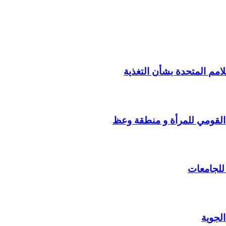
لامم المتحدة بشأن التغذية
 القومي للمرأة و منطقة وعظ
 للجامعات
لجوية