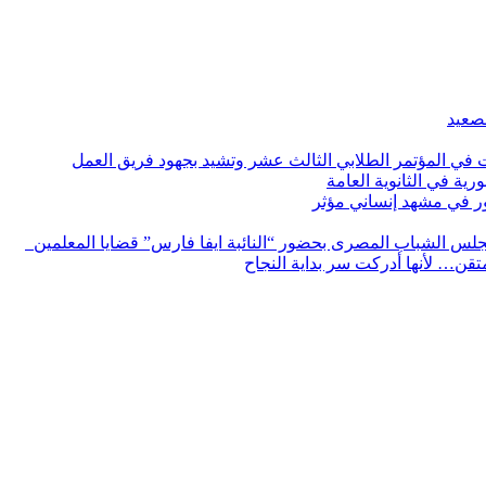
لصعيد
ات في المؤتمر الطلابي الثالث عشر وتشيد بجهود فريق العمل
رية في الثانوية العامة
مور في مشهد إنساني مؤثر
لس الشباب المصرى بحضور “النائبة ايفا فارس” قضايا المعلمين
لمتقن… لأنها أدركت سر بداية النجاح