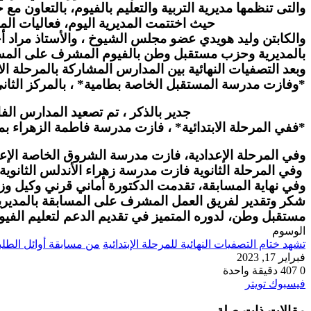
والتى تنظمها مديرية التربية والتعليم بالفيوم، بالتعاون 
حيث اختتمت المديرية اليوم، فعاليات المسابقة لل
والكابتن وليد هويدي عضو مجلس الشيوخ ، والأستاذ مراد أحم
بالمديرية وحزب مستقبل وطن بالفيوم المشرف على المس
وبعد التصفيات النهائية بين المدارس المشاركة بالمرحلة ا
*وفازت مدرسة المستقبل الخاصة بطامية* ، بالمركز الثا
جدير بالذكر ، تم تصعيد المدارس الفائزة على مستوى
*ففي المرحلة الابتدائية* ، فازت مدرسة فاطمة الزهراء 
وفي المرحلة الإعدادية، فازت مدرسة الشروق الخاصة الإعد
وفي المرحلة الثانوية فازت مدرسة زهراء الأندلس الثانوي
وفي نهاية المسابقة، تقدمت الدكتورة أماني قرني وكيل وزار
شكر وتقدير لفريق العمل المشرف على المسابقة بالمديرية
مستقبل وطن، لدوره المتميز في تقديم الدعم لتعليم الفيو
الوسوم
تشهد ختام التصفيات النهائية للمرحلة الإبتدائية
من مسابقة أوائل الطلبة
فبراير 17, 2023
0
407
دقيقة واحدة
طباعة
لينكدإن
مشاركة
بينتيريست
فيسبوك
تويتر
عبر
مقالات ذات صلة
البريد