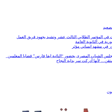
لصعيد
ات في المؤتمر الطلابي الثالث عشر وتشيد بجهود فريق العمل
رية في الثانوية العامة
مور في مشهد إنساني مؤثر
لس الشباب المصرى بحضور “النائبة ايفا فارس” قضايا المعلمين
لمتقن… لأنها أدركت سر بداية النجاح
يون