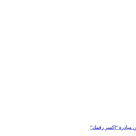
من مبادرة “إكسر رقمك”