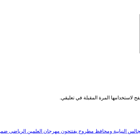
ح لاستخدامها المرة المقبلة في تعليقي.
والمجالس النيابية ومحافظ مطروح يفتتحون مهرجان العلمين الرياضى ض