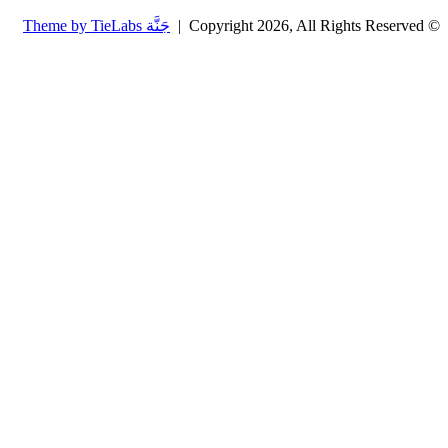
© Copyright 2026, All Rights Reserved |
جَنَّة Theme by TieLabs
زر
تويتر
تيلقرام
واتساب
فيسبوك
الذهاب
إلى
الأعلى