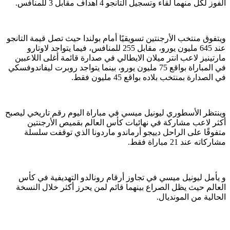
الفوز لكل منهما لقاء وتسجيل التانجو 4 أهداف مقابل 3 للمنافس.
ويتفوق منتخب الأرجنتين تسويقيًا أمام بولندا حيث تصل قيمة التانجو
عند 645 مليون يورو، مقابل 255 للمنافس، فيما يتواجد لاوتارو
مارتينيز لاعب انتر ميلان الايطالي في صدارة قائمة أغلى اللاعبين
في المباراة بواقع 75 مليون يورو، بينما يتواجد روبرت ليفاندوفسكي
في الصدارة بمنتخب بلاده بواقع 45 مليون فقط.
وينتظر الأسطوري ليونيل ميسي في مباراة اليوم رقم تاريخي ليصبح
أكثر لاعب مشاركة في نهائيات كأس العالم بقميص الأرجنتين
متفوقًا على الراحل دييجو أرماندو ماردونا الذي توقفت سلسلة
مشاركاته عند 21 مباراة فقط.
و يأمل ليونيل ميسي في تجاوز أرقام رونالدو التهديفية في كأس
العالم حيث يظل الصراع بينهما قائم لمن يحرز أكثر خلال النسخة
الحالية من المونديال.