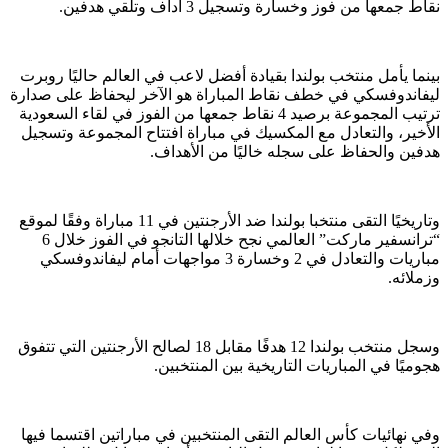
نقاط جمعها من فوز وخسارة وتسجيل 3 أداف وتلقي هدفين.
بينما يأمل منتخب بولندا بقيادة أفضل لاعب في العالم حاليًا روبرت
ليفاندوفسكي في خطف نقاط المباراة هو الآخر ليحفاظ على صدارة
ترتيب المجموعة برصيد 4 نقاط جمعها من الفوز في لقاء السعودية
الأخير، والتعادل مع المكسيك في مباراة افتتاح المجموعة وتسجيل
هدفين والحفاظ على سجله خاليًا من الأهداف.
وتاريخيًا التقى منتخبا بولندا ضد الأرجنتين في 11 مباراة وفقًا لموقع
“ترانسفير ماركت” العالمي نجح خلالها التانجو في الفوز خلال 6
مباريات والتعادل في 2 وخسارة 3 مواجهات أمام ليفاندوفسكي
وزملائه.
وسجل منتخب بولندا 12 هدفًا مقابل 18 لصالح الأرجنتين التي تتفوق
هجوميًا في المباريات التاريخية بين المنتخبين.
وفي نهائيات كأس العالم التقى المنتخبين في مباراتين اقتسما فيها