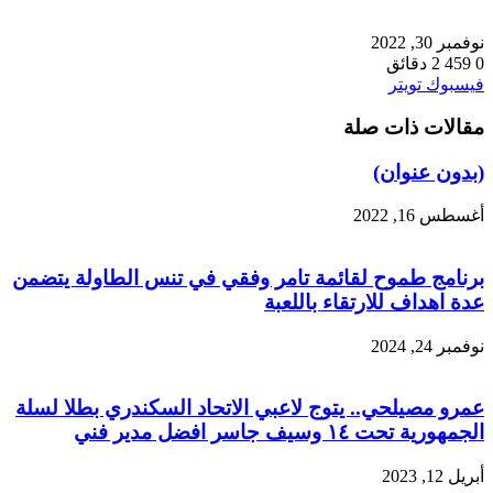
نوفمبر 30, 2022
0
459
2 دقائق
طباعة
لينكدإن
مشاركة
بينتيريست
فيسبوك
تويتر
عبر
مقالات ذات صلة
البريد
(بدون عنوان)
أغسطس 16, 2022
برنامج طموح لقائمة تامر وفقي في تنس الطاولة يتضمن
عدة اهداف للارتقاء باللعبة
نوفمبر 24, 2024
عمرو مصيلحي.. يتوج لاعبي الاتحاد السكندري بطلا لسلة
الجمهورية تحت ١٤ وسيف جاسر افضل مدير فني
أبريل 12, 2023