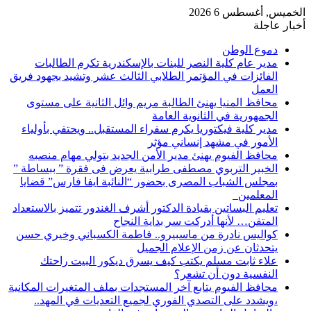
الخميس, أغسطس 6 2026
أخبار عاجلة
دموع الوطن
مدير عام كلية النصر للبنات بالإسكندرية تكرم الطالبات
الفائزات في المؤتمر الطلابي الثالث عشر وتشيد بجهود فريق
العمل
محافظ المنيا يهنئ الطالبة مريم وائل الثانية على مستوى
الجمهورية في الثانوية العامة
مدير كلية فيكتوريا يكرم سفراء المستقبل.. ويحتفي بأولياء
الأمور في مشهد إنساني مؤثر
محافظ الفيوم يهنئ مدير الأمن الجديد بتولي مهام منصبه
الخبير التربوي مصطفى طرابية يعرض فى فقرة ” ببساطة ”
بمجلس الشباب المصرى بحضور “النائبة ايفا فارس” قضايا
المعلمين
تعليم البساتين بقيادة الدكتور أشرف الغندور تتميز بالاستعداد
المتقن… لأنها أدركت سر بداية النجاح
كواليس نادرة من ماسبيرو.. فاطمة الكسباني وخيري حسن
يتحدثان عن زمن الإعلام الجميل
علاء ثابت مسلم يكتب كيف يسرق ديكور البيت راحتك
النفسية دون أن تشعر؟
محافظ الفيوم يتابع آخر المستجدات بملف المتغيرات المكانية
،ويشدد على التصدي الفوري لجميع التعديات في المهد..