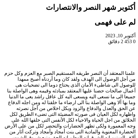
أكتوبر شهر النصر والانتصارات
لم على فهمى
أكتوبر 10, 2023
0
453
2 دقائق
علمنا المعتقد أن النصر طريقه المستقيم الصبر مع العزم وكل حزم
من أجل الوصول الى الهدف ولقد كان وما أردناه أصبح ممهدا
للوصول الى شاطىء الأمان الذى يحتاج دوما الى تضحيات هى
أعمال صالحات حضنا عليها المعتقد بمبادئه وقيمه وهى الواصلة بنا
جميعا الى ما نسعى اليه ويسعى اليه كل عاقل راشد يعى ما الدنيا
وما بها ألا وهى الواصلة بنا الى ارضاء ما خلقنا له ومن اجله الدفاع
عن الحق والعدل والدفاع والزود وبكل اخلاص من أجل نصرته
واظهاره لكل العيان فى صورته المضيئة التى تضىء الطريق لكل
الخلائق من اجل الحياة والاحياء لكل الأنفس التى خلقها الله على
وجه المعمورة ولكى تظهر الحضارات والتحضر لكل من على الأرض
الحضارة المعنوية والمادية التى بنت أمجاد وأمجاد وتركت أثار من
ألاف السنين انه الشرق انه الوطن انه الحق منبع شروق الشمس