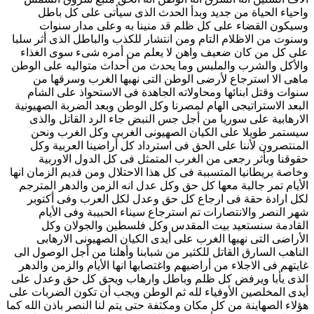
واحياء الحياة من جديد وبدأ الحدث الذى سيأتى على كل باطل
وسيكون القضاء على كل ظلم قد منينا به وعلى مدار سنوات
وسنوت من الاظلام التام ومن انتشار للكذب والباطل الذى أثر سلبا
على كل من كان ضعيف واهن لا يعلم من أمره شىء سوى الغذاء
والأكل والشرب والملبس وما يحدث من أحداث متواليه على الوطن
ماهى الا استرجاع لأرضى الوطن التى نهبها الغرب وسرقها من
سنوات وقتل ابنائها ومحاولاته الجاهدة فى الاستحواذ على الشام
البعد الاستراتيجى الهام لمصرنا وكل الوطن وبعد الضربة الصهيونية
الارهابية على سوريا من أجل جس النبض جاء الرد القاتل والذى
سيستمر طويلا على الكيان الصهيونى الغربى وكل الغرب ونحن
المنتصرون لأننا على الحق فى استرداد كل أراضينا العربية وكل
حقوقنا وبأثر رجعى من الغرب المتمثل فى كل الدول الاوربية
وخاصة بريطانيا المتسببة فى كل هذا الاحتلال ومن قديم الزمان انها
الأيام تمر جالبة معها كل حق وكل عدل انه الزمن والدهر المترجم
لكل ارادة حقة فى ارجاع كل حق وعدل لكل العرب وفى أكتوبر
شهر النصر والانتصارات تم استرجاع سيناء الحبيبة وفى الأيام
القادمة سنستعيد بيت المقدس وكل فلسطين والجولان وكل
الأراضى التى نهبها الغرب على أيدى الكيان الصهيونى الارهابى
الناهب السارق القاتل للكثير من شبابنا وأهلنا من أجل الوصول الى
غايتهم فى الاجلاء من أراضيهم واغتصابها انها الأيام والزمن والدهر
الذى يأبا ويرفض كل ظلم وباطل وارهاب ويحق كل حق وعدل على
أيدى المخلصين الأوفياء لله ثم الوطن ويجب أن تكون الضربات على
هؤلاء الصهاينة من كل مكان ومكثفة حتى يتم لنا النصر باذن الله كما