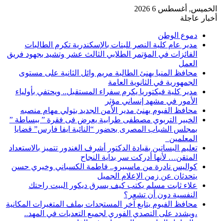
الخميس, أغسطس 6 2026
أخبار عاجلة
دموع الوطن
مدير عام كلية النصر للبنات بالإسكندرية تكرم الطالبات
الفائزات في المؤتمر الطلابي الثالث عشر وتشيد بجهود فريق
العمل
محافظ المنيا يهنئ الطالبة مريم وائل الثانية على مستوى
الجمهورية في الثانوية العامة
مدير كلية فيكتوريا يكرم سفراء المستقبل.. ويحتفي بأولياء
الأمور في مشهد إنساني مؤثر
محافظ الفيوم يهنئ مدير الأمن الجديد بتولي مهام منصبه
الخبير التربوي مصطفى طرابية يعرض فى فقرة ” ببساطة ”
بمجلس الشباب المصرى بحضور “النائبة ايفا فارس” قضايا
المعلمين
تعليم البساتين بقيادة الدكتور أشرف الغندور تتميز بالاستعداد
المتقن… لأنها أدركت سر بداية النجاح
كواليس نادرة من ماسبيرو.. فاطمة الكسباني وخيري حسن
يتحدثان عن زمن الإعلام الجميل
علاء ثابت مسلم يكتب كيف يسرق ديكور البيت راحتك
النفسية دون أن تشعر؟
محافظ الفيوم يتابع آخر المستجدات بملف المتغيرات المكانية
،ويشدد على التصدي الفوري لجميع التعديات في المهد..