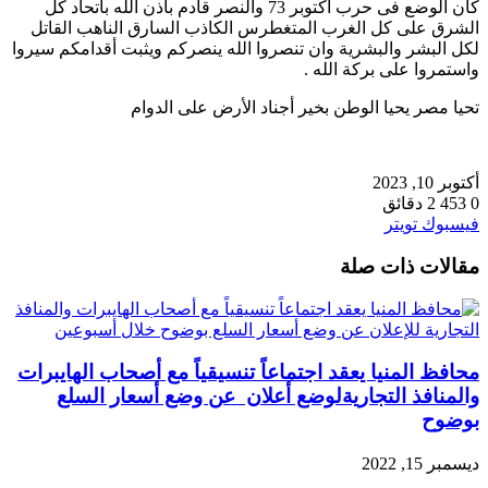
كان الوضع فى حرب أكتوبر 73 والنصر قادم باذن الله باتحاد كل
الشرق على كل الغرب المتغطرس الكاذب السارق الناهب القاتل
لكل البشر والبشرية وان تنصروا الله ينصركم ويثبت أقدامكم سيروا
واستمروا على بركة الله .
تحيا مصر يحيا الوطن بخير أجناد الأرض على الدوام
أكتوبر 10, 2023
0
453
2 دقائق
طباعة
لينكدإن
مشاركة
بينتيريست
فيسبوك
تويتر
عبر
مقالات ذات صلة
البريد
محافظ المنيا يعقد اجتماعاً تنسيقياً مع أصحاب الهايبرات
والمنافذ التجاريةلوضع أعلان عن وضع أسعار السلع
بوضوح
ديسمبر 15, 2022