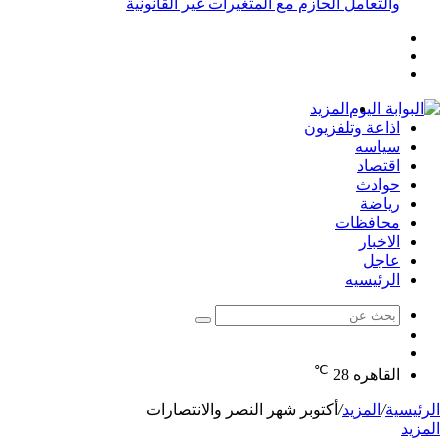
والتعامل الحازم مع المتغيرات غير القانونية
إضافة
مقال
عمود
تسجيل
عشوائي
جانبي
الدخول
المزيد
اذاعة وتلفزيون
سياسه
اقتصاد
حوادث
رياضة
محافظات
الاخبار
عاجل
الرئيسيه
بحث
الوضع
عن
مقال
المظلم
℃
عشوائي
القاهره
28
الرئيسية
/
المزيد
/
أكتوبر شهر النصر والانتصارات
المزيد