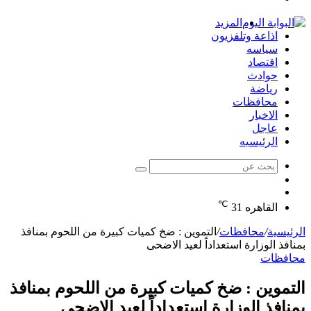
الدخول
المزيد
اذاعة وتلفزيون
سياسه
اقتصاد
حوادث
رياضة
محافظات
الاخبار
عاجل
الرئيسيه
بحث
الوضع
عن
مقال
المظلم
℃
عشوائي
القاهره
31
الرئيسية
/
محافظات
/
التموين : ضخ كميات كبيرة من اللحوم بمنافذ
بمنافذ الوزارة استعداداً لعيد الاضحى
محافظات
التموين : ضخ كميات كبيرة من اللحوم بمنافذ
بمنافذ الوزارة استعداداً لعيد الاضحى