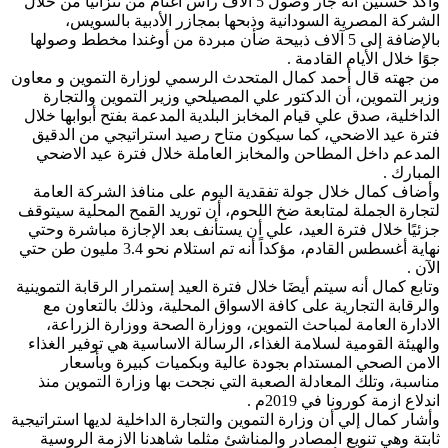
وأكد حسنين أنه جار وصول 5 آلاف رأس أغنام من تنزانيا من خلال
الشركة المصرية السودانية وذبحها بمجازر الأدبية بالسويس،
بالإضافة إلى 5 آلاف ذبيحة ضأن مبردة من أوغندا مخطط وصولها
جوًا خلال الأيام القادمة .
من جهته قال أحمد كمال المتحدث الرسمي لوزارة التموين و معاون
وزير التموين، أن الدكتور علي المصيلحي وزير التموين والتجارة
الداخلية، صدق علي قيام المخابز البلدية المدعمة بفتح أبوابها خلال
فترة عيد الاضحي، كما سيكون متاح رصيد استراتيجي من الدقيق
المدعم داخل المطاحن والمخابز العاملة خلال فترة عيد الاضحي
المبارك .
وأضاف كمال خلال جولة تفقدية اليوم على منافذ الشركة العامة
لتجارة الجملة لمتابعة ضخ اللحوم، أن توريد القمح المحلية سيتوقف
جزئيًا خلال فترة العيد، علي أن يستأنف بعد الإجازة مباشرة وحتي
نهاية أغسطس القادم، مؤكداً أنه تم استلام نحو 3.4 مليون طن حتي
الآن .
وتابع كمال أنه سيتم أيضَا خلال فترة العيد إستمرار الرقابة التموينية
والرقابة التجارية على كافة الاسواق المحلية، وذلك بالتعاون مع
الادارة العامة لمباحث التموين، ووزارة الصحة ووزارة الزراعة،
والهيئة القومية لسلامة الغذاء، الرسالة الاساسية هي توفير الغذاء
الامن الصحي المستدام بجودة عالية وبكميات كبيرة وبأسعار
مناسبة، وتلك المعادلة الصعبة التي نجحت بها وزارة التموين منذ
اندلاع ازمة كورونا في 2019م .
وأشار كمال إلي أن وزارة التموين والتجارة الداخلية لديها استراتيجية
ثابتة وهي تنويع المصادر والمناشئ مثلما شاهدنا الازمة الروسية