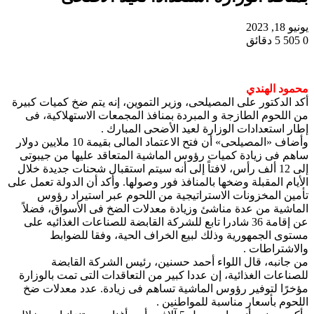
يونيو 18, 2023
0
505
5 دقائق
محمود الهندي
أكد الدكتور على المصيلحى، وزير التموين، إنه يتم ضخ كميات كبيرة
من اللحوم الطازجة و المبردة بمنافذ المجمعات الاستهلاكية، فى
إطار استعدادات الوزارة لعيد الأضحى المبارك .
وأضاف «المصيلحى» أن فتح الاعتماد المالى بقيمة 10 ملايين دولار
ساهم فى زيادة كميات رؤوس الماشية المتعاقد عليها من جيبوتى
إلى 12 ألف رأس، لافتاً إلى أنه سيتم استقبال شحنات جديدة خلال
الأيام المقبلة وضخها بالمنافذ فور وصولها. وأكد أن الدولة تعمل على
تأمين المخزونات الاستراتيجية من اللحوم عبر استيراد رؤوس
الماشية من عدة مناشئ وزيادة معدلات الضخ فى الأسواق، فضلاً
عن إقامة 36 شادرا تابع للشركة القابضة للصناعات الغذائيه على
مستوى الجمهورية وذلك لبيع الخراف الحية، وفقا للضوابط
والاشتراطات .
من جانبه، قال اللواء أحمد حسنين، رئيس الشركة القابضة
للصناعات الغذائية، إن عددا كبير من التعاقدات التى تمت بالوزارة
مؤخرًا لتوفير رؤوس الماشية تساهم فى زيادة. عدد معدلات ضخ
اللحوم بأسعار مناسبة للمواطنين .