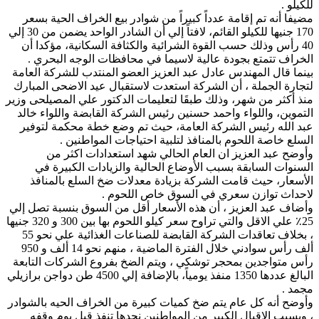
للكيلو .
مضيفا أنه تم إقامة عدداً كبيراً من شوادر بيع الخراف الحية بسعر
170 جنيها للكيلو القائم، لافتاً إلي أن الشادر الواحد يضمن من 30 إلي
40 رأس وذلك حسب القوة الشرائية والكثافة السكانية، مؤكدا أن
الخراف تتمتع بجودة عالية لاسيما في محافظات الوجه البحري .
بينما قال المهندس عادل عبد العزيز العضو المنتدب للشركة العامة
لتجارة الجملة ، أن الشركة استعدت لاستقبال عيد الاضحى المبارك
منذ أكثر من شهر، وذلك طبقَا لتعليمات الدكتور علي المصيلحى وزير
التموين، واللواء واحمد حسنين رئيس الشركة القابضة واللواء خالد
عبد الله رئيس الشركة العامة، حيث تم وضع خطة محكمة لتوفير
السلع خاصة اللحوم بالمنافذ لتلبية احتياجات المواطنين .
وأوضح عبد العزيز ان العام الحالي شهد استعدادات اكثر من
السنوات السابقة بسبب الأوضاع الحالية والزيادات الكبيرة في
الأسعار، حيث قامت الشركة بزيادة معدلات ضخ السلع بالمنافذ
لاحداث توازن سعري في السوق خاص اللحوم .
وأضاف عبد العزيز ، أن هذه الأسعار أقل من السوق بنسبة تصل إلي
25٪ علي الاقل والتي تراوح سعر كيلو اللحوم بها بين 300 و 320 جنيها
، بخلاف تعاقدات الشركة القابضة للصناعات الغذائية علي نحو 55
ألف رأس سوادني خلال الفترة الماضية ، منهم نحو 14 ألف و 950
رأس متواجدين بمحجر توشكي ، ويتم الضخ بفروع الشركات التابعة
البالغ عددها 1350 منفذ يومياً، بالإضافة إلي 4500 طن دواجن برازيلي
مجمد .
وأوضح أنه كل عام يتم ضخ كميات كبيرة من الخراف الحيه بالشوادر
، وبسبب الإقبال الكبير من المواطنين نجدها تنفذ قبل يوم وقفه