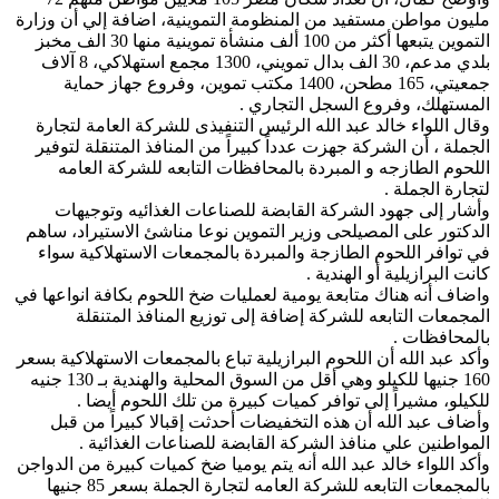
مليون مواطن مستفيد من المنظومة التموينية، اضافة إلي أن وزارة
التموين يتبعها أكثر من 100 ألف منشأة تموينية منها 30 الف مخبز
بلدي مدعم، 30 الف بدال تمويني، 1300 مجمع استهلاكي، 8 آلاف
جمعيتي، 165 مطحن، 1400 مكتب تموين، وفروع جهاز حماية
المستهلك، وفروع السجل التجاري .
وقال اللواء خالد عبد الله الرئيس التنفيذى للشركة العامة لتجارة
الجملة ، أن الشركة جهزت عدداً كبيراً من المنافذ المتنقلة لتوفير
اللحوم الطازجه و المبردة بالمحافظات التابعه للشركة العامه
لتجارة الجملة .
وأشار إلى جهود الشركة القابضة للصناعات الغذائيه وتوجيهات
الدكتور على المصيلحى وزير التموين نوعا مناشئ الاستيراد، ساهم
في توافر اللحوم الطازجة والمبردة بالمجمعات الاستهلاكية سواء
كانت البرازيلية أو الهندية .
واضاف أنه هناك متابعة يومية لعمليات ضخ اللحوم بكافة انواعها في
المجمعات التابعه للشركة إضافة إلى توزيع المنافذ المتنقلة
بالمحافظات .
وأكد عبد الله أن اللحوم البرازيلية تباع بالمجمعات الاستهلاكية بسعر
160 جنيها للكيلو وهي أقل من السوق المحلية والهندية بـ 130 جنيه
للكيلو، مشيراً إلى توافر كميات كبيرة من تلك اللحوم أيضا .
وأضاف عبد الله أن هذه التخفيضات أحدثت إقبالا كبيراً من قبل
المواطنين علي منافذ الشركة القابضة للصناعات الغذائية .
وأكد اللواء خالد عبد الله أنه يتم يوميا ضخ كميات كبيرة من الدواجن
بالمجمعات التابعه للشركة العامه لتجارة الجملة بسعر 85 جنيها