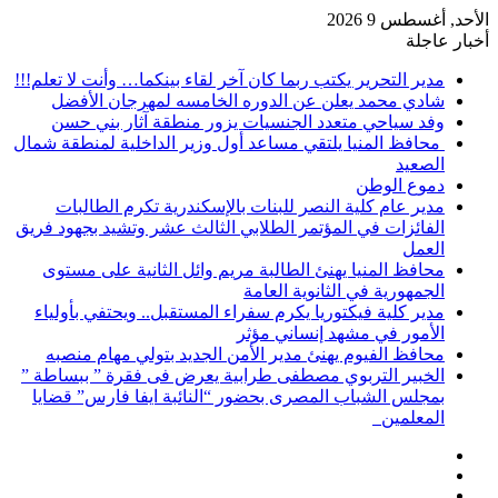
الأحد, أغسطس 9 2026
أخبار عاجلة
مدير التحرير يكتب ربما كان آخر لقاء بينكما… وأنت لا تعلم!!!
شادي محمد يعلن عن الدوره الخامسه لمهرجان الأفضل
وفد سياحي متعدد الجنسيات يزور منطقة آثار بني حسن
محافظ المنيا يلتقي مساعد أول وزير الداخلية لمنطقة شمال
الصعيد
دموع الوطن
مدير عام كلية النصر للبنات بالإسكندرية تكرم الطالبات
الفائزات في المؤتمر الطلابي الثالث عشر وتشيد بجهود فريق
العمل
محافظ المنيا يهنئ الطالبة مريم وائل الثانية على مستوى
الجمهورية في الثانوية العامة
مدير كلية فيكتوريا يكرم سفراء المستقبل.. ويحتفي بأولياء
الأمور في مشهد إنساني مؤثر
محافظ الفيوم يهنئ مدير الأمن الجديد بتولي مهام منصبه
الخبير التربوي مصطفى طرابية يعرض فى فقرة ” ببساطة ”
بمجلس الشباب المصرى بحضور “النائبة ايفا فارس” قضايا
المعلمين
إضافة
مقال
عمود
تسجيل
عشوائي
جانبي