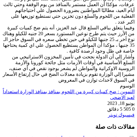
عرفات، مؤكدًا أن العمل مستمر بالمنافذ من يوم الوقفة وحتي ثالث
أيام العيد، مطالبًا المواطنين بضرورة الحصول علي احتياجاتهم
الفعلية من اللحوم والسلع دون تخزين حتي نستطيع توزيعها على
اكبر عدد .
وفيما يتعلق بباقي السلع قال عبد العزيز، أنه يتم ضخ كميات كبيرة
من الأرز حيث يتم طرح نوعين المستورد بسعر 20 جنيه للكيلو وهناك
نوع آخر بـ 25 جنيها للكيلو في حين تخطي سعره في السوق حاجز الـ
35 جنيها ، مؤكدا أن المواطن يستطيع الحصول علي اي كمية يحتاجها
خاصة في ظل وجود أرصدة كافية .
وأشار إلي أن الدولة نجحت في تأمين المخزون الاستراتيجي من
السلع الأساسية في أوقات الأزمات مثل جائحة كورونا والأزمة
الروسية الاوكرانية والمواطن لم يشعر بوجود نقص في أي صنف،
مشيرا إلي الوزارة تقوم بزيادة معدلات الضخ في حال إرتفاع الأسعار
في السوق لاحداث توازن في المعروض
الوسوم
التموين : ضخ كميات كبيرة من اللحوم بمنافذ بمنافذ الوزارة استعداداً
لعيد الاضحى
يونيو 18, 2023
0
505
5 دقائق
طباعة
لينكدإن
مشاركة
بينتيريست
فيسبوك
تويتر
عبر
مقالات ذات صلة
البريد