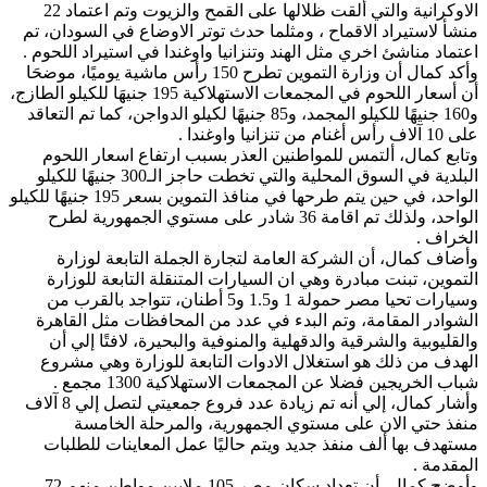
الاوكرانية والتي ألقت ظلالها على القمح والزيوت وتم اعتماد 22
منشأ لاستيراد الاقماح ، ومثلما حدث توتر الاوضاع في السودان، تم
اعتماد مناشئ اخري مثل الهند وتنزانيا واوغندا في استيراد اللحوم .
وأكد كمال أن وزارة التموين تطرح 150 رأس ماشية يوميًا، موضحَا
أن أسعار اللحوم في المجمعات الاستهلاكية 195 جنيهَا للكيلو الطازج،
و160 جنيهًا للكيلو المجمد، و85 جنيهًا لكيلو الدواجن، كما تم التعاقد
على 10 آلاف رأس أغنام من تنزانيا واوغندا .
وتابع كمال، ألتمس للمواطنين العذر بسبب ارتفاع اسعار اللحوم
البلدية في السوق المحلية والتي تخطت حاجز الـ300 جنيهًا للكيلو
الواحد، في حين يتم طرحها في منافذ التموين بسعر 195 جنيهًا للكيلو
الواحد، ولذلك تم اقامة 36 شادر على مستوي الجمهورية لطرح
الخراف .
وأضاف كمال، أن الشركة العامة لتجارة الجملة التابعة لوزارة
التموين، تبنت مبادرة وهي ان السيارات المتنقلة التابعة للوزارة
وسيارات تحيا مصر حمولة 1 و1.5 و5 أطنان، تتواجد بالقرب من
الشوادر المقامة، وتم البدء في عدد من المحافظات مثل القاهرة
والقليوبية والشرقية والدقهلية والمنوفية والبحيرة، لافتًا إلي أن
الهدف من ذلك هو استغلال الادوات التابعة للوزارة وهي مشروع
شباب الخريجين فضلا عن المجمعات الاستهلاكية 1300 مجمع .
وأشار كمال، إلي أنه تم زيادة عدد فروع جمعيتي لتصل إلي 8 آلاف
منفذ حتي الان على مستوي الجمهورية، والمرحلة الخامسة
مستهدف بها ألف منفذ جديد ويتم حاليًا عمل المعاينات للطلبات
المقدمة .
وأوضح كمال، أن تعداد سكان مصر 105 ملايين مواطن منهم 72