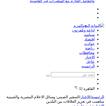
والتعامل الحازم مع المتغيرات غير القانونية
إضافة
مقال
عمود
تسجيل
عشوائي
جانبي
الدخول
المزيد
اذاعة وتلفزيون
سياسه
اقتصاد
حوادث
رياضة
محافظات
الاخبار
عاجل
الرئيسيه
بحث
الوضع
عن
مقال
المظلم
℃
عشوائي
القاهره
32
الرئيسية
/
الاخبار
/
السفير الصيني: وسائل الاعلام المصرية والصينية
ساهمت في تعزيز العلاقات بين البلدين
الاخبار
شئون خارجية