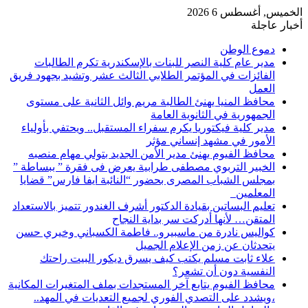
الخميس, أغسطس 6 2026
أخبار عاجلة
دموع الوطن
مدير عام كلية النصر للبنات بالإسكندرية تكرم الطالبات
الفائزات في المؤتمر الطلابي الثالث عشر وتشيد بجهود فريق
العمل
محافظ المنيا يهنئ الطالبة مريم وائل الثانية على مستوى
الجمهورية في الثانوية العامة
مدير كلية فيكتوريا يكرم سفراء المستقبل.. ويحتفي بأولياء
الأمور في مشهد إنساني مؤثر
محافظ الفيوم يهنئ مدير الأمن الجديد بتولي مهام منصبه
الخبير التربوي مصطفى طرابية يعرض فى فقرة ” ببساطة ”
بمجلس الشباب المصرى بحضور “النائبة ايفا فارس” قضايا
المعلمين
تعليم البساتين بقيادة الدكتور أشرف الغندور تتميز بالاستعداد
المتقن… لأنها أدركت سر بداية النجاح
كواليس نادرة من ماسبيرو.. فاطمة الكسباني وخيري حسن
يتحدثان عن زمن الإعلام الجميل
علاء ثابت مسلم يكتب كيف يسرق ديكور البيت راحتك
النفسية دون أن تشعر؟
محافظ الفيوم يتابع آخر المستجدات بملف المتغيرات المكانية
،ويشدد على التصدي الفوري لجميع التعديات في المهد..