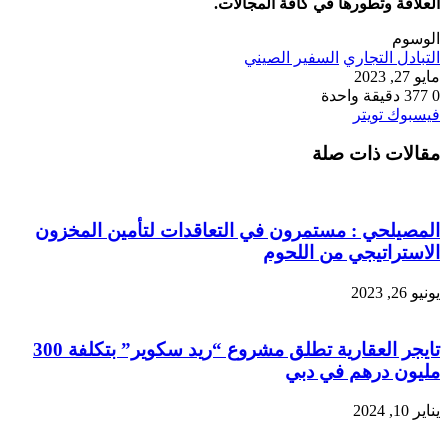
العلاقة وتطورها في كافة المجالات.
الوسوم
التبادل التجاري
السفير الصيني
مايو 27, 2023
0
377
دقيقة واحدة
طباعة
لينكدإن
مشاركة
بينتيريست
فيسبوك
تويتر
عبر
مقالات ذات صلة
البريد
المصيلحي : مستمرون في التعاقدات لتأمين المخزون
الاستراتيجي من اللحوم
يونيو 26, 2023
تايجر العقارية تطلق مشروع “ريد سكوير” بتكلفة 300
مليون درهم في دبي
يناير 10, 2024