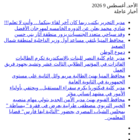
الأحد, أغسطس 9 2026
أخبار عاجلة
مدير التحرير يكتب ربما كان آخر لقاء بينكما… وأنت لا تعلم!!!
شادي محمد يعلن عن الدوره الخامسه لمهرجان الأفضل
وفد سياحي متعدد الجنسيات يزور منطقة آثار بني حسن
محافظ المنيا يلتقي مساعد أول وزير الداخلية لمنطقة شمال
الصعيد
دموع الوطن
مدير عام كلية النصر للبنات بالإسكندرية تكرم الطالبات
الفائزات في المؤتمر الطلابي الثالث عشر وتشيد بجهود فريق
العمل
محافظ المنيا يهنئ الطالبة مريم وائل الثانية على مستوى
الجمهورية في الثانوية العامة
مدير كلية فيكتوريا يكرم سفراء المستقبل.. ويحتفي بأولياء
الأمور في مشهد إنساني مؤثر
محافظ الفيوم يهنئ مدير الأمن الجديد بتولي مهام منصبه
الخبير التربوي مصطفى طرابية يعرض فى فقرة ” ببساطة ”
بمجلس الشباب المصرى بحضور “النائبة ايفا فارس” قضايا
المعلمين
إضافة
مقال
عمود
تسجيل
عشوائي
جانبي