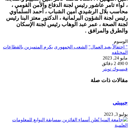
، لواء تامر عاشور رئيس لجنة الدفاع والأمن القومي ،
محاسب بلال الرشيدي أمين الشباب ،
أحمد السلماوي
رئيس لجنة الشؤون البرلمانية ، الدكتور معتز البنا رئيس
لجنة الصحة ، عمر عبد الوهاب رئيس لجنة الإسكان
والطرق والمرافق .
الوسوم
" احتفالاً بعيد العمال"
الشعب الجمهورى
يكرم المتميزين بالقطاعات
المختلفه
مايو 24, 2023
0
490
2 دقائق
طباعة
لينكدإن
مشاركة
بينتيريست
فيسبوك
تويتر
عبر
مقالات ذات صلة
البريد
حبيبتى
يوليو 3, 2023