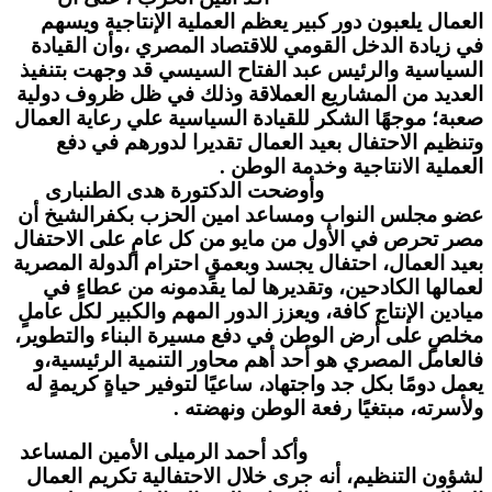
العمال يلعبون دور كبير يعظم العملية الإنتاجية ويسهم
في زيادة الدخل القومي للاقتصاد المصري ،وأن القيادة
السياسية والرئيس عبد الفتاح السيسي قد وجهت بتنفيذ
العديد من المشاريع العملاقة وذلك في ظل ظروف دولية
صعبة؛ موجهًا الشكر للقيادة السياسية علي رعاية العمال
وتنظيم الاحتفال بعيد العمال تقديرا لدورهم في دفع
العملية الانتاجية وخدمة الوطن .
وأوضحت الدكتورة هدى الطنبارى
عضو مجلس النواب ومساعد امين الحزب بكفرالشيخ أن
مصر تحرص في الأول من مايو من كل عامٍ على الاحتفال
بعيد العمال، احتفال يجسد وبعمقٍ احترام الدولة المصرية
لعمالها الكادحين، وتقديرها لما يقدمونه من عطاءٍ في
ميادين الإنتاج كافة، ويعزز الدور المهم والكبير لكل عاملٍ
مخلصٍ على أرض الوطن في دفع مسيرة البناء والتطوير،
فالعامل المصري هو أحد أهم محاور التنمية الرئيسية،و
يعمل دومًا بكل جد واجتهاد، ساعيًا لتوفير حياةٍ كريمةٍ له
ولأسرته، مبتغيًا رفعة الوطن ونهضته .
وأكد أحمد الرميلى الأمين المساعد
لشؤون التنظيم، أنه جرى خلال الاحتفالية تكريم العمال