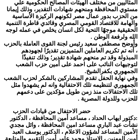
المثاليين من مختلف الهيئات المصالح الحكومية علي
مستوي المحافظة ومنحهم شهادات التقدير، وذلك إيمانا
من الحزب بدور عمال مصر لكونهم الركيزة الأساسية
والهامة للاقتصاد القومي المصري وقائدي قاطرة التنمية
الحقيقية موجهًا التحية لكل انسان يخلص في عمله لوجه
الله ولرفعة الوطن .
وأوضح مصطفى سعيد رئيس لجنة القوى العاملة بالحزب
، أنه تم تكريم العاملين المتميزين تقديرًا لجهودهم
المبذولة وقد تم منحهم شهادة تقدير؛ وذلك تنفيذًا
لتوجيهات النائب على احمد على أمين حزب الشعب
الجمهوري بكفرالشيخ.
وفي نهاية الحفل تقدم المشاركين بالشكر لحزب الشعب
الجمهوري لتنظيمه تلك الاحتفالية وانه لم يشهدوا مثل
تلك الاحتفالات منذ زمن طويل مؤكدين على دعمهم
للحزب وللدولة المصرية .
حضر الاحتفال من قيادات الحزب
:
دكتور ايهاب الحداد ، مساعد أمين المحافظة ، الدكتور
نشأت عبد الباري مساعد امين المحافظة ، وائل مجدي
الأمين المساعد لشؤون الاعلام ، الدكتور يوسف العبد
أمين المهنين ، الاستاذ محمد عامر أمين التقييم والمتابعة