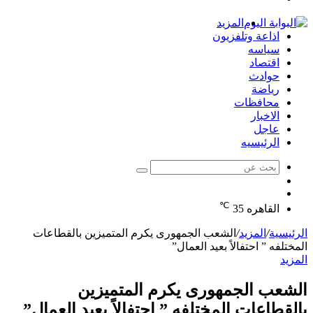
الدخول
المزيد
اذاعة وتلفزيون
سياسه
اقتصاد
حوادث
رياضة
محافظات
الاخبار
عاجل
الرئيسيه
بحث
الوضع
عن
مقال
المظلم
℃
عشوائي
القاهره
35
الرئيسية
/
المزيد
/
الشعب الجمهورى يكرم المتميزين بالقطاعات
المختلفه ” احتفالاً بعيد العمال”
المزيد
الشعب الجمهورى يكرم المتميزين
بالقطاعات المختلفه ” احتفالاً بعيد العمال”