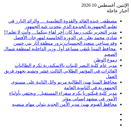
الإثنين, أغسطس 10 2026
أخبار عاجلة
مصطفى عبده القائد والقدوة التعليمية … والرائد البارز في
تعليم الجمهورية الجديدة الذى يتحدث عنه الجمهور
مدير التحرير يكتب ربما كان آخر لقاء بينكما… وأنت لا تعلم!!!
شادي محمد يعلن عن الدوره الخامسه لمهرجان الأفضل
وفد سياحي متعدد الجنسيات يزور منطقة آثار بني حسن
محافظ المنيا يلتقي مساعد أول وزير الداخلية لمنطقة شمال
الصعيد
دموع الوطن
مدير عام كلية النصر للبنات بالإسكندرية تكرم الطالبات
الفائزات في المؤتمر الطلابي الثالث عشر وتشيد بجهود فريق
العمل
محافظ المنيا يهنئ الطالبة مريم وائل الثانية على مستوى
الجمهورية في الثانوية العامة
مدير كلية فيكتوريا يكرم سفراء المستقبل.. ويحتفي بأولياء
الأمور في مشهد إنساني مؤثر
محافظ الفيوم يهنئ مدير الأمن الجديد بتولي مهام منصبه
إضافة
مقال
عمود
تسجيل
عشوائي
جانبي
الدخول