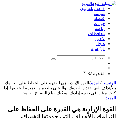
المزيد
اذاعة وتلفزيون
سياسه
اقتصاد
حوادث
رياضة
محافظات
الاخبار
عاجل
الرئيسيه
بحث
الوضع
عن
مقال
المظلم
℃
عشوائي
القاهره
32
الرئيسية
/
المزيد
/
القوة الإرادية هي القدرة على الحفاظ على التزامك
بالأهداف التي حددتها لنفسك، والتحلي بالصبر والعزيمة لتحقيقها. إذا
كنت ترغب في تقوية إرادتك، يمكنك اتباع النصائح التالية:
المزيد
القوة الإرادية هي القدرة على الحفاظ على
التزامك بالأهداف التي حددتها لنفسك،