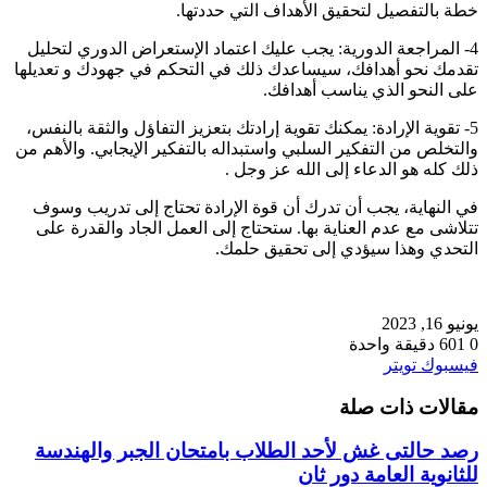
خطة بالتفصيل لتحقيق الأهداف التي حددتها.
4- المراجعة الدورية: يجب عليك اعتماد الإستعراض الدوري لتحليل
تقدمك نحو أهدافك، سيساعدك ذلك في التحكم في جهودك و تعديلها
على النحو الذي يناسب أهدافك.
5- تقوية الإرادة: يمكنك تقوية إرادتك بتعزيز التفاؤل والثقة بالنفس،
والتخلص من التفكير السلبي واستبداله بالتفكير الإيجابي. والأهم من
ذلك كله هو الدعاء إلى الله عز وجل .
في النهاية، يجب أن تدرك أن قوة الإرادة تحتاج إلى تدريب وسوف
تتلاشى مع عدم العناية بها. ستحتاج إلى العمل الجاد والقدرة على
التحدي وهذا سيؤدي إلى تحقيق حلمك.
يونيو 16, 2023
0
601
دقيقة واحدة
طباعة
لينكدإن
مشاركة
بينتيريست
فيسبوك
تويتر
عبر
مقالات ذات صلة
البريد
رصد حالتى غش لأحد الطلاب بامتحان الجبر والهندسة
للثانوية العامة دور ثان