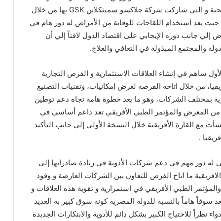
حول مختلف الموضوعات الهامة المتعلقة بالرعاية الصحية و التي شاركت شركة جلاكسو سميثكلاين GSK بها من خلال
 حيث يعد أستخدام اللقاحات للوقاية من الأمراض له دور هام في
ض إلي جانب دوره الإيجابي على اقتصاد الدول لافتاً إلي أن
ولة والمجتمع المبذولة في التعافي والعلاج.
ول ساهم في إنشاء العلاقات الاستثمارية و الفرص التجارية
يا، من خلال اتاحه الفرصة لعرض إمكانيات، وتقنيات التصنيع
رية بمختلف الشركات، وهو ما يعد خطوة هامة تجاه دعم توطين
ية من المعرض والمؤتمر الطبي الأفريقي تعد داعم أساسي في
شأت مع القارة الأفريقية خلال النسخة الأولي إلي جانب التأكيد
يقيا .
 له دور مهم في دعم شركات الأدوية في زيادة صادراتها إلي
لافريقية ما اتاح الفرص للتعاون بين الشركات العارضة و وفود
المؤتمر الطبي الأفريقي في استمرارية و تقوية هذه العلاقات و
د سوقاً هاماً بالنسبة للدولة المصرية كونه سوق كبير به العديد
نظراً للاحتياج الكبير بشكل دائم للأدوية والابتكارات الجديدة