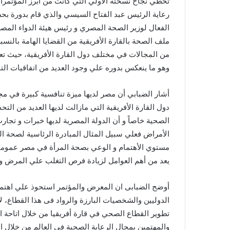
تخطي نجاح نسختة الأولي التي كانت من أبرز المؤتمر
رعاية الرئيس عبد الفتاح السيسي والذي قام بدورة بح
الفعال لوزير الصحة المصري و رئيس هيئة الدواء المصري
ملف الصحة بالقارة الأفريقية من القضايا الهامة بالنسبة
من المجالات في مختلف دول القارة الأفريقية، حيث تعد
وهو ما ينعكس بدوره علي وجود العديد من اتفاقيات التج
أشار الضبابي أن مصر لديها ميزة تنافسية كبيرة في مج
دول القارة الأفريقية التي مازالت لديها العديد من ال
الصحية خاصاً و أن الدولة المصرية لديها خبرات و تجا
الأمراض فعلي سبيل المثال المبادرة الرئاسية لصحة الم
مستوي الأهتمام و الوعي بصحة المرأة في مصر عموماً 
يعد من أهم العوامل لزيادة فرص التغلب علي المرض و ت
أوضح الضبابى ان المعرض والمؤتمر استحوذ علي اهتمام 
الدوليين والشخصيات البارزة والرواد فى هذا القطاع،
تطوير القطاع الصحي في قارة أفريقيا من خلال اتاحة ال
والمهتمين بمجال الرعاية الصحية في العالم من خلال ا