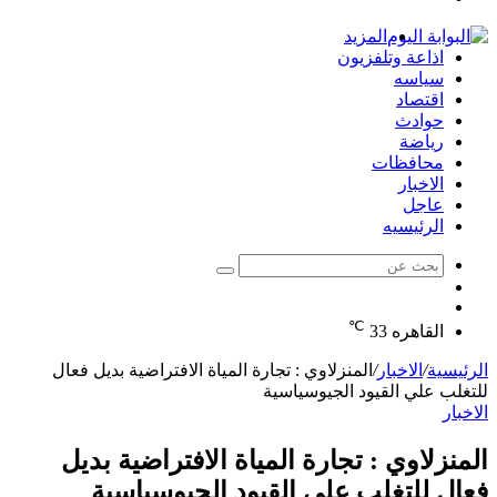
الدخول
المزيد
اذاعة وتلفزيون
سياسه
اقتصاد
حوادث
رياضة
محافظات
الاخبار
عاجل
الرئيسيه
بحث
الوضع
عن
مقال
المظلم
℃
عشوائي
القاهره
33
الرئيسية
/
الاخبار
/
المنزلاوي : تجارة المياة الافتراضية بديل فعال
للتغلب علي القيود الجيوسياسية
الاخبار
المنزلاوي : تجارة المياة الافتراضية بديل
فعال للتغلب علي القيود الجيوسياسية