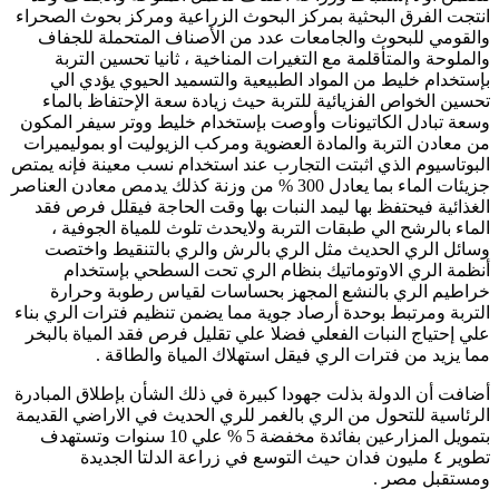
انتجت الفرق البحثية بمركز البحوث الزراعية ومركز بحوث الصحراء
والقومي للبحوث والجامعات عدد من الأصناف المتحملة للجفاف
والملوحة والمتأقلمة مع التغيرات المناخية ، ثانيا تحسين التربة
بإستخدام خليط من المواد الطبيعية والتسميد الحيوي يؤدي الي
تحسين الخواص الفزيائية للتربة حيث زيادة سعة الإحتفاظ بالماء
وسعة تبادل الكاتيونات وأوصت بإستخدام خليط ووتر سيفر المكون
من معادن التربة والمادة العضوية ومركب الزيوليت او بموليميرات
البوتاسيوم الذي اثبتت التجارب عند استخدام نسب معينة فإنه يمتص
جزيئات الماء بما يعادل 300 % من وزنة كذلك يدمص معادن العناصر
الغذائية فيحتفظ بها ليمد النبات بها وقت الحاجة فيقلل فرص فقد
الماء بالرشح الي طبقات التربة ولايحدث تلوث للمياة الجوفية ،
وسائل الري الحديث مثل الري بالرش والري بالتنقيط واختصت
أنظمة الري الاوتوماتيك بنظام الري تحت السطحي بإستخدام
خراطيم الري بالنشع المجهز بحساسات لقياس رطوبة وحرارة
التربة ومرتبط بوحدة أرصاد جوية مما يضمن تنظيم فترات الري بناء
علي إحتياج النبات الفعلي فضلا علي تقليل فرص فقد المياة بالبخر
مما يزيد من فترات الري فيقل استهلاك المياة والطاقة .
أضافت أن الدولة بذلت جهودا كبيرة في ذلك الشأن بإطلاق المبادرة
الرئاسية للتحول من الري بالغمر للري الحديث في الاراضي القديمة
بتمويل المزارعين بفائدة مخفضة 5 % علي 10 سنوات وتستهدف
تطوير ٤ مليون فدان حيث التوسع في زراعة الدلتا الجديدة
ومستقبل مصر .