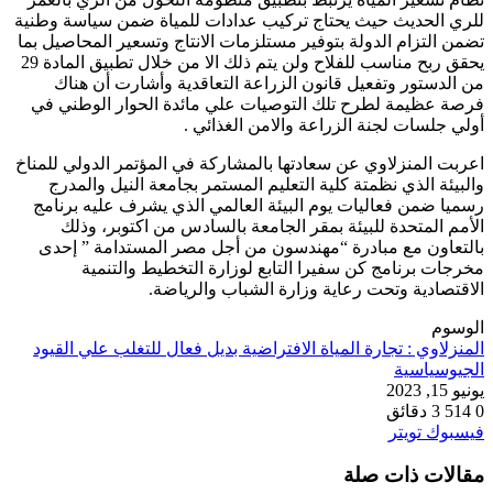
للري الحديث حيث يحتاج تركيب عدادات للمياة ضمن سياسة وطنية
تضمن التزام الدولة بتوفير مستلزمات الانتاج وتسعير المحاصيل بما
يحقق ربح مناسب للفلاح ولن يتم ذلك الا من خلال تطبيق المادة 29
من الدستور وتفعيل قانون الزراعة التعاقدية وأشارت أن هناك
فرصة عظيمة لطرح تلك التوصيات علي مائدة الحوار الوطني في
أولي جلسات لجنة الزراعة والامن الغذائي .
اعربت المنزلاوي عن سعادتها بالمشاركة في المؤتمر الدولي للمناخ
والبيئة الذي نظمتة كلية التعليم المستمر بجامعة النيل والمدرج
رسميا ضمن فعاليات يوم البيئة العالمي الذي يشرف عليه برنامج
الأمم المتحدة للبيئة بمقر الجامعة بالسادس من اكتوبر، وذلك
بالتعاون مع مبادرة “مهندسون من أجل مصر المستدامة ” إحدى
مخرجات برنامج كن سفيرا التابع لوزارة التخطيط والتنمية
الاقتصادية وتحت رعاية وزارة الشباب والرياضة.
الوسوم
المنزلاوي : تجارة المياة الافتراضية بديل فعال للتغلب علي القيود
الجيوسياسية
يونيو 15, 2023
0
514
3 دقائق
طباعة
لينكدإن
مشاركة
بينتيريست
فيسبوك
تويتر
عبر
مقالات ذات صلة
البريد