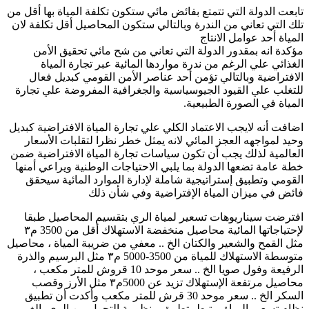
تابعت الدولة التي تتمتع بفائض مائي ستكون تكلفة المياة بها أقل من
تلك التي تعاني من الندرة وبالتالي ستكون المحاصيل أقل تكلفة لان
المياة أحد عوامل الانتاج
مؤكدة انه بمقدور الدولة التي تعاني من شح مائي تحقيق الأمن
الغذائي علي الرغم من ندرة مواردها المائية عبر تجارة المياة
الافتراضية وبالتالي تؤمن أحد عناصر الأمن القومي كبديل فعال
للتغلب علي القيود الجيوسياسية والجغرافية المفروضة علي تجارة
المياة في الصورة الطبيعية.
اضافت أنه لايجب الاعتماد الكلي علي تجارة المياة الافتراضية كبديل
وحيد لمواجهه العجز المائي لانه يمثل خطر نظرا لتقلبات الأسعار
العالمية لذلك يجب أن تكون سياسات تجارة المياة الافتراضية ضمن
خطة عامة تضعها الدولة بما يلبي الاحتياجات الوطنية ويراعي أمنها
القومي وتطبيق إستراتيجية شاملة لإدارة الموارد المائية سيحقق
فائض في ميزان المياة الإفتراضية وفي شأن ذلك
افترضت سيناريوهات تسعير لمياة الري بتقسيم المحاصيل طبقا
لإحتياجاتها المائية محاصيل منخفضة الاستهلاك أقل من 3500 م٣
مثل القمح والشعير والكتان الخ .. معفي من ضريبة المياة ، محاصيل
متوسطة الاستهلاك للمياة من 3500-5000 م٣ مثل البرسيم والذرة
الرفيعة وفول صويا الخ .. سعر موحد 10 قروش للمتر مكعب ،
محاصيل مرتفعة الإستهلاك تزيد عن 5000م٣ مثل الأرز وقصب
السكر الخ .. سعر موحد 30 قرش للمتر مكعب وأكدت أن تطبيق
نظام تسعير المياة يرتبط بتطبيق منظومة التحول من الري بالغمر