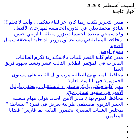
السبت, أغسطس 8 2026
أخبار عاجلة
مدير التحرير يكتب ربما كان آخر لقاء بينكما… وأنت لا تعلم!!!
شادي محمد يعلن عن الدوره الخامسه لمهرجان الأفضل
وفد سياحي متعدد الجنسيات يزور منطقة آثار بني حسن
محافظ المنيا يلتقي مساعد أول وزير الداخلية لمنطقة شمال
الصعيد
دموع الوطن
مدير عام كلية النصر للبنات بالإسكندرية تكرم الطالبات
الفائزات في المؤتمر الطلابي الثالث عشر وتشيد بجهود فريق
العمل
محافظ المنيا يهنئ الطالبة مريم وائل الثانية على مستوى
الجمهورية في الثانوية العامة
مدير كلية فيكتوريا يكرم سفراء المستقبل.. ويحتفي بأولياء
الأمور في مشهد إنساني مؤثر
محافظ الفيوم يهنئ مدير الأمن الجديد بتولي مهام منصبه
الخبير التربوي مصطفى طرابية يعرض فى فقرة ” ببساطة ”
بمجلس الشباب المصرى بحضور “النائبة ايفا فارس” قضايا
المعلمين
إضافة
مقال
عمود
تسجيل
عشوائي
جانبي