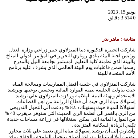
يونيو 15, 2023
0
514
3 دقائق
متابعة : ماهر بدر
شاركت الخبيرة الدكتورة دينا المنزلاوي خبير زراعي وزارة العدل
ورئيس لجنة البيئة بنادي روتاري التحرير في المؤتمر الدولي للمناخ
والبيئة الذي نظمتة كلية التعليم المستمر بجامعة النيل والمدرج
رسميا ضمن فاعليات يوم البيئة العالمي الذي يشرف عليه برنامج
الأمم المتحدة للبيئة
شاركت المنزلاوي في جلسة أفضل الممارسات ومعالجة المياه
حيث تناولت الجلسة تنمية الموارد المائية وتحسين نوعيتها وترشيد
الاستخدام وتهيئة البنية الملائمة وركزت المنزلاوي علي ترشيد
إستهلاك مياة الري حيث أن قطاع الزراعة من أهم القطاعات
استهلاكا للمياة حيث يستهلك 82.5 % ودعت الي التحول التدريجي
من الري بالغمر الي أنظمة الري الحديث التي ستوفر مايقرب 40 %
من الموارد المائية التي يمكن استغلالها في زراعة مساحات جديدة
تكفي الزيادة السكانية المتزايدة .
وأشارت إلى أن ترشيد إستهلاك مياة الري تعتمد علي ثلاث محاور
تتضمن أولا إستنباط وزراعة أصناف تتحمل الملوحة والجفاف وقد