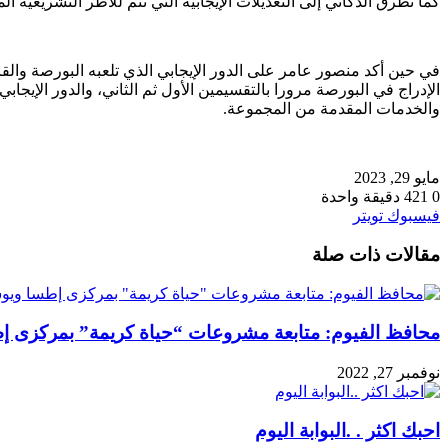
كما تطرق الدكاني إلى التعديلات الإيجابية التي تتم للأطر التشريعي
في حين أكد منصور عامر على الدور الإيجابي الذي تلعبه البورصة والق
الإدراج في البورصة مرورا بالتقسيمين الأول ثم الثاني، والدور الإيج
والخدمات المقدمة من المجموعة.
مايو 29, 2023
0
421
دقيقة واحدة
طباعة
لينكدإن
مشاركة
بينتيريست
فيسبوك
تويتر
عبر
مقالات ذات صلة
البريد
محافظ الفيوم: متابعة مشروعات “حياة كريمة” بمركزى 
نوفمبر 27, 2022
احبك اكثر . .البوابة اليوم