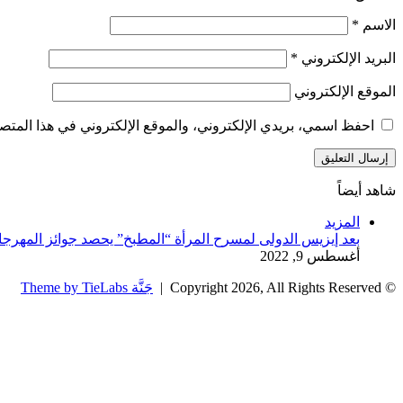
الاسم
*
البريد الإلكتروني
*
الموقع الإلكتروني
احفظ اسمي، بريدي الإلكتروني، والموقع الإلكتروني في هذا المتصف
شاهد أيضاً
إغلاق
المزيد
بعد إيزيس الدولى لمسرح المرأة “المطبخ” يحصد جوائز المهرجا
أغسطس 9, 2022
© Copyright 2026, All Rights Reserved |
جَنَّة Theme by TieLabs
زر
تويتر
تيلقرام
واتساب
فيسبوك
الذهاب
إلى
الأعلى