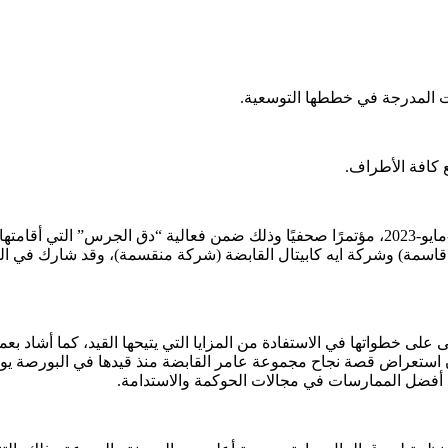
ات المدرجة في خططها التوسعية.
 كافة الأطراف.
نظمت مجموعة عامر القابضة (عامر جروب)، امس الأحد الموافق 28-مايو-2023، مؤتمرًا صحفيًا وذلك
مة) وشركة ايه كابيتال القابضة (شركة منقسمة)، وقد شارك في الفع
 على خطواتها في الاستفادة من المزايا التي يتيحها القيد، كما أشاد ب
 استعراض قصة نجاح مجموعة عامر القابضة منذ قيدها في البورصة يوضح
باع أفضل الممارسات في مجالات الحوكمة والاستدامة.