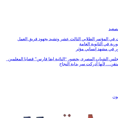
لصعيد
ات في المؤتمر الطلابي الثالث عشر وتشيد بجهود فريق العمل
رية في الثانوية العامة
مور في مشهد إنساني مؤثر
لس الشباب المصرى بحضور “النائبة ايفا فارس” قضايا المعلمين
لمتقن… لأنها أدركت سر بداية النجاح
يون