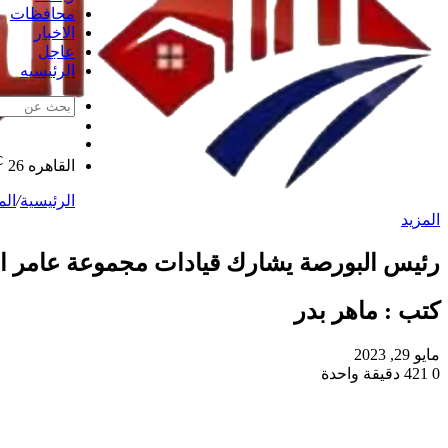
محافظات
الاخبار
عاجل
الرئيسيه
الوضع
مقال
المظلم
℃
عشوائي
القاهره
26
الرئيسية
/
الم
المزيد
رئيس البورصة يشارك قيادات مجموعة عامر ال
كتب : ماهر بدر
مايو 29, 2023
0
421
دقيقة واحدة