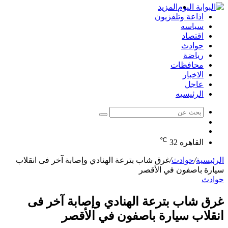
المزيد
اذاعة وتلفزيون
سياسه
اقتصاد
حوادث
رياضة
محافظات
الاخبار
عاجل
الرئيسيه
بحث
الوضع
عن
مقال
المظلم
℃
عشوائي
القاهره
32
الرئيسية
/
حوادث
/
غرق شاب بترعة الهنادي وإصابة آخر فى انقلاب
سيارة باصفون في الأقصر
حوادث
غرق شاب بترعة الهنادي وإصابة آخر فى
انقلاب سيارة باصفون في الأقصر