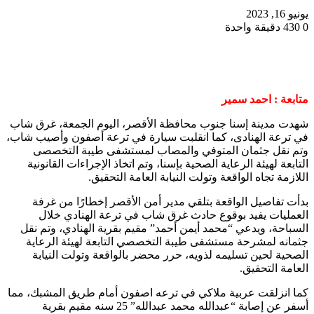
يونيو 16, 2023
0
430
دقيقة واحدة
متابعة : احمد سمير
شهدت مدينة إسنا جنوب محافظة الأقصر، اليوم الجمعة، غرق شاب
في ترعة الهنادى، كما انقلبت سيارة في ترعة أصفون وأصيب شاب،
وتم نقل جثمان المتوفي والمصاب لمستشفى طيبة التخصصى
التابعة لهيئة الرعاية الصحية بإسنا، وتم اتخاذ الإجراءات القانونية
اللازمة تجاه الواقعة وتولت النيابة العامة التحقيق.
بدأت تفاصيل الواقعة بتلقي مدير أمن الأقصر إخطارًا من غرفة
العمليات يفيد بوقوع حادث غرق شاب في ترعة الهنادي خلال
السباحة، ويدعي “محمد أيمن أحمد” مقيم بقرية الهنادي، وتم نقل
جثمانه لمشرحة مستشفى طيبة التخصصي التابعة لهيئة الرعاية
الصحية لحين تسليمه لذويه، حرر محضر بالواقعة وتولت النيابة
العامة التحقيق.
كما انزلقت عربية ملاكي في ترعه اصفون أمام طريق المشبك، مما
أسفر عن إصابة “عبدالله محمد عبدالله” 25 سنه مقيم بقرية