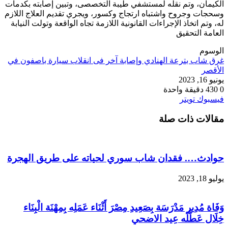
الكيمان، وتم نقله لمستشفي طيبة التخصصى، وتبين إصابته بكدمات
وسحجات وجروح واشتباه ارتجاج وكسور، ويجري تقديم العلاج اللازم
له، وتم اتخاذ الإجراءات القانونية اللازمة تجاه الواقعة وتولت النيابة
العامة التحقيق
الوسوم
غرق شاب بترعة الهنادي وإصابة آخر فى انقلاب سيارة باصفون في
الأقصر
يونيو 16, 2023
0
430
دقيقة واحدة
طباعة
لينكدإن
مشاركة
بينتيريست
فيسبوك
تويتر
عبر
مقالات ذات صلة
البريد
حوادث…. فقدان شاب سوري لحياته على طريق الهجرة
يوليو 18, 2023
وَفَاة مُدِير مَدْرَسَة بِصَعِيدِ مِصْرَ أَثْنَاء عَمَلِه بِمِهْنَة الْبِنَاء
خِلَال عَطَّلَه عِيد الاضحي