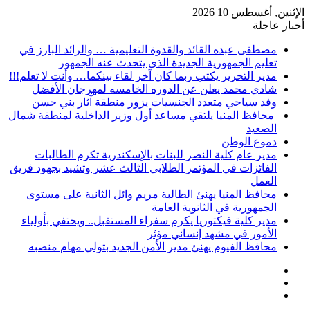
الإثنين, أغسطس 10 2026
أخبار عاجلة
مصطفى عبده القائد والقدوة التعليمية … والرائد البارز في
تعليم الجمهورية الجديدة الذى يتحدث عنه الجمهور
مدير التحرير يكتب ربما كان آخر لقاء بينكما… وأنت لا تعلم!!!
شادي محمد يعلن عن الدوره الخامسه لمهرجان الأفضل
وفد سياحي متعدد الجنسيات يزور منطقة آثار بني حسن
محافظ المنيا يلتقي مساعد أول وزير الداخلية لمنطقة شمال
الصعيد
دموع الوطن
مدير عام كلية النصر للبنات بالإسكندرية تكرم الطالبات
الفائزات في المؤتمر الطلابي الثالث عشر وتشيد بجهود فريق
العمل
محافظ المنيا يهنئ الطالبة مريم وائل الثانية على مستوى
الجمهورية في الثانوية العامة
مدير كلية فيكتوريا يكرم سفراء المستقبل.. ويحتفي بأولياء
الأمور في مشهد إنساني مؤثر
محافظ الفيوم يهنئ مدير الأمن الجديد بتولي مهام منصبه
إضافة
مقال
عمود
تسجيل
عشوائي
جانبي
الدخول