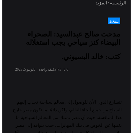
الرئيسية
/
المزيد
المزيد
مدحت صالح عبدالسيد: الصحراء
البيضاء كنز سياحي يجب استغلاله
كتب: خالد البسيوني.
0
475
دقيقة واحدة
يونيو 5, 2023
تتصارع الدول الأن للوصول إلى معالم سياحية تجذب إليهم
السياح من جميع أنحاء العالم، ولكن دائمًا ما تكون مصر خارج
هذا المنافسة، حيث أن مصر تمتلك من المعالم السياحية ما
يغنيها عن الخوض في تلك المهاترات، حيث يتوافد إلى مصر