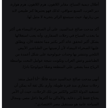
أطلال ديمية السباع، مقابر اللاهون، هرم اللاهون، هرم هوارة،
دير العزب، السبع سواقي، لذلك فهو يعتبرها كنز طبيعي لابد
من زيارتها، حيث سيتمتع الزائر بتجربة لا مثيل لها.
أكد مدحت صالح عبدالسيد، على أن الصحراء البيضاء هي أكثر
ما يجذب السياح في رحلات السفاري، وأنه يجب استغلالها
بشكل أكبر لتحقق عائد أكبر بكثير مما تحققه الأن، ويطلق
عليها الصحراء البيضاء لأن أرضيتها من الطباشير الأبيض
الثلجي وتنتشر بها وحدات جيولوجية على شكل أعمدة من
الطباشير وعش الغراب وتكونت نتيجة عوامل النحت بواسطة
الرياح مما يضفي على المنطقة وضعًا جيولوجيًا نادرًا.
أنهى مدحت صالح عبدالسيد حديثه قائلًا: “أنا أعمل منفذ
رحلات سفاري منذ فترة طويلة، وأرى بكل ثقة أنه يمكن أن
تستفيد الدولة الكثير والكثير من تلك الرحلات، حيث أن الأمر
يحتاج فقط إلى دعاية، والأماكن ما أكثرها داخل مصر، ومجال
السياحة عامة هو مستقبل مصر الاقتصادي”.