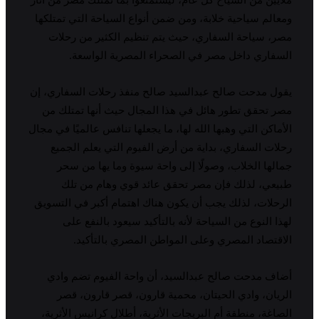
ملايين من السياح كل عام، ليستمتعوا بما تمتلك مصر من آثار
ومعالم سياحية خلابة، ومن ضمن أنواع السياحة التي تمتلكها
مصر، سياحة السفاري، حيث يتم تنظيم الكثير من رحلات
السفاري داخل مصر في الصحراء المصرية الواسعة.
يقول مدحت صالح عبدالسيد صالح منفذ رحلات السفاري، إن
مصر تحقق تطور هائل في هذا المجال حيث أنها تمتلك من
الأماكن التي وهبها الله لها، ما يجعلها تنافس عالميًا في مجال
رحلات السفاري، بداية من أرض الفيوم التي يعلم الجميع
جمالها الخلاب، وصولًا إلى واحة سيوة وما يها من سحر
طبيعي، لذلك فإن مصر تحقق عائد قوي وهام من تلك
الرحلات، لذلك يجب أن يكون هناك اهتمام أكبر في التسويق
لهذا النوع من السياحة لأنه بالتأكيد سيعود بالنفع على
الاقتصاد المصري وعلى المواطن المصري بالتأكيد.
أضاف مدحت صالح عبدالسيد، أن واحة الفيوم تضم وادي
الريان، وادي الحيتان، محمية قارون، قصر قارون، قصر
الصاغة، منطقة أم البريجات الأثرية، أطلال كرانيس الأثرية،