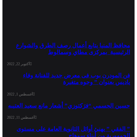
محافظ المنيا يتابع أعمال رصف الطرق والشوارع
الرئيسية بمركزى مطاي وسمالوط
أكتوبر 22, 2022
فن المودرن بوب فى معرض جديد للفنانة وفاء
ياديس بعنوان ” وجوه متغيرة
أغسطس 1, 2022
حسين الجسمي “فرَكتوزي” أشعار مانع سعيد العتيبه
أغسطس 11, 2022
” الفقي ” يهنئ أوائل الثانوية العامة على مستوى
الجمهورية من أبناء سوهاج