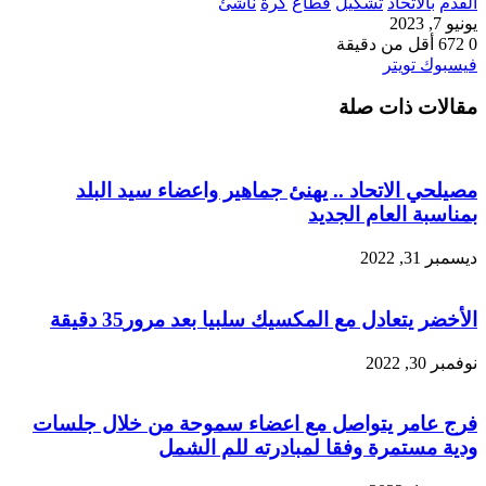
القدم
بالاتحاد
تشكيل
قطاع
كرة
ناشئ
يونيو 7, 2023
0
672
أقل من دقيقة
طباعة
لينكدإن
مشاركة
بينتيريست
فيسبوك
تويتر
عبر
مقالات ذات صلة
البريد
مصيلحي الاتحاد .. يهنئ جماهير واعضاء سيد البلد
بمناسبة العام الجديد
ديسمبر 31, 2022
الأخضر يتعادل مع المكسيك سلبيا بعد مرور35 دقيقة
نوفمبر 30, 2022
فرج عامر يتواصل مع اعضاء سموحة من خلال جلسات
ودية مستمرة وفقا لمبادرته للم الشمل