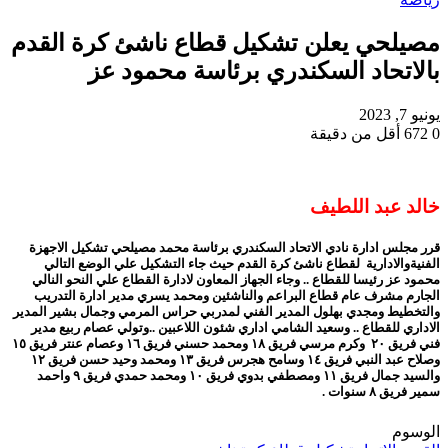
مصيلحي يعلن تشكيل قطاع ناشئ كرة القدم
بالاتحاد السكندري برئاسة محمود عز
يونيو 7, 2023
0
672
أقل من دقيقة
خالد عبد اللطيف
قرر مجلس ادارة نادي الاتحاد السكندري برئاسة محمد مصيلحي تشكيل الاجهزة
الفنيةوالادارية لقطاع ناشئ كرة القدم حيث جاء التشكيل علي الوضع التالي
محمود عز رئيسا للقطاع .. وجاء الجهاز المعاون لادارة القطاع علي النحو النالي
الجارم مشرف عام قطاع البراعم والناشئين ومحمد يسري مدير ادارة التدريب
والتخطيط ومجدي بهلول المدير الفني لمدربي حراس المرمي وجمال بشير المدير
الاداري للقطاع .. وسعيد الشامي اداري شئون اللاعبين ..وتولي عصام ربيع مدير
فني فريق ٢٠ وكرم مرسي فريق ١٨ ومحمد حسني فريق ١٦ وعصام عنتر فريق ١٥
وصلاح عبد النبي فريق ١٤ وسامح هجرس فريق ١٣ ومحمد وحيد حسن فريق ١٢
والسيد جمال فريق ١١ ومصطفي بدوي فريق ١٠ ومحمد حمدي فريق ٩ واحمد
سمير فريق ٨ سنوات .
الوسوم