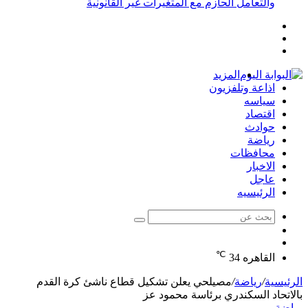
والتعامل الحازم مع المتغيرات غير القانونية
إضافة
مقال
عمود
تسجيل
عشوائي
جانبي
الدخول
المزيد
اذاعة وتلفزيون
سياسه
اقتصاد
حوادث
رياضة
محافظات
الاخبار
عاجل
الرئيسيه
بحث
الوضع
عن
مقال
المظلم
℃
عشوائي
القاهره
34
الرئيسية
/
رياضة
/
مصيلحي يعلن تشكيل قطاع ناشئ كرة القدم
بالاتحاد السكندري برئاسة محمود عز
رياضة