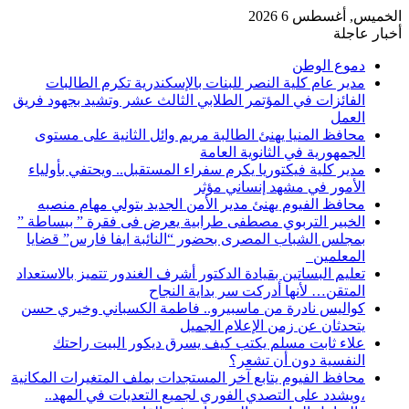
الخميس, أغسطس 6 2026
أخبار عاجلة
دموع الوطن
مدير عام كلية النصر للبنات بالإسكندرية تكرم الطالبات
الفائزات في المؤتمر الطلابي الثالث عشر وتشيد بجهود فريق
العمل
محافظ المنيا يهنئ الطالبة مريم وائل الثانية على مستوى
الجمهورية في الثانوية العامة
مدير كلية فيكتوريا يكرم سفراء المستقبل.. ويحتفي بأولياء
الأمور في مشهد إنساني مؤثر
محافظ الفيوم يهنئ مدير الأمن الجديد بتولي مهام منصبه
الخبير التربوي مصطفى طرابية يعرض فى فقرة ” ببساطة ”
بمجلس الشباب المصرى بحضور “النائبة ايفا فارس” قضايا
المعلمين
تعليم البساتين بقيادة الدكتور أشرف الغندور تتميز بالاستعداد
المتقن… لأنها أدركت سر بداية النجاح
كواليس نادرة من ماسبيرو.. فاطمة الكسباني وخيري حسن
يتحدثان عن زمن الإعلام الجميل
علاء ثابت مسلم يكتب كيف يسرق ديكور البيت راحتك
النفسية دون أن تشعر؟
محافظ الفيوم يتابع آخر المستجدات بملف المتغيرات المكانية
،ويشدد على التصدي الفوري لجميع التعديات في المهد..