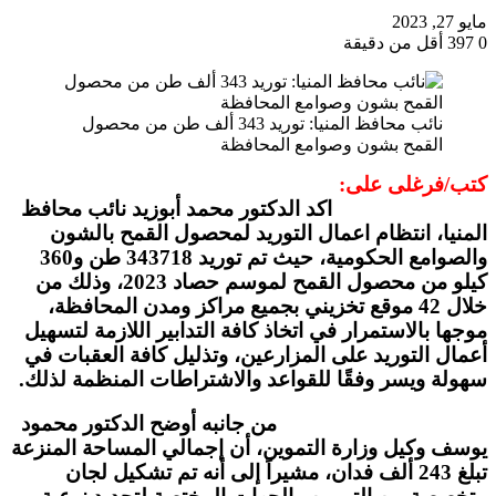
مايو 27, 2023
0
397
أقل من دقيقة
نائب محافظ المنيا: توريد 343 ألف طن من محصول
القمح بشون وصوامع المحافظة
كتب/فرغلى على:
اكد الدكتور محمد أبوزيد نائب محافظ
المنيا، انتظام اعمال التوريد لمحصول القمح بالشون
والصوامع الحكومية، حيث تم توريد 343718 طن و360
كيلو من محصول القمح لموسم حصاد 2023، وذلك من
خلال 42 موقع تخزيني بجميع مراكز ومدن المحافظة،
موجها بالاستمرار في اتخاذ كافة التدابير اللازمة لتسهيل
أعمال التوريد على المزارعين، وتذليل كافة العقبات في
سهولة ويسر وفقًا للقواعد والاشتراطات المنظمة لذلك.
من جانبه أوضح الدكتور محمود
يوسف وكيل وزارة التموين، أن إجمالي المساحة المنزعة
تبلغ 243 ألف فدان، مشيراً إلى أنه تم تشكيل لجان