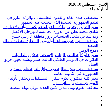
الإثنين, أغسطس 10 2026
أخبار عاجلة
مصطفى عبده القائد والقدوة التعليمية … والرائد البارز في
تعليم الجمهورية الجديدة الذى يتحدث عنه الجمهور
مدير التحرير يكتب ربما كان آخر لقاء بينكما… وأنت لا تعلم!!!
شادي محمد يعلن عن الدوره الخامسه لمهرجان الأفضل
وفد سياحي متعدد الجنسيات يزور منطقة آثار بني حسن
محافظ المنيا يلتقي مساعد أول وزير الداخلية لمنطقة شمال
الصعيد
دموع الوطن
مدير عام كلية النصر للبنات بالإسكندرية تكرم الطالبات
الفائزات في المؤتمر الطلابي الثالث عشر وتشيد بجهود فريق
العمل
محافظ المنيا يهنئ الطالبة مريم وائل الثانية على مستوى
الجمهورية في الثانوية العامة
مدير كلية فيكتوريا يكرم سفراء المستقبل.. ويحتفي بأولياء
الأمور في مشهد إنساني مؤثر
محافظ الفيوم يهنئ مدير الأمن الجديد بتولي مهام منصبه
إضافة
مقال
عمود
تسجيل
عشوائي
جانبي
الدخول