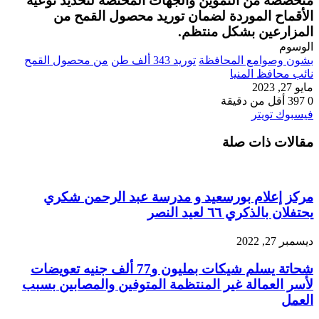
متخصصة من التموين والجهات المختصة لتحديد نوعية
الأقماح الموردة لضمان توريد محصول القمح من
المزارعين بشكل منتظم.
الوسوم
بشون وصوامع المحافظة
توريد 343 ألف طن
من محصول القمح
نائب محافظ المنيا
مايو 27, 2023
0
397
أقل من دقيقة
طباعة
لينكدإن
مشاركة
بينتيريست
فيسبوك
تويتر
عبر
مقالات ذات صلة
البريد
مركز إعلام بورسعيد و مدرسة عبد الرحمن شكري
يحتفلان بالذكري ٦٦ لعيد النصر
ديسمبر 27, 2022
شحاتة يسلم شيكات بمليون و77 ألف جنيه تعويضات
لأسر العمالة غير المنتظمة المتوفين والمصابين بسبب
العمل