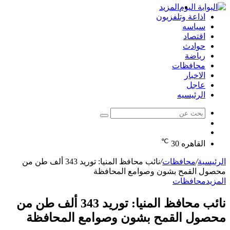
المزيد
اذاعة وتلفزيون
سياسه
اقتصاد
حوادث
رياضة
محافظات
الاخبار
عاجل
الرئيسيه
بحث
الوضع
عن
مقال
المظلم
℃
عشوائي
القاهره
30
الرئيسية
/
محافظات
/
نائب محافظ المنيا: توريد 343 ألف طن من
محصول القمح بشون وصوامع المحافظة
المزيد
محافظات
نائب محافظ المنيا: توريد 343 ألف طن من
محصول القمح بشون وصوامع المحافظة