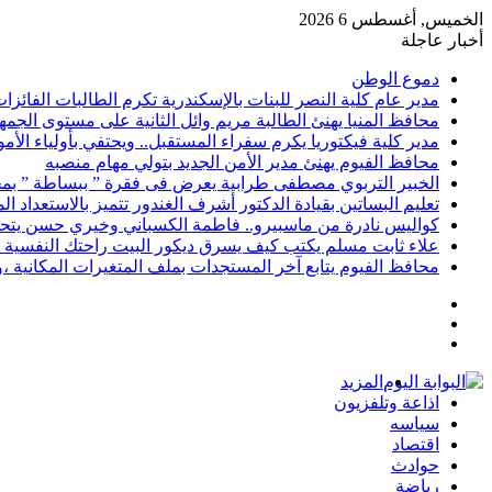
الخميس, أغسطس 6 2026
أخبار عاجلة
دموع الوطن
مدير عام كلية النصر للبنات بالإسكندرية تكرم الطالبات الفائز
محافظ المنيا يهنئ الطالبة مريم وائل الثانية على مستوى الجمهو
مدير كلية فيكتوريا يكرم سفراء المستقبل.. ويحتفي بأولياء الأ
محافظ الفيوم يهنئ مدير الأمن الجديد بتولي مهام منصبه
الخبير التربوي مصطفى طرابية يعرض فى فقرة ” ببساطة ” بمج
تعليم البساتين بقيادة الدكتور أشرف الغندور تتميز بالاستعداد ا
كواليس نادرة من ماسبيرو.. فاطمة الكسباني وخيري حسن يتحد
علاء ثابت مسلم يكتب كيف يسرق ديكور البيت راحتك النفسية 
محافظ الفيوم يتابع آخر المستجدات بملف المتغيرات المكانية ،و
إضافة
مقال
عمود
تسجيل
عشوائي
جانبي
الدخول
المزيد
اذاعة وتلفزيون
سياسه
اقتصاد
حوادث
رياضة