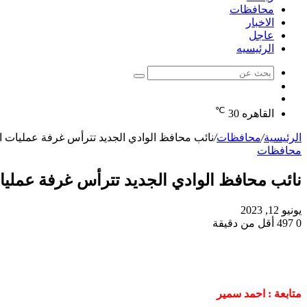
محافظات
الاخبار
عاجل
الرئيسيه
بحث
الوضع
عن
مقال
المظلم
℃
عشوائي
القاهره
30
الرئيسية
/
محافظات
/
نائب محافظ الوادي الجديد تترأس غرفة عمليات الثا
محافظات
نائب محافظ الوادي الجديد تترأس غرفة عمليات ا
يونيو 12, 2023
0
497
أقل من دقيقة
متابعة : احمد سمير