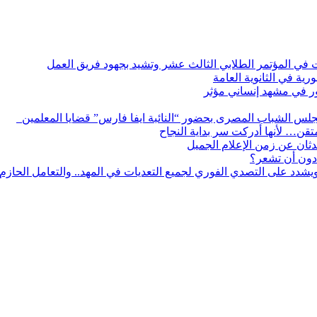
ات في المؤتمر الطلابي الثالث عشر وتشيد بجهود فريق العمل
رية في الثانوية العامة
مور في مشهد إنساني مؤثر
لس الشباب المصرى بحضور “النائبة ايفا فارس” قضايا المعلمين
لمتقن… لأنها أدركت سر بداية النجاح
ثان عن زمن الإعلام الجميل
دون أن تشعر؟
يشدد على التصدي الفوري لجميع التعديات في المهد.. والتعامل الحازم م