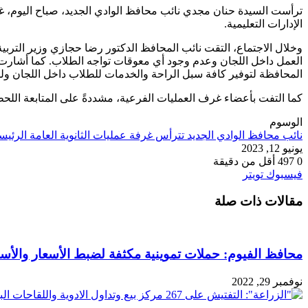
ترأست السيدة حنان مجدي نائب محافظ الوادي الجديد، صباح اليوم، غرفة 
الإدارات التعليمية.
وخلال الاجتماع، التقت نائب المحافظ الدكتور رضا حجازي وزير التربية
العمل داخل اللجان وعدم وجود أي معوقات تواجه الطلاب. كما أشارت
المحافظة لتوفير كافة سبل الراحة والخدمات للطلاب داخل اللجان ول
كما التفت بأعضاء غرف العمليات الفرعية، مشددةً على المتابعة اللحظي
الوسوم
نائب محافظ الوادي الجديد تترأس غرفة عمليات الثانوية العامة الرئيسي
يونيو 12, 2023
0
497
أقل من دقيقة
طباعة
لينكدإن
مشاركة
بينتيريست
فيسبوك
تويتر
عبر
مقالات ذات صلة
البريد
محافظ الفيوم: حملات تموينية مكثفة لضبط الأسعار والأس
نوفمبر 29, 2022