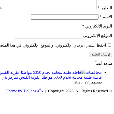
التعليق
*
الاسم
*
البريد الإلكتروني
*
الموقع الإلكتروني
احفظ اسمي، بريدي الإلكتروني، والموقع الإلكتروني في هذا المتصف
شاهد أيضاً
إغلاق
محافظات
قافلة طبية مجانية تخدم 5350 مواطنًا بقرية القيس بمركز بني مزار
ديسمبر 29, 2025
© Copyright 2026, All Rights Reserved |
جَنَّة Theme by TieLabs
زر
تويتر
تيلقرام
واتساب
فيسبوك
الذهاب
إلى