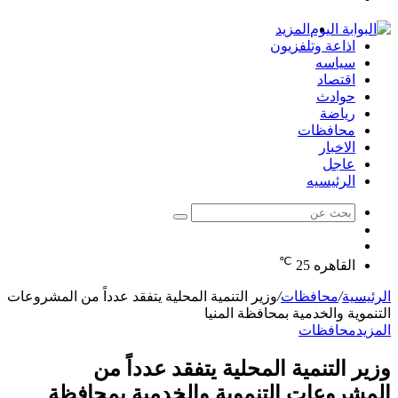
الدخول
المزيد
اذاعة وتلفزيون
سياسه
اقتصاد
حوادث
رياضة
محافظات
الاخبار
عاجل
الرئيسيه
بحث
الوضع
عن
مقال
المظلم
℃
عشوائي
القاهره
25
الرئيسية
/
محافظات
/
وزير التنمية المحلية يتفقد عدداً من المشروعات
التنموية والخدمية بمحافظة المنيا
المزيد
محافظات
وزير التنمية المحلية يتفقد عدداً من
المشروعات التنموية والخدمية بمحافظة