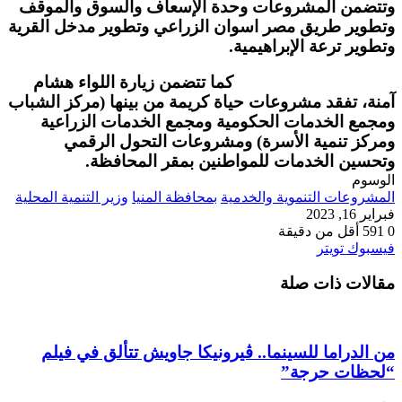
وتتضمن المشروعات وحدة الإسعاف والسوق والموقف
وتطوير طريق مصر اسوان الزراعي وتطوير مدخل القرية
وتطوير ترعة الإبراهيمية.
كما تتضمن زيارة اللواء هشام
آمنة، تفقد مشروعات حياة كريمة من بينها (مركز الشباب
ومجمع الخدمات الحكومية ومجمع الخدمات الزراعية
ومركز تنمية الأسرة) ومشروعات التحول الرقمي
وتحسين الخدمات للمواطنين بمقر المحافظة.
الوسوم
المشروعات التنموية والخدمية
بمحافظة المنيا
وزير التنمية المحلية
فبراير 16, 2023
0
591
أقل من دقيقة
طباعة
لينكدإن
مشاركة
بينتيريست
فيسبوك
تويتر
عبر
مقالات ذات صلة
البريد
من الدراما للسينما.. ڤيرونيكا جاويش تتألق في فيلم
“لحظات حرجة”