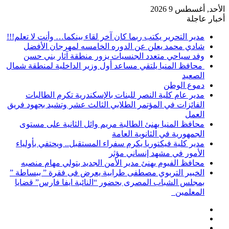
الأحد, أغسطس 9 2026
أخبار عاجلة
مدير التحرير يكتب ربما كان آخر لقاء بينكما… وأنت لا تعلم!!!
شادي محمد يعلن عن الدوره الخامسه لمهرجان الأفضل
وفد سياحي متعدد الجنسيات يزور منطقة آثار بني حسن
محافظ المنيا يلتقي مساعد أول وزير الداخلية لمنطقة شمال
الصعيد
دموع الوطن
مدير عام كلية النصر للبنات بالإسكندرية تكرم الطالبات
الفائزات في المؤتمر الطلابي الثالث عشر وتشيد بجهود فريق
العمل
محافظ المنيا يهنئ الطالبة مريم وائل الثانية على مستوى
الجمهورية في الثانوية العامة
مدير كلية فيكتوريا يكرم سفراء المستقبل.. ويحتفي بأولياء
الأمور في مشهد إنساني مؤثر
محافظ الفيوم يهنئ مدير الأمن الجديد بتولي مهام منصبه
الخبير التربوي مصطفى طرابية يعرض فى فقرة ” ببساطة ”
بمجلس الشباب المصرى بحضور “النائبة ايفا فارس” قضايا
المعلمين
إضافة
مقال
عمود
تسجيل
عشوائي
جانبي