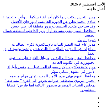
الأحد, أغسطس 9 2026
أخبار عاجلة
مدير التحرير يكتب ربما كان آخر لقاء بينكما… وأنت لا تعلم!!!
شادي محمد يعلن عن الدوره الخامسه لمهرجان الأفضل
وفد سياحي متعدد الجنسيات يزور منطقة آثار بني حسن
محافظ المنيا يلتقي مساعد أول وزير الداخلية لمنطقة شمال
الصعيد
دموع الوطن
مدير عام كلية النصر للبنات بالإسكندرية تكرم الطالبات
الفائزات في المؤتمر الطلابي الثالث عشر وتشيد بجهود فريق
العمل
محافظ المنيا يهنئ الطالبة مريم وائل الثانية على مستوى
الجمهورية في الثانوية العامة
مدير كلية فيكتوريا يكرم سفراء المستقبل.. ويحتفي بأولياء
الأمور في مشهد إنساني مؤثر
محافظ الفيوم يهنئ مدير الأمن الجديد بتولي مهام منصبه
الخبير التربوي مصطفى طرابية يعرض فى فقرة ” ببساطة ”
بمجلس الشباب المصرى بحضور “النائبة ايفا فارس” قضايا
المعلمين
إضافة
مقال
عمود
تسجيل
عشوائي
جانبي