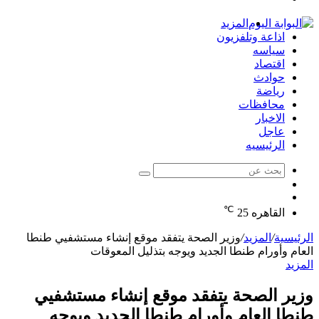
الدخول
المزيد
اذاعة وتلفزيون
سياسه
اقتصاد
حوادث
رياضة
محافظات
الاخبار
عاجل
الرئيسيه
بحث
الوضع
عن
مقال
المظلم
℃
عشوائي
القاهره
25
الرئيسية
/
المزيد
/
وزير الصحة يتفقد موقع إنشاء مستشفيي طنطا
العام وأورام طنطا الجديد ويوجه بتذليل المعوقات
المزيد
وزير الصحة يتفقد موقع إنشاء مستشفيي
طنطا العام وأورام طنطا الجديد ويوجه