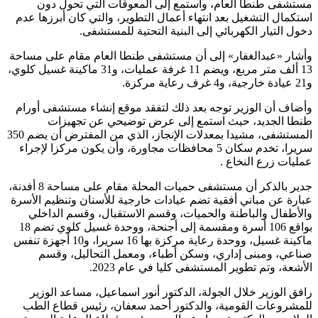
مستشفى طنطا العام، واستمع إلى المعوقات التي تحول دون
استكمال التشغيل بعد انتهاء أعمال التطوير، والتي كان أبرزها عدم
دخول التيار الكهربائي إلى البنية التحتية للمستشفى.
وأشار «عبدالغفار» إلى أن مستشفى طنطا العام مقام على مساحة
13 ألف متر مربع، ويضم 11 غرفة عمليات، و31 ماكينة غسيل كلوي،
و21 عيادة خارجية، و4 غرف رعاية مركزة.
وأضاف أن الوزير توجه بعد ذلك لتفقد موقع إنشاء مستشفى أورام
طنطا الجديد، حيث استمع إلى عرض توضيحي عن تجهيزات
المستشفى، مشيدا بمعدلات الإنجاز، الذي من المفترض أن يضم 350
سريرا، تخدم سكان 5 محافظات مجاورة، وأن يكون مركزا لإجراء
عمليات زرع النخاع .
جدير بالذكر أن مستشفى حميات المحلة مقام على مساحة 8 أفدنة،
عبارة عن مباني أفقية تضم عيادات خارجية للأسنان وتنظيم الأسرة
والأطفال والباطنة والحميات، وقسم الاستقبال، وقسم الداخلي
بواقع 106 أسرة ومقسمة إلى أجنحة، ووحدة غسيل كلوي تضم 18
ماكينة غسيل، ووحدة رعاية مركزة بها 16 سريرا، و10 أجهزة تنفس
صناعي، ومبنى إداري، وسكن أطباء، ومعمل التحاليل، وقسم
الأشعة، وتم تطوير المستشفى كليا في عام 2023.
رافق الوزير خلال الجولة، الدكتور أنور اسماعيل، مساعد الوزير
للمشروعات القومية، والدكتور أحمد سعفان، رئيس قطاع الطب