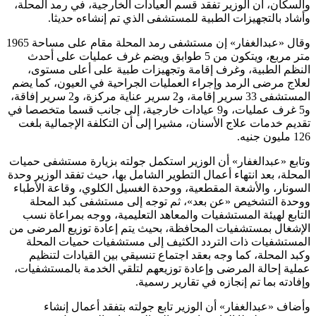
والسكان، أن الوزير تفقد قسم العيادات الخارجية، في رمد المحلة،
وأشاد بالتجهيزات الطبية للمستشفى الذي تم إنشاءه حديثا.
وقال «عبدالغفار» إن مستشفى رمد المحلة مقام على مساحة 1965
متر مربع، ويتكون من 5 طوابق ويضم غرف عمليات على أحدث
النظم الطبية، وغرف إقامة وتجهيزات طبية على أعلى مستوى،
لعلاج مرضى الرمد وإجراء العمليات الجراحية في العيون، كما يضم
المستشفى 33 سرير إقامة، و2 سرير عناية مركزة، و2 سرير إفاقة،
و5 غرف عمليات، و9 عيادات خارجية، إلى جانب قسما متخصصا في
تقديم خدمات علاج الأسنان، مشيرا إلى أن التكلفة الإجمالية بلغت
126 مليون جنيه.
وتابع «عبدالغفار» أن الوزير استكمل جولته بزيارة مستشفى حميات
المحلة، بعد انتهاء أعمال التطوير الشامل بها، حيث تفقد الوزير وحدة
السونار، والأشعة المقطعية، ووحدة الغسيل الكلوي، وقاعة الأطباء
ووحدة التشخيص «عن بعد»، ثم توجه إلى مستشفى كبد المحلة
التابع لهيئة المستشفيات والمعاهد التعليمية، ووجه بمراعاة نسب
الإشغال بمستشفيات المحافظة، بحيث يتم إعادة توزيع المرضى من
المستشفيات ذات التردد الكثيف إلى مستشفيات حميات المحلة
وكبد المحلة، كما وجه بعقد اجتماع تنسيقي بين القيادات لتنظيم
عملية إحالة المرضى وإعادة توزيعهم لتلقي الخدمة بالمستشفيات،
وإفادته بما تم إنجازه في تقارير رسمية.
وأضاف «عبدالغفار» أن الوزير تابع جولته بتفقد أعمال إنشاء