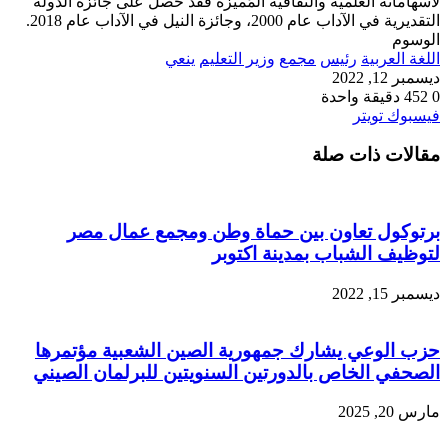
لاسهاماته العلمية والثقافية المُميزة فقد حصل على جائزة الدولة
التقديرية في الآداب عام 2000، وجائزة النيل في الآداب عام 2018.
الوسوم
اللغة العربية
رئيس
مجمع
وزير التعليم
ينعي
ديسمبر 12, 2022
0
452
دقيقة واحدة
طباعة
لينكدإن
مشاركة
بينتيريست
فيسبوك
تويتر
عبر
مقالات ذات صلة
البريد
برتوكول تعاون بين حماة وطن ومجمع عمال مصر
لتوظيف الشباب بمدينة اكتوبر
ديسمبر 15, 2022
حزب الوعي يشارك جمهورية الصين الشعبية مؤتمرها
الصحفي الخاص بالدورتين السنويتين للبرلمان الصيني
مارس 20, 2025