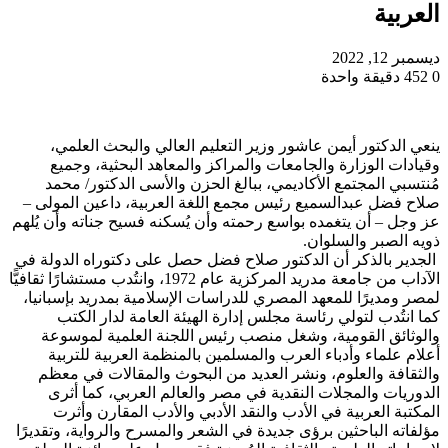
العربية
ديسمبر 12, 2022
0
452
دقيقة واحدة
ينعي الدكتور أيمن عاشور وزير التعليم العالي والبحث العلمي،
وقيادات الوزارة والجامعات والمراكز والمعاهد البحثية، وجميع
مُنتسبي المجتمع الأكاديمي، ببالغ الحزن والأسى الدكتور/ محمد
صلاح فضل عبدالسميع رئيس مجمع اللغة العربية، داعين المولى –
عز وجل – أن يتغمده بواسع رحمته وأن يُسكنه فسيح جناته وأن يُلهم
ذويه الصبر والسلوان.
الجدير بالذكر أن الدكتور صلاح فضل حصل على دكتوراه الدولة في
الآداب من جامعة مدريد المركزية عام 1972، وانتُدب مستشارًا ثقافيًّا
لمصر ومديرًا للمعهد المصري للدراسات الإسلامية بمدريد بإسبانيا،
كما انتُدب لتولي رئاسة مجلس إدارة الهيئة العامة لدار الكتب
والوثائق القومية، وشغل منصب رئيس اللجنة العلمية لموسوعة
أعلام علماء وأدباء العرب والمسلمين بالمنظمة العربية للتربية
والثقافة والعلوم، ونشر العديد من البحوث والمقالات في معظم
الدوريات والمجلات النقدية في مصر والعالم العربي، كما أثرى
المكتبة العربية في الأدب والنقد الأدبي والأدب المقارن وأثرت
مؤلفاته الباحثين برؤى جديدة في الشعر والمسرح والرواية، وتقديرًا