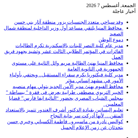
الجمعة, أغسطس 7 2026
أخبار عاجلة
وفد سياحي متعدد الجنسيات يزور منطقة آثار بني حسن
محافظ المنيا يلتقي مساعد أول وزير الداخلية لمنطقة شمال
الصعيد
دموع الوطن
مدير عام كلية النصر للبنات بالإسكندرية تكرم الطالبات
الفائزات في المؤتمر الطلابي الثالث عشر وتشيد بجهود فريق
العمل
محافظ المنيا يهنئ الطالبة مريم وائل الثانية على مستوى
الجمهورية في الثانوية العامة
مدير كلية فيكتوريا يكرم سفراء المستقبل.. ويحتفي بأولياء
الأمور في مشهد إنساني مؤثر
محافظ الفيوم يهنئ مدير الأمن الجديد بتولي مهام منصبه
الخبير التربوي مصطفى طرابية يعرض فى فقرة ” ببساطة ”
بمجلس الشباب المصرى بحضور “النائبة ايفا فارس” قضايا
المعلمين
تعليم البساتين بقيادة الدكتور أشرف الغندور تتميز بالاستعداد
المتقن… لأنها أدركت سر بداية النجاح
كواليس نادرة من ماسبيرو.. فاطمة الكسباني وخيري حسن
يتحدثان عن زمن الإعلام الجميل
إضافة