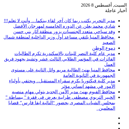
السبت, أغسطس 8 2026
أخبار عاجلة
مدير التحرير يكتب ربما كان آخر لقاء بينكما… وأنت لا تعلم!!!
شادي محمد يعلن عن الدوره الخامسه لمهرجان الأفضل
وفد سياحي متعدد الجنسيات يزور منطقة آثار بني حسن
محافظ المنيا يلتقي مساعد أول وزير الداخلية لمنطقة شمال
الصعيد
دموع الوطن
مدير عام كلية النصر للبنات بالإسكندرية تكرم الطالبات
الفائزات في المؤتمر الطلابي الثالث عشر وتشيد بجهود فريق
العمل
محافظ المنيا يهنئ الطالبة مريم وائل الثانية على مستوى
الجمهورية في الثانوية العامة
مدير كلية فيكتوريا يكرم سفراء المستقبل.. ويحتفي بأولياء
الأمور في مشهد إنساني مؤثر
محافظ الفيوم يهنئ مدير الأمن الجديد بتولي مهام منصبه
الخبير التربوي مصطفى طرابية يعرض فى فقرة ” ببساطة ”
بمجلس الشباب المصرى بحضور “النائبة ايفا فارس” قضايا
المعلمين
إضافة
مقال
عمود
تسجيل
عشوائي
جانبي