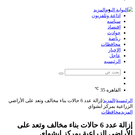
الدخول
المزيد
اذاعة وتلفزيون
سياسه
اقتصاد
حوادث
رياضة
محافظات
الاخبار
عاجل
الرئيسيه
بحث
الوضع
عن
مقال
المظلم
℃
عشوائي
القاهره
35
الرئيسية
/
المزيد
/
إزالة عدد 6 حالات بناء مخالف وتعد على الأراضي
الزراعية بمركز ابشواي
المزيد
محافظات
إزالة عدد 6 حالات بناء مخالف وتعد على
الأراضي الزراعية بمركز ابشواي