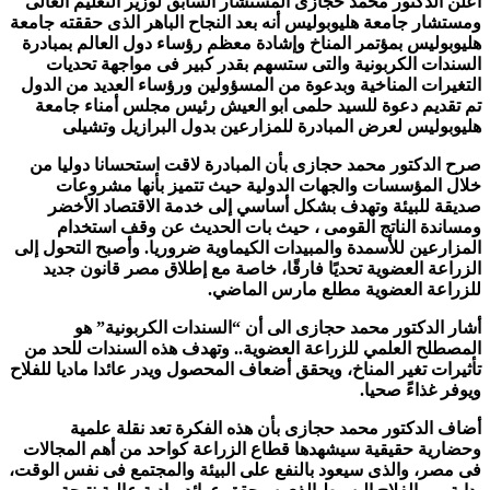
أعلن الدكتور محمد حجازى المستشار السابق لوزير التعليم العالى
ومستشار جامعة هليوبوليس أنه بعد النجاح الباهر الذى حققته جامعة
هليوبوليس بمؤتمر المناخ وإشادة معظم رؤساء دول العالم بمبادرة
السندات الكربونية والتى ستسهم بقدر كبير فى مواجهة تحديات
التغيرات المناخية وبدعوة من المسؤولين ورؤساء العديد من الدول
تم تقديم دعوة للسيد حلمى ابو العيش رئيس مجلس أمناء جامعة
هليوبوليس لعرض المبادرة للمزارعين بدول البرازيل وتشيلى
صرح الدكتور محمد حجازى بأن المبادرة لاقت استحسانا دوليا من
خلال المؤسسات والجهات الدولية حيث تتميز بأنها مشروعات
صديقة للبيئة وتهدف بشكل أساسي إلى خدمة الاقتصاد الأخضر
ومساندة الناتج القومى ، حيث بات الحديث عن وقف استخدام
المزارعين للأسمدة والمبيدات الكيماوية ضروريا. وأصبح التحول إلى
الزراعة العضوية تحديًا فارقًا، خاصة مع إطلاق مصر قانون جديد
للزراعة العضوية مطلع مارس الماضي.
أشار الدكتور محمد حجازى الى أن “السندات الكربونية” هو
المصطلح العلمي للزراعة العضوية.. وتهدف هذه السندات للحد من
تأثيرات تغير المناخ، ويحقق أضعاف المحصول ويدر عائدا ماديا للفلاح
ويوفر غذاءً صحيا.
أضاف الدكتور محمد حجازى بأن هذه الفكرة تعد نقلة علمية
وحضارية حقيقية سيشهدها قطاع الزراعة كواحد من أهم المجالات
فى مصر، والذى سيعود بالنفع على البيئة والمجتمع فى نفس الوقت،