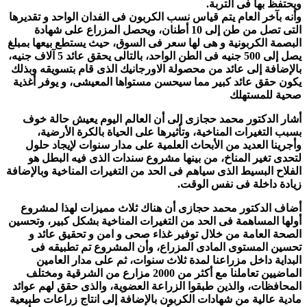
ويحتفظ بها فى التربة.
وأنه بآخر العام يتم قياس نسب الكربون فى الفدان الواحد و تقديرها
التى تصل من طن إلى 10 أطنان، ويحصل المزراع على شهادة
البصمة الكربونية و هى لها سعر فى السوق، حيث يستطع بيعها بمبلغ
يصل إلى 500 جنيه فى الطن الواحد، بالتالى يحقق عائد 5 آلاف جنيه،
بالإضافة إلى عائد من محصولة الاورجانيك الذى قام بتسويقه وبذلك
يكون حقق عائد كبير مما سيحسن مستواها المعيشى، و يوفر أغذية
صحية للمستهلك
أشار الدكتور محمد حجازى إلى أن العالم اليوم يعيش حالة خوف
بسبب التغيرات المناخية، وتأثيرها على الحياة بالكرة الأرضية،
وأجرينا العديد من الأبحاث العلمية على مدار سنوات لإيجاد حلول
لتحدى تغير المناخ، من بينها مشروع سندات الذى فيه البطل هو
الفلاح البسيط الذى سياهم فى الحد من التغيرات المناخية وبالإضافة
زيادة داخلة فى نفس الوقت.
أضاف الدكتور محمد حجازى أن هناك ثلاث مميزات لهذا لمشروع
أولها المساهمة فى الحد من التغيرات المناخية بشكل كبير، وتحسين
الصحة العامة من خلال توفير غذاء صحى و امن و تحقيق عائد و
تحسين المستوى المادى المزراع، وأن المشروع تم تطبيقه فى
البداية داخل مزراعنا لمدة ثلاث سنوات، ثم على مدار العامين
الماضيين تعاملنا مع أكثر من 2000 مزارع من الشرقية ومختلف
المحافظات، والذين طبقوا الزراعة العضوية، والذى حقق لهم عوائد
مادية عالية من شهادات الكربون بالإضافة إلى انتاج زراعات طبيعية