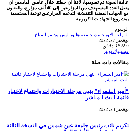
عالية الجودة تم تسويقها، لافتا أن خطتنا خلال عامين القادمين أن
يصل العدد المستهدف من المزارعين إلى 40 ألف مزارع، والتعاون
مع الجهات المعنية التنفيذية، لتدعيم المزارعين توعية المجتمعية
بمشروع الشهادات الكربونية
الوسوم
الزراعة الاورجانيك
جامعة هليوبوليس
مؤتمر المناخ
نوفمبر 27, 2022
0
522
3 دقائق
طباعة
لينكدإن
مشاركة
بينتيريست
فيسبوك
تويتر
عبر
مقالات ذات صلة
البريد
“أمير الشعراء” ينهي مرحلة الاختبارات واجتماع لاختيار
قائمة البث المباشر
نوفمبر 23, 2022
تكريم نائب رئيس جامعة عين شمس في النسخة الثالثة