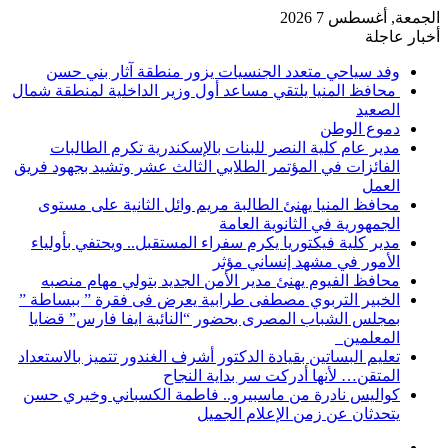
الجمعة, أغسطس 7 2026
أخبار عاجلة
وفد سياحي متعدد الجنسيات يزور منطقة آثار بني حسن
محافظ المنيا يلتقي مساعد أول وزير الداخلية لمنطقة شمال
الصعيد
دموع الوطن
مدير عام كلية النصر للبنات بالإسكندرية تكرم الطالبات
الفائزات في المؤتمر الطلابي الثالث عشر وتشيد بجهود فريق
العمل
محافظ المنيا يهنئ الطالبة مريم وائل الثانية على مستوى
الجمهورية في الثانوية العامة
مدير كلية فيكتوريا يكرم سفراء المستقبل.. ويحتفي بأولياء
الأمور في مشهد إنساني مؤثر
محافظ الفيوم يهنئ مدير الأمن الجديد بتولي مهام منصبه
الخبير التربوي مصطفى طرابية يعرض فى فقرة ” ببساطة ”
بمجلس الشباب المصرى بحضور “النائبة ايفا فارس” قضايا
المعلمين
تعليم البساتين بقيادة الدكتور أشرف الغندور تتميز بالاستعداد
المتقن… لأنها أدركت سر بداية النجاح
كواليس نادرة من ماسبيرو.. فاطمة الكسباني وخيري حسن
يتحدثان عن زمن الإعلام الجميل
إضافة