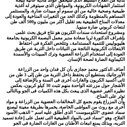
بداية من الفلاح البسيط الذى سيحقق عوائد مادية عالية نتيجة
استثمار الشهادات الكربونية، والمواطن الذى سيتوفر له أغذية
طبيعية وصحية خالية من أي سموم أو مبيدات ضارة، والمستثمر
المساهم بالمنظومة وكذلك الحد من التغيرات المناخية والعودة إلى
معدلات المناخ الطبيعية بعد تقليل أكثر من مليون و500 ألف طن
ابتعاث كربوني ضارة سنويا.
ومشروع استحداث سندات الكربون هو نتاج فريق بحث علمى
بإشراف الدكتورة ثريا سعادة مدير معمل البصمة الكربونية بجامعة
هليوبوليس للتنمية المستدامة.، وتتلخص الفكرة فى احتفاظ
الابتعاثات الكربونية الناتجة من النباتات داخل التربة عن طريق
العودة إلى استخدام الزراعة العضوية وترك المبيدات والأسمدة
الكيماوية الضارة لصحة الإنسان.
أضاف الدكتور محمد حجازى بأن كل فدان واحد من الزراعة
الأورجانيك يستطيع أن يحتفظ داخل التربة من طن إلى 3 طن من
ثانى أكسيد الكربون والغازات أخرى فى السنة و بالإضافة إلى
الأشجار حول مزرعته الواحدة منهم تثبت 30 كيلو كربون، بعكس
نظيره الغير عضوية الذى يبعث بكل هذه الكميات فى الجو وبالتالى
توثر على المناخ.
وأن المزراع يقوم بجمع كل المخالفات العضوية من الزراعة و مواد
أخرى مع روث من المواشى الخاصة، يخمرها بطريقة معينة ليصنع
سماد عضوى “الكومبوست” الذى أطلق عليه اسم ” الذهب الأسود
الفلاح، وهو “سماد غنى بالمواد الطبيعية التى تعمل على إعادة تسميد
التربه، وبذلك يمنع انبعاث الأطنان من الغازات الضارة فى الجو