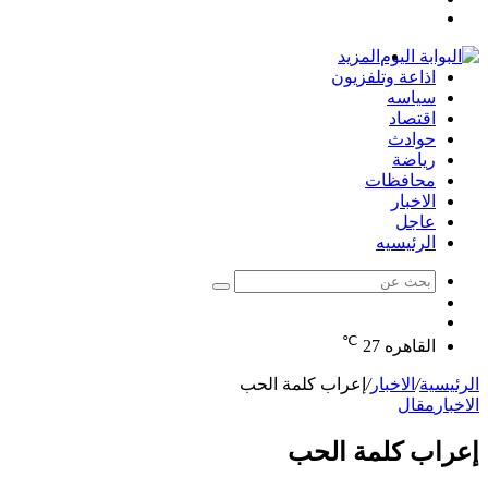
تسجيل
عشوائي
جانبي
الدخول
المزيد
اذاعة وتلفزيون
سياسه
اقتصاد
حوادث
رياضة
محافظات
الاخبار
عاجل
الرئيسيه
بحث
الوضع
عن
مقال
المظلم
℃
عشوائي
القاهره
27
الرئيسية
/
الاخبار
/
إعراب كلمة الحب
الاخبار
مقال
إعراب كلمة الحب