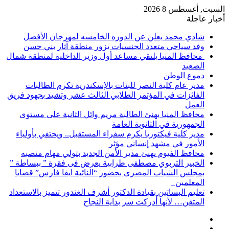
السبت, أغسطس 8 2026
أخبار عاجلة
شادي محمد يعلن عن الدوره الخامسه لمهرجان الأفضل
وفد سياحي متعدد الجنسيات يزور منطقة آثار بني حسن
محافظ المنيا يلتقي مساعد أول وزير الداخلية لمنطقة شمال
الصعيد
دموع الوطن
مدير عام كلية النصر للبنات بالإسكندرية تكرم الطالبات
الفائزات في المؤتمر الطلابي الثالث عشر وتشيد بجهود فريق
العمل
محافظ المنيا يهنئ الطالبة مريم وائل الثانية على مستوى
الجمهورية في الثانوية العامة
مدير كلية فيكتوريا يكرم سفراء المستقبل.. ويحتفي بأولياء
الأمور في مشهد إنساني مؤثر
محافظ الفيوم يهنئ مدير الأمن الجديد بتولي مهام منصبه
الخبير التربوي مصطفى طرابية يعرض فى فقرة ” ببساطة ”
بمجلس الشباب المصرى بحضور “النائبة ايفا فارس” قضايا
المعلمين
تعليم البساتين بقيادة الدكتور أشرف الغندور تتميز بالاستعداد
المتقن… لأنها أدركت سر بداية النجاح
إضافة
مقال
عمود