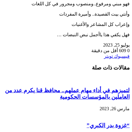
فهو مبني ومرفوع..ومنصوب ومجرور في كل اللغات
وأنتي بيت القصيدة.. وأميرة المفردات
وإعراب كل المشاعر والأغنيات
فهل يكفي هذا ياأجمل نبض النبضات …
يوليو 25, 2023
0
609
أقل من دقيقة
طباعة
لينكدإن
مشاركة
بينتيريست
فيسبوك
تويتر
عبر
مقالات ذات صلة
البريد
لتميزهم في أداء مهام عملهم.. محافظ قنا يكرم عدد من
العاملين بالمؤسسات الحكومية
مارس 26, 2023
“غزوة بدر الكبري”