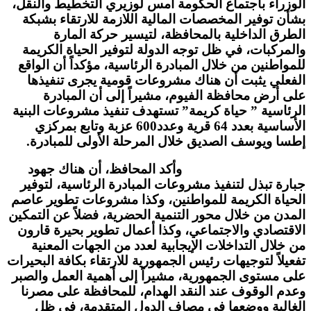
الوزراء باجتماع الحكومة أمس لوزيري التخطيط والنقل،
بشأن توفير المخصصات المالية اللازمة للارتقاء بشبكة
الطرق الداخلية بالمحافظة، لتيسير حركة المارة
والمركبات، في ظل توجه الدولة لتوفير الحياة الكريمة
للمواطنين من خلال المبادرة الرئاسية، مؤكداً أن الواقع
الفعلي يثبت أن هناك مشروعات قومية يجرى تنفيذها
على أرض محافظة الفيوم، مشيراً إلى أن المبادرة
الرئاسية ” حياة كريمة” تستهدف تنفيذ مشروعات البنية
الأساسية بعدد 64 قرية وعدد600 عزبة وتابع بمركزي
إطسا ويوسف الصديق خلال المرحلة الأولى للمبادرة.
وأكد المحافظ، أن هناك جهود
جبارة تبذل لتنفيذ مشروعات المبادرة الرئاسية، لتوفير
الحياة الكريمة للمواطنين، وكذا مشروعات تطوير عاصم
المدن من خلال محور التنمية الحضرية، فضلاً عن التمكين
الاقتصادي والاجتماعي، وكذا أعمال تطوير بحيرة قارون
من خلال التداخلات الإيجابية لعدد من الجهات المعنية
تفعيلاً لتوجيهات رئيس الجمهورية للارتقاء بكافة البحيرات
على مستوى الجمهورية، مشيراً إلى أهمية العمل والصبر
وعدم الوقوف عند النقد الهدام، للمحافظة على مصرنا
الغالية ووضعها في مصاف الدول المتقدمة، في ظل