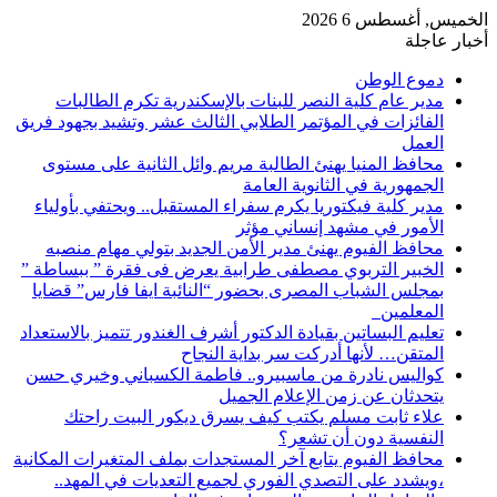
الخميس, أغسطس 6 2026
أخبار عاجلة
دموع الوطن
مدير عام كلية النصر للبنات بالإسكندرية تكرم الطالبات
الفائزات في المؤتمر الطلابي الثالث عشر وتشيد بجهود فريق
العمل
محافظ المنيا يهنئ الطالبة مريم وائل الثانية على مستوى
الجمهورية في الثانوية العامة
مدير كلية فيكتوريا يكرم سفراء المستقبل.. ويحتفي بأولياء
الأمور في مشهد إنساني مؤثر
محافظ الفيوم يهنئ مدير الأمن الجديد بتولي مهام منصبه
الخبير التربوي مصطفى طرابية يعرض فى فقرة ” ببساطة ”
بمجلس الشباب المصرى بحضور “النائبة ايفا فارس” قضايا
المعلمين
تعليم البساتين بقيادة الدكتور أشرف الغندور تتميز بالاستعداد
المتقن… لأنها أدركت سر بداية النجاح
كواليس نادرة من ماسبيرو.. فاطمة الكسباني وخيري حسن
يتحدثان عن زمن الإعلام الجميل
علاء ثابت مسلم يكتب كيف يسرق ديكور البيت راحتك
النفسية دون أن تشعر؟
محافظ الفيوم يتابع آخر المستجدات بملف المتغيرات المكانية
،ويشدد على التصدي الفوري لجميع التعديات في المهد..