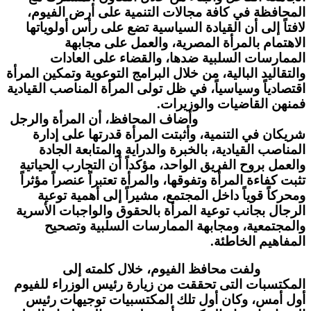
المحافظة في كافة مجالات التنمية على أرض الفيوم،
لافتاً إلى أن القيادة السياسية تضع على رأس أولوياتها
الاهتمام بالمرأة المصرية، والعمل على مجابهة
الممارسات السلبية ضدها، والقضاء على العادات
والتقاليد البالية، من خلال البرامج التوعوية وتمكين المرأة
اقتصادياً وسياسياً، في ظل تولى المرأة المناصب القيادية
فمنهن القاضيات والوزيرات.
وأضاف المحافظ، أن المرأة والرجل
شريكان في التنمية، وأثبتت المرأة قدرتها على إدارة
المناصب القيادية، بالخبرة والدراية والمتابعة الجادة
والعمل بروح الفريق الواحد، مؤكداً أن التجارب الحياتية
تثبت كفاءة المرأة وتفوقها، والمرأة تعتبراً عنصراً مؤثراً
ومحركاً قوياً داخل المجتمع، مشيراً إلى أهمية توعية
الرجال بجانب توعية المرأة بالحقوق والواجبات الأسرية
والمجتمعية، ومجابهة الممارسات السلبية وتصحيح
المفاهيم الخاطئة.
ولفت محافظ الفيوم، خلال كلمته إلى
المكتسبات التى تحققت من زيارة رئيس الوزراء للفيوم
أول أمس، وكان أول تلك المكتسبيات توجيهات رئيس