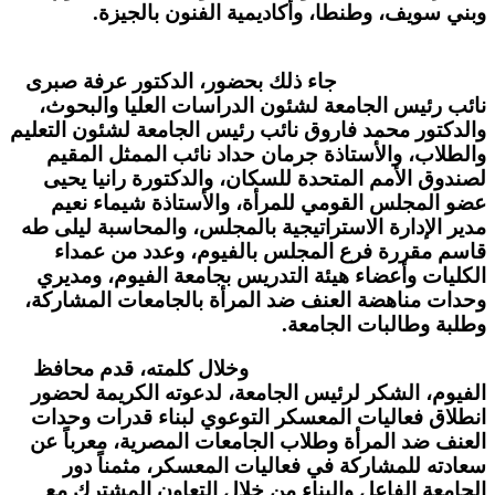
وبني سويف، وطنطا، وأكاديمية الفنون بالجيزة.
جاء ذلك بحضور، الدكتور عرفة صبرى
نائب رئيس الجامعة لشئون الدراسات العليا والبحوث،
والدكتور محمد فاروق نائب رئيس الجامعة لشئون التعليم
والطلاب، والأستاذة جرمان حداد نائب الممثل المقيم
لصندوق الأمم المتحدة للسكان، والدكتورة رانيا يحيى
عضو المجلس القومي للمرأة، والأستاذة شيماء نعيم
مدير الإدارة الاستراتيجية بالمجلس، والمحاسبة ليلى طه
قاسم مقررة فرع المجلس بالفيوم، وعدد من عمداء
الكليات وأعضاء هيئة التدريس بجامعة الفيوم، ومديري
وحدات مناهضة العنف ضد المرأة بالجامعات المشاركة،
وطلبة وطالبات الجامعة.
وخلال كلمته، قدم محافظ
الفيوم، الشكر لرئيس الجامعة، لدعوته الكريمة لحضور
انطلاق فعاليات المعسكر التوعوي لبناء قدرات وحدات
العنف ضد المرأة وطلاب الجامعات المصرية، معرباً عن
سعادته للمشاركة في فعاليات المعسكر، مثمناً دور
الجامعة الفاعل والبناء من خلال التعاون المشترك مع