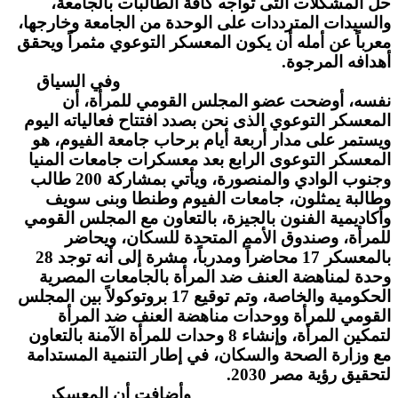
حل المشكلات التى تواجه كافة الطالبات بالجامعة،
والسيدات المترددات على الوحدة من الجامعة وخارجها،
معرباً عن أمله أن يكون المعسكر التوعوي مثمراً ويحقق
أهدافه المرجوة.
وفي السياق
نفسه، أوضحت عضو المجلس القومي للمرأة، أن
المعسكر التوعوي الذى نحن بصدد افتتاح فعالياته اليوم
ويستمر على مدار أربعة أيام برحاب جامعة الفيوم، هو
المعسكر التوعوى الرابع بعد معسكرات جامعات المنيا
وجنوب الوادي والمنصورة، ويأتي بمشاركة 200 طالب
وطالبة يمثلون، جامعات الفيوم وطنطا وبنى سويف
وأكاديمية الفنون بالجيزة، بالتعاون مع المجلس القومي
للمرأة، وصندوق الأمم المتحدة للسكان، ويحاضر
بالمعسكر 17 محاضراً ومدرباً، مشرة إلى أنه توجد 28
وحدة لمناهضة العنف ضد المرأة بالجامعات المصرية
الحكومية والخاصة، وتم توقيع 17 بروتوكولاً بين المجلس
القومي للمرأة ووحدات مناهضة العنف ضد المرأة
لتمكين المرأة، وإنشاء 8 وحدات للمرأة الآمنة بالتعاون
مع وزارة الصحة والسكان، في إطار التنمية المستدامة
لتحقيق رؤية مصر 2030.
وأضافت أن المعسكر