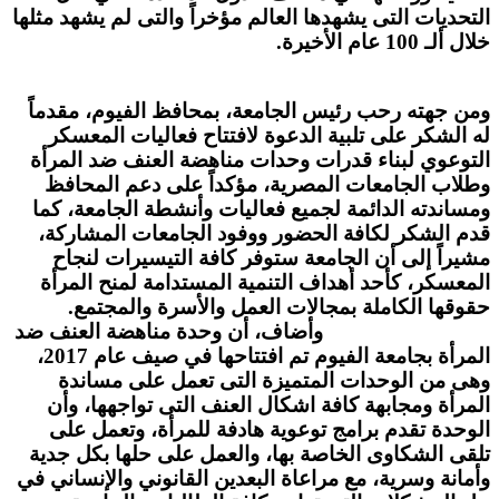
التحديات التى يشهدها العالم مؤخراً والتى لم يشهد مثلها
خلال ألـ 100 عام الأخيرة.
ومن جهته رحب رئيس الجامعة، بمحافظ الفيوم، مقدماً
له الشكر على تلبية الدعوة لافتتاح فعاليات المعسكر
التوعوي لبناء قدرات وحدات مناهضة العنف ضد المرأة
وطلاب الجامعات المصرية، مؤكداً على دعم المحافظ
ومساندته الدائمة لجميع فعاليات وأنشطة الجامعة، كما
قدم الشكر لكافة الحضور ووفود الجامعات المشاركة،
مشيراً إلى أن الجامعة ستوفر كافة التيسيرات لنجاح
المعسكر، كأحد أهداف التنمية المستدامة لمنح المرأة
حقوقها الكاملة بمجالات العمل والأسرة والمجتمع.
وأضاف، أن وحدة مناهضة العنف ضد
المرأة بجامعة الفيوم تم افتتاحها في صيف عام 2017،
وهى من الوحدات المتميزة التى تعمل على مساندة
المرأة ومجابهة كافة اشكال العنف التى تواجهها، وأن
الوحدة تقدم برامج توعوية هادفة للمرأة، وتعمل على
تلقى الشكاوى الخاصة بها، والعمل على حلها بكل جدية
وأمانة وسرية، مع مراعاة البعدين القانوني والإنساني في