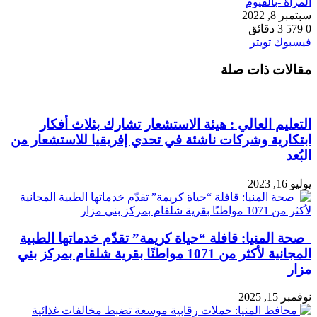
المرأة -بالفيوم
سبتمبر 8, 2022
0
579
3 دقائق
طباعة
لينكدإن
مشاركة
بينتيريست
فيسبوك
تويتر
عبر
مقالات ذات صلة
البريد
التعليم العالي : هيئة الاستشعار تشارك بثلاث أفكار
ابتكارية وشركات ناشئة في تحدي إفريقيا للاستشعار من
البُعد
يوليو 16, 2023
صحة المنيا: قافلة “حياة كريمة” تقدّم خدماتها الطبية
المجانية لأكثر من 1071 مواطنًا بقرية شلقام بمركز بني
مزار
نوفمبر 15, 2025