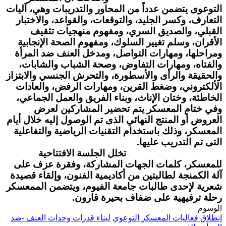
التوعوى يتضمن عدداً من المحاور والتدريبات وهي، آليات
التعارف، وكسر الجليد، والتوقعات، والقواعد، والاختبار
القبلي، والصديق السري، ومفهوم منهجيات تثقيف
الأقران، وسلم تغيير السلوك، ومفهوم الصحة الإنجابية
ومراحلها، ومهارات التواصل، ومدخل العنف ضد المرأة
والفتاه، ومهارات التفاوض، وصحة الشباب والشابات،
والحقيقة والرأى والأسطورة، والتحرش الجنسي والابتزاز
الألكتروني، وضغط القرين، ومهارات الرفض، والعادات
الخاطئة، وختان الإناث، وبناء الفريق والعمل الجماعي،
وفي ختام المعسكر يتم تحضير المشاركين لعرض
العروض أو المنتج النهائي الذى تم الوصول إليه خلال أيام
المعسكر، وذلك باستخدام التقنيات الرياضية والتفاعلية
التى تم التدريب عليها.
تخلل الجلسة الافتتاحية
للمعسكر، كلمات الجهات المشاركة، وفقرة عزف على
آلة الكمنجة لطالبتين من أكاديمية الفنون، وإلقاء قصيدة
شعرية لإحدى طالبات جامعة الفيوم، ويتضمن الممعسكر
رحلة ترفيهية على ضفاف بحيرة قارون.
الوسوم
إنطلاق فعاليات المعسكر التوعوي
لبناء قدرات وحدات العنف -ضد