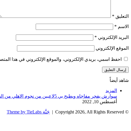
التعليق
*
الاسم
*
البريد الإلكتروني
*
الموقع الإلكتروني
احفظ اسمي، بريدي الإلكتروني، والموقع الإلكتروني في هذا المتصف
شاهد أيضاً
إغلاق
المزيد
سوارش يفجر مفاجاه ويطيح بي 5لاعبين من نجوم الاهلي من القائمه الافريقيه
أغسطس 10, 2022
© Copyright 2026, All Rights Reserved |
جَنَّة Theme by TieLabs
زر
تويتر
تيلقرام
واتساب
فيسبوك
الذهاب