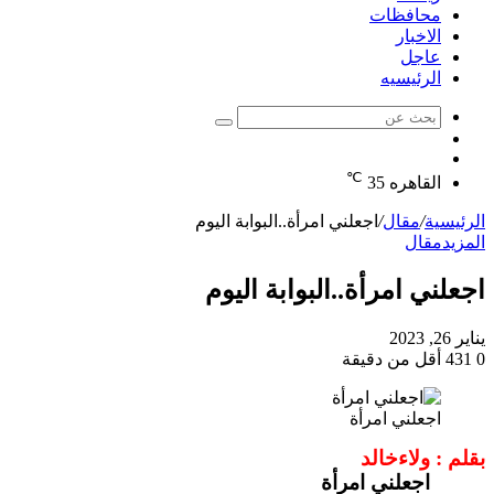
محافظات
الاخبار
عاجل
الرئيسيه
بحث
الوضع
عن
مقال
المظلم
℃
عشوائي
القاهره
35
الرئيسية
/
مقال
/
اجعلني امرأة..البوابة اليوم
المزيد
مقال
اجعلني امرأة..البوابة اليوم
يناير 26, 2023
0
431
أقل من دقيقة
اجعلني امرأة
بقلم : ولاءخالد
اجعلني امرأة