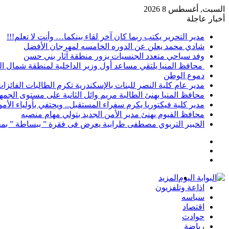
السبت, أغسطس 8 2026
أخبار عاجلة
مدير التحرير يكتب ربما كان آخر لقاء بينكما… وأنت لا تعلم!!!
شادي محمد يعلن عن الدوره الخامسه لمهرجان الأفضل
وفد سياحي متعدد الجنسيات يزور منطقة آثار بني حسن
محافظ المنيا يلتقي مساعد أول وزير الداخلية لمنطقة شمال ا
دموع الوطن
مدير عام كلية النصر للبنات بالإسكندرية تكرم الطالبات الفائز
محافظ المنيا يهنئ الطالبة مريم وائل الثانية على مستوى الجمهو
مدير كلية فيكتوريا يكرم سفراء المستقبل.. ويحتفي بأولياء الأ
محافظ الفيوم يهنئ مدير الأمن الجديد بتولي مهام منصبه
الخبير التربوي مصطفى طرابية يعرض فى فقرة ” ببساطة ” بمج
إضافة
مقال
عمود
تسجيل
عشوائي
جانبي
الدخول
المزيد
اذاعة وتلفزيون
سياسه
اقتصاد
حوادث
رياضة