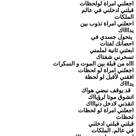
اجعلني امراة لولحظات
قبلني ادخلني في عالم
الملكات
احعلني امراة تذوب بين
يدااااك
يتحول جسدي في
احضانك لفتات
ابعثني ثانية لملمني
تسحرني شفتاك
اااه من قبلة بين الموت و السكرات
اجعلني امراة لو لحظات
افقني لأقبل لو لحظة
يداااك
قد يوقف نبضي هواك
اتشوق موتا لرؤيااك
انقذني لادخل دنياااك
اجعلني امراة لو لحظات
لحظات
قبلني قبلني ادخلني
في عالم. الملكات