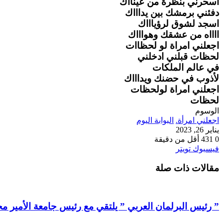
اسحرني بنظرة من عينااك
دفئني برمشك بين يداااك
اسجد لشوق لرؤياااك
ااااه من عشقك وهواااك
اجعلني امراة لو لحظاات
لحظات قبلني ادخلني
في عالم الملكات
لأذوب في حضنك ويداااك
اجعلني امراة لولحظات
لحظات
الوسوم
اجعلني امرأة.
البوابة اليوم
يناير 26, 2023
0
431
أقل من دقيقة
طباعة
لينكدإن
مشاركة
بينتيريست
فيسبوك
تويتر
عبر
مقالات ذات صلة
البريد
” رئيس البرلمان العربي ” يلتقي مع رئيس جامعة الأمير م