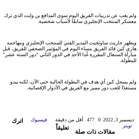
ولم يغب عن تدريبات الفريق اليوم سوى المدافع بن وايت الذي ترك
معسكر المنتخب الإنجليزي سابقًا لأسباب شخصية.
ويظهر جاريث ساوثجيت المدير الفني للمنتخب الإنجليزي ومهاجمه
هاري كين قائد الفريق مساء اليوم في المؤتمر الصحفي للفريق، قبل
مباراة السنغال المقررة غًدا الأحد في الدور الثاني “دور الستة عشر”
للبطولة.
ولم يسجل كين أي هدف في البطولة الحالية حتى الآن، لكنه يبدو
مستعدًا للعب دور مميز مع الفريق في الأدوار الإقصائية.
طباعة
لينكدإن
مشاركة
بينتيريست
ديسمبر 3, 2022
0
477
أقل من دقيقة
فيسبوك
اترك
عبر
تويتر
تعليقاً
مقالات ذات صلة
البريد