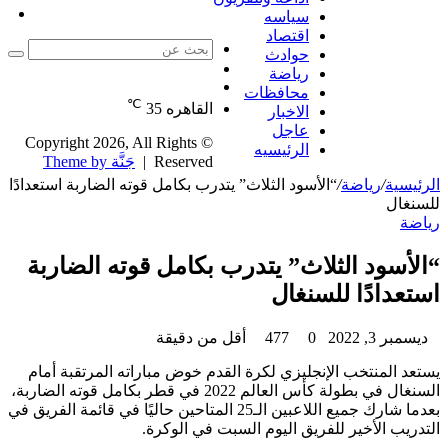
ت
عش
جا
سياسه
ال
اقتصاد
حوادث
بحث
الوضع
رياضة
عن
مقال
المظلم
محافظات
℃
عشوائي
القاهره
35
الاخبار
عاجل
© Copyright 2026, All Rights
الرئيسيه
Reserved |
جَنَّة Theme by
الرئيسية
/
رياضة
/
“الأسود الثلاث” يتدرب بكامل قوته الضاربة استعدادًا
للسنغال
رياضة
“الأسود الثلاث” يتدرب بكامل قوته الضاربة
استعدادًا للسنغال
ديسمبر 3, 2022
0
477
أقل من دقيقة
يستعد المنتخب الإنجليزي لكرة القدم خوض مباراته المرتقبة أمام
السنغال في بطولة كأس العالم 2022 في قطر بكامل قوته الضاربة،
بعدما شارك جميع اللاعبين الـ25 المتاحين حاليًا في قائمة الفريق في
التدريب الأخير للفريق اليوم السبت في الوكرة.