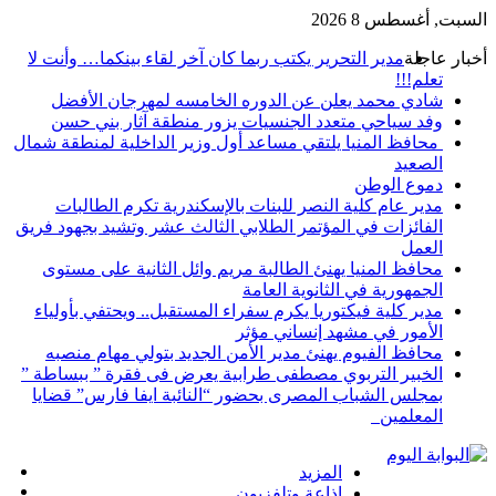
السبت, أغسطس 8 2026
أخبار عاجلة
مدير التحرير يكتب ربما كان آخر لقاء بينكما… وأنت لا
تعلم!!!
شادي محمد يعلن عن الدوره الخامسه لمهرجان الأفضل
وفد سياحي متعدد الجنسيات يزور منطقة آثار بني حسن
محافظ المنيا يلتقي مساعد أول وزير الداخلية لمنطقة شمال
الصعيد
دموع الوطن
مدير عام كلية النصر للبنات بالإسكندرية تكرم الطالبات
الفائزات في المؤتمر الطلابي الثالث عشر وتشيد بجهود فريق
العمل
محافظ المنيا يهنئ الطالبة مريم وائل الثانية على مستوى
الجمهورية في الثانوية العامة
مدير كلية فيكتوريا يكرم سفراء المستقبل.. ويحتفي بأولياء
الأمور في مشهد إنساني مؤثر
محافظ الفيوم يهنئ مدير الأمن الجديد بتولي مهام منصبه
الخبير التربوي مصطفى طرابية يعرض فى فقرة ” ببساطة ”
بمجلس الشباب المصرى بحضور “النائبة ايفا فارس” قضايا
المعلمين
إض
المزيد
مق
عم
اذاعة وتلفزيون