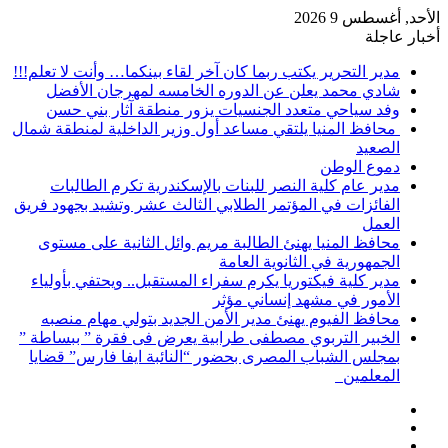
الأحد, أغسطس 9 2026
أخبار عاجلة
مدير التحرير يكتب ربما كان آخر لقاء بينكما… وأنت لا تعلم!!!
شادي محمد يعلن عن الدوره الخامسه لمهرجان الأفضل
وفد سياحي متعدد الجنسيات يزور منطقة آثار بني حسن
محافظ المنيا يلتقي مساعد أول وزير الداخلية لمنطقة شمال
الصعيد
دموع الوطن
مدير عام كلية النصر للبنات بالإسكندرية تكرم الطالبات
الفائزات في المؤتمر الطلابي الثالث عشر وتشيد بجهود فريق
العمل
محافظ المنيا يهنئ الطالبة مريم وائل الثانية على مستوى
الجمهورية في الثانوية العامة
مدير كلية فيكتوريا يكرم سفراء المستقبل.. ويحتفي بأولياء
الأمور في مشهد إنساني مؤثر
محافظ الفيوم يهنئ مدير الأمن الجديد بتولي مهام منصبه
الخبير التربوي مصطفى طرابية يعرض فى فقرة ” ببساطة ”
بمجلس الشباب المصرى بحضور “النائبة ايفا فارس” قضايا
المعلمين
إضافة
مقال
عمود
تسجيل
عشوائي
جانبي