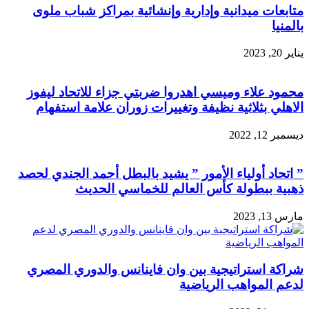
متابعات ميدانية وإدارية وإنشائية بمراكز شباب ملوى
بالمنيا
يناير 20, 2023
محمود علاء وميسي اهدروا ضربتي جزاء للاتحاد ليفوز
الاهلي بثلاثية نظيفة وتغييرات زوران علامة استفهام
ديسمبر 12, 2022
” اتحاد أولياء الأمور ” يشيد بالبطل أحمد الجندي لحصد
ذهبية ببطولة كأس العالم للخماسي الحديث
مارس 13, 2023
شراكة استراتيجية بين وان فاينانس والدوري المصري
لدعم المواهب الرياضية