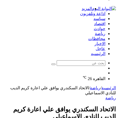
الدخول
المزيد
اذاعة وتلفزيون
سياسه
اقتصاد
حوادث
رياضة
محافظات
الاخبار
عاجل
الرئيسيه
بحث
الوضع
عن
مقال
المظلم
℃
عشوائي
القاهره
26
الرئيسية
/
رياضة
/
الاتحاد السكندري يوافق علي اعارة كريم الديب
للنادي الاسماعيلي
رياضة
الاتحاد السكندري يوافق علي اعارة كريم
الديب للنادي الاسماعيلي