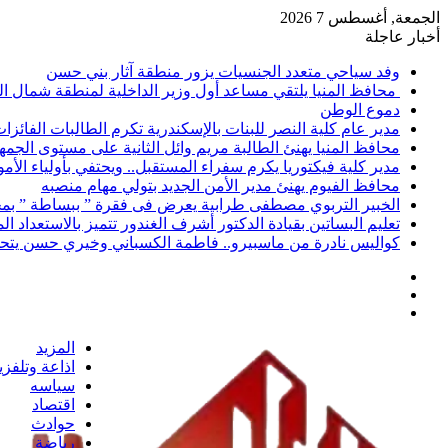
الجمعة, أغسطس 7 2026
أخبار عاجلة
وفد سياحي متعدد الجنسيات يزور منطقة آثار بني حسن
محافظ المنيا يلتقي مساعد أول وزير الداخلية لمنطقة شمال ا
دموع الوطن
مدير عام كلية النصر للبنات بالإسكندرية تكرم الطالبات الفائز
محافظ المنيا يهنئ الطالبة مريم وائل الثانية على مستوى الجمهو
مدير كلية فيكتوريا يكرم سفراء المستقبل.. ويحتفي بأولياء الأ
محافظ الفيوم يهنئ مدير الأمن الجديد بتولي مهام منصبه
الخبير التربوي مصطفى طرابية يعرض فى فقرة ” ببساطة ” بمج
تعليم البساتين بقيادة الدكتور أشرف الغندور تتميز بالاستعداد ا
كواليس نادرة من ماسبيرو.. فاطمة الكسباني وخيري حسن يتحد
إضافة
مقال
عمود
تسجيل
عشوائي
جانبي
الدخول
المزيد
اذاعة وتلفز
سياسه
اقتصاد
حوادث
رياضة