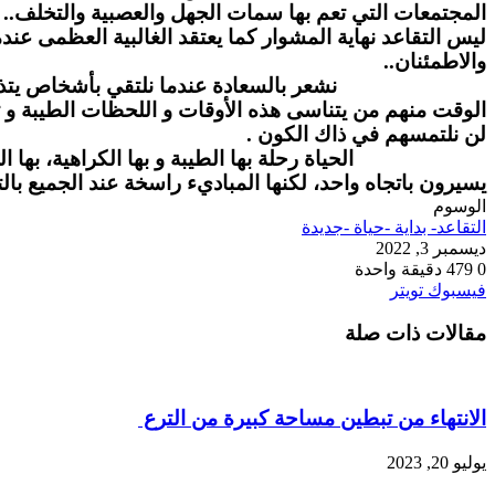
المجتمعات التي تعم بها سمات الجهل والعصبية والتخلف..
ليس التقاعد نهاية المشوار كما يعتقد الغالبية العظمى عند
والاطمئنان..
نشعر بالسعادة عندما نلتقي بأشخاص يتذكرون لحظات ت
الوقت منهم من يتناسى هذه الأوقات و اللحظات الطيبة و تغ
لن نلتمسهم في ذاك الكون .
الحياة رحلة بها الطيبة و بها الكراهية، بها الحنان و 
يسيرون باتجاه واحد، لكنها المباديء راسخة عند الجميع بال
الوسوم
التقاعد- بداية -حياة -جديدة
ديسمبر 3, 2022
0
479
دقيقة واحدة
طباعة
لينكدإن
مشاركة
بينتيريست
فيسبوك
تويتر
عبر
مقالات ذات صلة
البريد
الانتهاء من تبطين مساحة كبيرة من الترع
يوليو 20, 2023