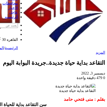
محافظات
الاخبار
عاجل
الرئيسيه
الوضع
مقال
المظلم
℃
عشوائي
القاهره
30
الرئيسية
/
الم
المزيد
التقاعد بداية حياة جديدة..جريدة البوابة اليوم
ديسمبر 3, 2022
0
479
دقيقة واحدة
التقاعد بداية حياة جديدة
بقلم : منى فتحي حامد
سن التقاعد بداية للحياة الحقيقية التي تحقق به