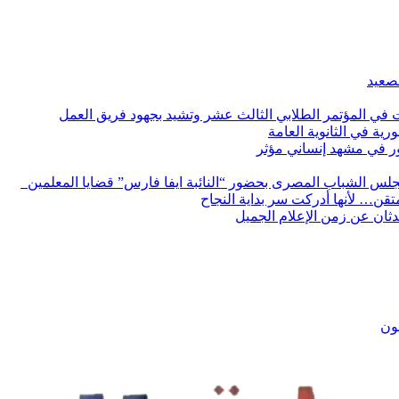
لصعيد
ات في المؤتمر الطلابي الثالث عشر وتشيد بجهود فريق العمل
رية في الثانوية العامة
مور في مشهد إنساني مؤثر
لس الشباب المصرى بحضور “النائبة ايفا فارس” قضايا المعلمين
لمتقن… لأنها أدركت سر بداية النجاح
ثان عن زمن الإعلام الجميل
يون