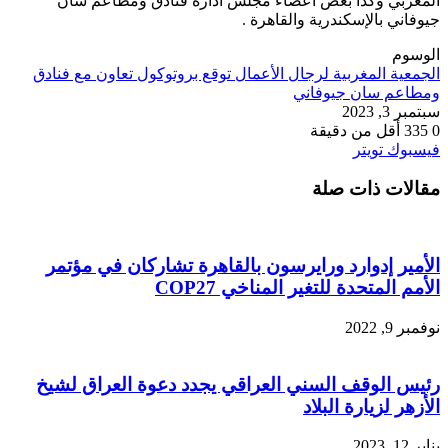
المغربي وكذا بعض أعضاء مجلس اداره فنادق ومطاعم سان
جيوفاني بالإسكندرية والقاهرة .
الوسوم
الجمعية المغربية لرجال الأعمال توقع بروتوكول تعاون مع فنادق
ومطاعم سان جيوفاني
سبتمبر 3, 2023
0
335
أقل من دقيقة
طباعة
لينكدإن
مشاركة
بينتيريست
فيسبوك
تويتر
عبر
مقالات ذات صلة
البريد
الأمير إدوارد ورايرسون بالقاهرة تشاركان في مؤتمر
الأمم المتحدة للتغير المناخي COP27
نوفمبر 9, 2022
رئيس الوقف السني العراقي يجدد دعوة العراق لشيخ
الأزهر لزيارة البلاد
يناير 12, 2023