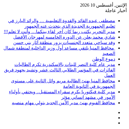
الإثنين, أغسطس 10 2026
أخبار عاجلة
مصطفى عبده القائد والقدوة التعليمية … والرائد البارز في
تعليم الجمهورية الجديدة الذى يتحدث عنه الجمهور
مدير التحرير يكتب ربما كان آخر لقاء بينكما… وأنت لا تعلم!!!
شادي محمد يعلن عن الدوره الخامسه لمهرجان الأفضل
وفد سياحي متعدد الجنسيات يزور منطقة آثار بني حسن
محافظ المنيا يلتقي مساعد أول وزير الداخلية لمنطقة شمال
الصعيد
دموع الوطن
مدير عام كلية النصر للبنات بالإسكندرية تكرم الطالبات
الفائزات في المؤتمر الطلابي الثالث عشر وتشيد بجهود فريق
العمل
محافظ المنيا يهنئ الطالبة مريم وائل الثانية على مستوى
الجمهورية في الثانوية العامة
مدير كلية فيكتوريا يكرم سفراء المستقبل.. ويحتفي بأولياء
الأمور في مشهد إنساني مؤثر
محافظ الفيوم يهنئ مدير الأمن الجديد بتولي مهام منصبه
إضافة
مقال
عمود
تسجيل
عشوائي
جانبي
الدخول