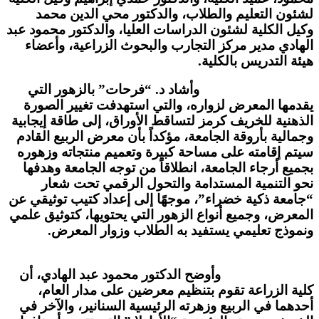
لشئون التعليم والطلاب، والدكتور محي الدين محمد
وكيل الكلية لشئون الدراسات العليا، والدكتور محمود عبد
الهادي مدير مركز التجارب والبحوث الزراعية، وأعضاء
هيئة التدريس بالكلية.
وأشاد د. “فرحات” بالزهور التي
يقدمها المعرض لزواره، والتي استهدفت تغيير الصورة
الذهنية للخريف كرمز لتساقط الأوراق، إلى طاقة إيجابية
وجمالية بأروقة الجامعة، مؤكداً بأن معرض الربيع القادم
سيتم إقامته على مساحة كبيرة وتعميم منتجاته وزهوره
بجميع أرجاء الجامعة، انطلاقاً من توجه الجامعة وهدفها
نحو التنمية المستدامة والتحول الرقمي تحت شعار
“جامعة ذكية خضراء”، موجهًا إلى إعداد كتيب توثيقي عن
المعرض، وجميع أنواع الزهور التي يحتويها، كتوثيق علمي
ونموذج تعليمي يستفيد به الطلاب وزوار المعرض.
وأوضح الدكتور محمود عبد الهادي، أن
كلية الزراعة تقوم بتنظيم معرضين على مدار العام،
أحدهما في الربيع وزهرته الرئيسية السنانير، والآخر في