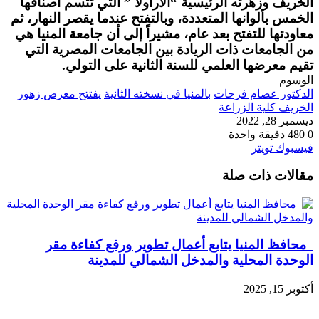
الخريف وزهرته الرئيسية “الأراولا ” التي تتسم أصنافها
الخمس بألوانها المتعددة، وبالتفتح عندما يقصر النهار، ثم
معاودتها للتفتح بعد عام، مشيراً إلى أن جامعة المنيا هي
من الجامعات ذات الريادة بين الجامعات المصرية التي
تقيم معرضها العلمي للسنة الثانية على التولي.
الوسوم
الدكتور عصام فرحات
بالمنيا في نسخته الثانية
يفتتح معرض زهور
الخريف كلية الزراعة
ديسمبر 28, 2022
0
480
دقيقة واحدة
طباعة
لينكدإن
مشاركة
بينتيريست
فيسبوك
تويتر
عبر
مقالات ذات صلة
البريد
محافظ المنيا يتابع أعمال تطوير ورفع كفاءة مقر
الوحدة المحلية والمدخل الشمالي للمدينة
أكتوبر 15, 2025