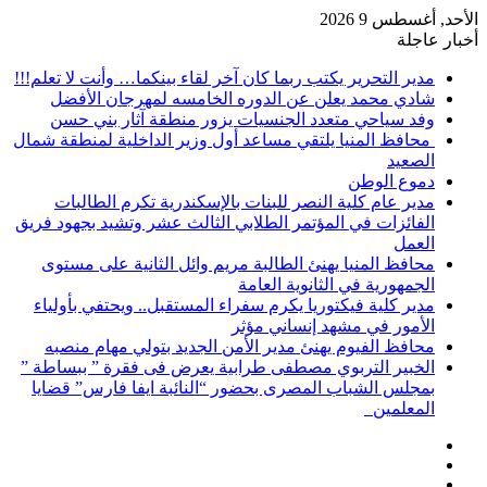
الأحد, أغسطس 9 2026
أخبار عاجلة
مدير التحرير يكتب ربما كان آخر لقاء بينكما… وأنت لا تعلم!!!
شادي محمد يعلن عن الدوره الخامسه لمهرجان الأفضل
وفد سياحي متعدد الجنسيات يزور منطقة آثار بني حسن
محافظ المنيا يلتقي مساعد أول وزير الداخلية لمنطقة شمال
الصعيد
دموع الوطن
مدير عام كلية النصر للبنات بالإسكندرية تكرم الطالبات
الفائزات في المؤتمر الطلابي الثالث عشر وتشيد بجهود فريق
العمل
محافظ المنيا يهنئ الطالبة مريم وائل الثانية على مستوى
الجمهورية في الثانوية العامة
مدير كلية فيكتوريا يكرم سفراء المستقبل.. ويحتفي بأولياء
الأمور في مشهد إنساني مؤثر
محافظ الفيوم يهنئ مدير الأمن الجديد بتولي مهام منصبه
الخبير التربوي مصطفى طرابية يعرض فى فقرة ” ببساطة ”
بمجلس الشباب المصرى بحضور “النائبة ايفا فارس” قضايا
المعلمين
إضافة
مقال
عمود
تسجيل
عشوائي
جانبي