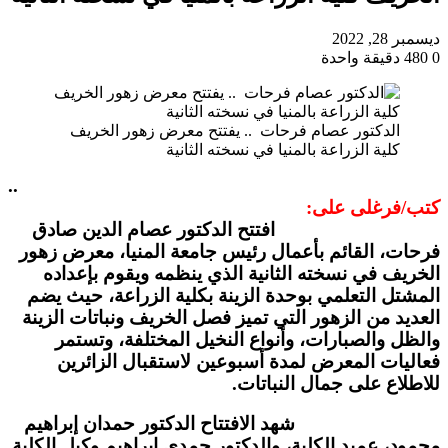
ديسمبر 28, 2022
0
480
دقيقة واحدة
الدكتور عصام فرحات .. يفتتح معرض زهور الخريف
كلية الزراعة بالمنيا في نسخته الثانية
..
كتب/فرغلى على:
افتتح الدكتور عصام الدين صادق
فرحات، القائم بأعمال رئيس جامعة المنيا، معرض زهور
الخريف في نسخته الثانية الذي ينظمه ويقوم بإعداده
المشتل التعلمي بوحدة الزينة بكلية الزراعة، حيث يضم
العديد من الزهور التي تميز فصل الخريف ونباتات الزينة
والظل والصبارات، وأنواع النخيل المختلفة، وتستمر
فعاليات المعرض لمدة أسبوعين لاستقبال الزائرين
للاطلاع على جمال النباتات.
شهد الافتتاح الدكتور حمدان إبراهيم
محمود، عميد الكلية، والدكتور حمدي إبراهيم وكيل الكلية