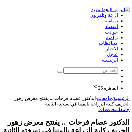
الدخول
المزيد
اذاعة وتلفزيون
سياسه
اقتصاد
حوادث
رياضة
محافظات
الاخبار
عاجل
الرئيسيه
بحث
الوضع
عن
مقال
المظلم
℃
عشوائي
القاهره
26
الرئيسية
/
جامعات
/
الدكتور عصام فرحات .. يفتتح معرض زهور
الخريف كلية الزراعة بالمنيا في نسخته الثانية
جامعات
محافظات
الدكتور عصام فرحات .. يفتتح معرض زهور
الخريف كلية الزراعة بالمنيا في نسخته الثانية