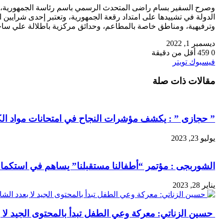
وصرح السفير بسام راضى المتحدث الرسمي باسم رئاسة الجمهورية، إن
الدولة في تشييدها على امتداد رقعة الجمهورية، وتعتبر إحدى شراي
وترفيهية، ومناطق خاصة بالمطاعم، وحدائق مركزية باطلالة علي ساحلية على ا
ديسمبر 1, 2022
0
459
أقل من دقيقة
طباعة
لينكدإن
مشاركة
بينتيريست
فيسبوك
تويتر
عبر
مقالات ذات صلة
البريد
” حجازى ” : يكشف مؤشرات النجاح في امتحانات مواد الكيمي
يوليو 23, 2023
الشوربجى : مؤتمر “أطفالنا مستقبلنا” يساهم في استكم
يناير 28, 2023
حسين الزناتي: معركة وعي الطفل تبدأ بالمحتوى الجيد لا