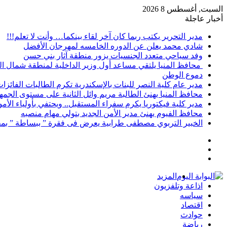
السبت, أغسطس 8 2026
أخبار عاجلة
مدير التحرير يكتب ربما كان آخر لقاء بينكما… وأنت لا تعلم!!!
شادي محمد يعلن عن الدوره الخامسه لمهرجان الأفضل
وفد سياحي متعدد الجنسيات يزور منطقة آثار بني حسن
محافظ المنيا يلتقي مساعد أول وزير الداخلية لمنطقة شمال ا
دموع الوطن
مدير عام كلية النصر للبنات بالإسكندرية تكرم الطالبات الفائز
محافظ المنيا يهنئ الطالبة مريم وائل الثانية على مستوى الجمهو
مدير كلية فيكتوريا يكرم سفراء المستقبل.. ويحتفي بأولياء الأ
محافظ الفيوم يهنئ مدير الأمن الجديد بتولي مهام منصبه
الخبير التربوي مصطفى طرابية يعرض فى فقرة ” ببساطة ” بمج
إضافة
مقال
عمود
تسجيل
عشوائي
جانبي
الدخول
المزيد
اذاعة وتلفزيون
سياسه
اقتصاد
حوادث
رياضة