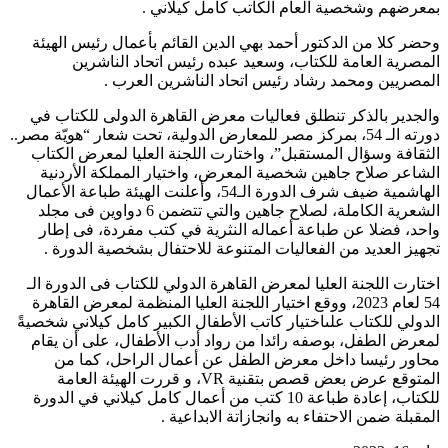
بمعرضهم وشخصية العام الكاتب كامل كيلاني .
وحضر كلا من الدكتور أحمد بهي الدين القائم بأعمال رئيس الهيئة
المصرية العامة للكتاب، وسعيد عبده رئيس اتحاد الناشرين
المصريين ومحمد رشاد رئيس اتحاد الناشرين العرب .
والجدير بالذكر تنطلق فعاليات معرض القاهرة الدولى للكتاب في
دورته الـ 54، بمركز مصر للمعارض الدولية، تحت شعار “هويّة مصر..
الثقافة وسؤال المستقبل”، واختارت اللجنة العليا لمعرض الكتاب
الشاعر صلاح جاهين شخصية المعرض، واختيار المملكة الأردنية
الهاشمية ضيف شرف الدورة الـ54، وأعلنت الهيئة طباعة الأعمال
الشعرية الكاملة، لصلاح جاهين والتي تتضمن 6 دواوين فى مجلد
واحد، فضلا عن طباعة أعماله النثرية في كتب مفردة، فى إطار
تجهيز العديد من الفعاليات المتنوعة للاحتفال بشخصية الدورة .
اختارت اللجنة العليا لمعرض القاهرة الدولي للكتاب فى الدورة الـ
54 لعام 2023، ووقع اختيار اللجنة العليا المنظمة لمعرض القاهرة
الدولي للكتاب علىاختيار كاتب الأطفال الكبير كامل كيلاني شخصيةً
لمعرض الطفل، بوصفه رائدا من رواد أدب الأطفال، على أن يقام
محاور رئيسا داخل معرض الطفل عن أعمال الراحل، كما من
المتوقع عرض بعض قصص بتقنية VR، و قررت الهيئة العامة
للكتاب، إعادة طباعة 10 كتب من أعمال كامل كيلاني في الدورة
المقبلة ضمن الاحتفاء به وانجازاتة الابداعية .