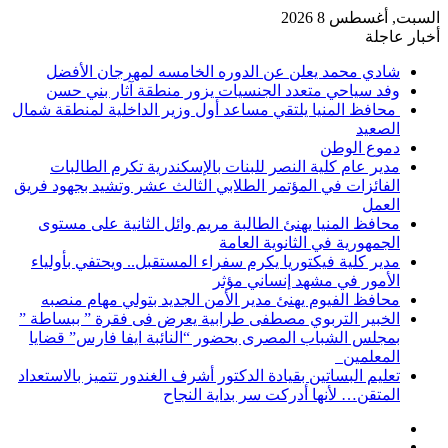
السبت, أغسطس 8 2026
أخبار عاجلة
شادي محمد يعلن عن الدوره الخامسه لمهرجان الأفضل
وفد سياحي متعدد الجنسيات يزور منطقة آثار بني حسن
محافظ المنيا يلتقي مساعد أول وزير الداخلية لمنطقة شمال
الصعيد
دموع الوطن
مدير عام كلية النصر للبنات بالإسكندرية تكرم الطالبات
الفائزات في المؤتمر الطلابي الثالث عشر وتشيد بجهود فريق
العمل
محافظ المنيا يهنئ الطالبة مريم وائل الثانية على مستوى
الجمهورية في الثانوية العامة
مدير كلية فيكتوريا يكرم سفراء المستقبل.. ويحتفي بأولياء
الأمور في مشهد إنساني مؤثر
محافظ الفيوم يهنئ مدير الأمن الجديد بتولي مهام منصبه
الخبير التربوي مصطفى طرابية يعرض فى فقرة ” ببساطة ”
بمجلس الشباب المصرى بحضور “النائبة ايفا فارس” قضايا
المعلمين
تعليم البساتين بقيادة الدكتور أشرف الغندور تتميز بالاستعداد
المتقن… لأنها أدركت سر بداية النجاح
إضافة
مقال
عمود