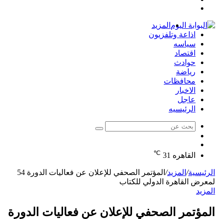
تسجيل
عشوائي
جانبي
الدخول
المزيد
اذاعة وتلفزيون
سياسه
اقتصاد
حوادث
رياضة
محافظات
الاخبار
عاجل
الرئيسيه
بحث
الوضع
عن
مقال
المظلم
℃
عشوائي
القاهره
31
الرئيسية
/
المزيد
/
المؤتمر الصحفي للإعلان عن فعاليات الدورة 54
لمعرض القاهرة الدولي للكتاب
المزيد
المؤتمر الصحفي للإعلان عن فعاليات الدورة