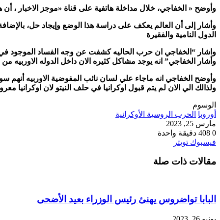
وأوضح « الخفاجي، خلال مداخلة هاتفية على قناة «موجز الاخبار ، أن ه
وأشار إلى أن العالم يعكف على دراسة هذا الوضع وإيجاد حل، بالإضاف
الدول النامية والفقيرة
واشار “الخفاجي ان حرب الحاليه كشفت عن وجه الفساد الموجود في صفو
وأشار الخفاجي” انه يوجد مشاكل كثيره الان داخل الدوله الاوربيه من 
وأوضح الخفاجي انه ماجاء علي لسان نائب المفوضية الاوربيه أنهم سوف
ولذالك الي الان لم يتم قبول اوكرانيا في حلف النيتو لان اوكرانيا معروف
الوسوم
أوروبا
الحرب الروسية الأوكرانية
مارس 25, 2023
0
408
دقيقة واحدة
طباعة
لينكدإن
مشاركة
بينتيريست
فيسبوك
تويتر
عبر
مقالات ذات صلة
البريد
البابا تواضروس يهنئ رئيس الوزراء بعيد الأضحى
يونيو 26, 2023