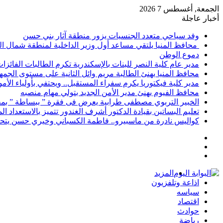
الجمعة, أغسطس 7 2026
أخبار عاجلة
وفد سياحي متعدد الجنسيات يزور منطقة آثار بني حسن
محافظ المنيا يلتقي مساعد أول وزير الداخلية لمنطقة شمال ا
دموع الوطن
مدير عام كلية النصر للبنات بالإسكندرية تكرم الطالبات الفائز
محافظ المنيا يهنئ الطالبة مريم وائل الثانية على مستوى الجمهو
مدير كلية فيكتوريا يكرم سفراء المستقبل.. ويحتفي بأولياء الأ
محافظ الفيوم يهنئ مدير الأمن الجديد بتولي مهام منصبه
الخبير التربوي مصطفى طرابية يعرض فى فقرة ” ببساطة ” بمج
تعليم البساتين بقيادة الدكتور أشرف الغندور تتميز بالاستعداد ا
كواليس نادرة من ماسبيرو.. فاطمة الكسباني وخيري حسن يتحد
إضافة
مقال
عمود
تسجيل
عشوائي
جانبي
الدخول
المزيد
اذاعة وتلفزيون
سياسه
اقتصاد
حوادث
رياضة