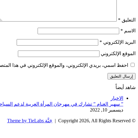
التعليق
*
الاسم
*
البريد الإلكتروني
*
الموقع الإلكتروني
احفظ اسمي، بريدي الإلكتروني، والموقع الإلكتروني في هذا المتصف
شاهد أيضاً
إغلاق
الاخبار
” سهير الغنام ” تشارك في مهرجان المرأة العربية لدعم السياح
ديسمبر 10, 2022
© Copyright 2026, All Rights Reserved |
جَنَّة Theme by TieLabs
زر
تويتر
تيلقرام
واتساب
فيسبوك
الذهاب