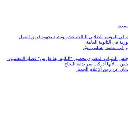
لصعيد
ات في المؤتمر الطلابي الثالث عشر وتشيد بجهود فريق العمل
رية في الثانوية العامة
مور في مشهد إنساني مؤثر
لس الشباب المصرى بحضور “النائبة ايفا فارس” قضايا المعلمين
لمتقن… لأنها أدركت سر بداية النجاح
ثان عن زمن الإعلام الجميل