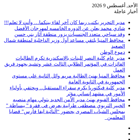
الأحد, أغسطس 9 2026
أخبار عاجلة
مدير التحرير يكتب ربما كان آخر لقاء بينكما… وأنت لا تعلم!!!
شادي محمد يعلن عن الدوره الخامسه لمهرجان الأفضل
وفد سياحي متعدد الجنسيات يزور منطقة آثار بني حسن
محافظ المنيا يلتقي مساعد أول وزير الداخلية لمنطقة شمال
الصعيد
دموع الوطن
مدير عام كلية النصر للبنات بالإسكندرية تكرم الطالبات
الفائزات في المؤتمر الطلابي الثالث عشر وتشيد بجهود فريق
العمل
محافظ المنيا يهنئ الطالبة مريم وائل الثانية على مستوى
الجمهورية في الثانوية العامة
مدير كلية فيكتوريا يكرم سفراء المستقبل.. ويحتفي بأولياء
الأمور في مشهد إنساني مؤثر
محافظ الفيوم يهنئ مدير الأمن الجديد بتولي مهام منصبه
الخبير التربوي مصطفى طرابية يعرض فى فقرة ” ببساطة ”
بمجلس الشباب المصرى بحضور “النائبة ايفا فارس” قضايا
المعلمين
إضافة
مقال
عمود
تسجيل
عشوائي
جانبي