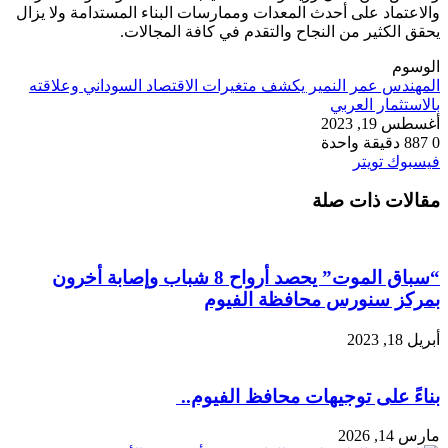
والاعتماد على أحدث المعدات وممارسات البناء المستدامة ولا يزال
يحقق الكثير من النجاح والتقدم في كافة المجالات.
الوسوم
المهندس عمر النمير يكشف متغيرات الاقتصاد السوداني وعلاقته
بالاستثمار العربي
أغسطس 19, 2023
0
887
دقيقة واحدة
طباعة
لينكدإن
مشاركة
بينتيريست
فيسبوك
تويتر
عبر
مقالات ذات صلة
البريد
“سباق الموت” يحصد أرواح 8 شباب وإصابة أخرون
بمركز سنورس محافظة الفيوم
أبريل 18, 2023
بناءً على توجيهات محافظ الفيوم..
مارس 14, 2026