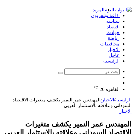
الدخول
المزيد
اذاعة وتلفزيون
سياسه
اقتصاد
حوادث
رياضة
محافظات
الاخبار
عاجل
الرئيسيه
بحث
الوضع
عن
مقال
المظلم
℃
عشوائي
القاهره
26
الرئيسية
/
الاخبار
/
المهندس عمر النمير يكشف متغيرات الاقتصاد
السوداني وعلاقته بالاستثمار العربي
الاخبار
المهندس عمر النمير يكشف متغيرات
الاقتصاد السوداني وعلاقته بالاستثمار العربي