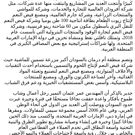
كبيرًا وأنتجت العديد من المشاريع وانبثقت منها عدة شركات، مثل
شركة أفرودان العالمية للتجارة والخدمات، وشركة للمواشي
والمنتجات الزراعية، وشركة جارم العالمية، ومصنع فيض النعم
لإنتاج زيوت الطعام بطاقة انتاجية 100 طن يوميا وشركة فيض النعم
للنقل البري بأسطول مكون من 60 شاحنة رينو فرنسية، وشركة
فيض النعم لتجارة الوقود والمنتجات البترولية التي تأسست عام
2018، وتمتلك ناقلتي نفط ومنشأة تخزين في دولة الإمارات العربية
المتحدة، ولها شراكات إستراتيجية مع بعض المصافي الكبرى في
المنطقة العربية.
وتضم منطقة أم درمان بالسودان أكبر مزرعة تسمين للماشية حيث
شركة فيض النعم لإنتاج اللحوم والتسمين باستخدام أحدث التقنيات
والأعلاف المتوازنة، ومصنع فيض النعم لتصنيع وتعبئة المواد
الغذائية، وآخر لصناعة الكرتون والورق، ومصنع للمنتجات
البلاستيكية، وأسس بعض المستشفيات الخيرية ودعم فرق الشباب.
جدير بالذكر أن المهندس عمر عثمان النمير رجل أعمال وشاب
طموح بأفكار واعدة حققت نجاحًا مستحقًا في فترة وجيزة عبرت
حدود السودان ووصلت إلى العديد من الدول في أنحاء الوطن
العربي، وفي عام 2006 أسس مجموعة سيمي للمقاولات، ومقرها
في إمارة دبي، الإمارات العربية المتحدة، واكتسب منذ ذلك الحين
نجاحًا كبيرًا وخبرة في إنشاء وصيانة مشاريع تطوير الطرق والبنية
التحتية واسعة النطاق التي تخدم العملاء في القطاعين العام
والخاص، من خلال رؤية واسعة لاحتياجات العملاء والنمو الأخضر،