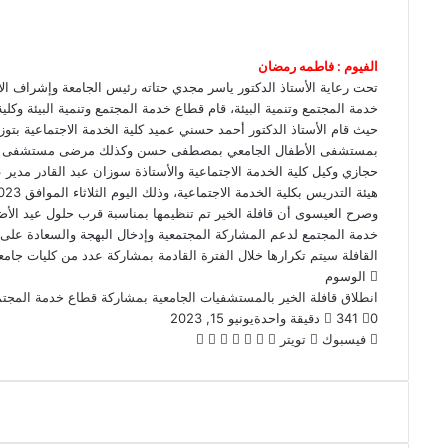
الفيوم : فاطمه رمضان
تحت رعاية الأستاذ الدكتور ياسر مجدي حتاته رئيس الجامعة وإشراف ال
خدمة المجتمع وتنمية البيئة، قام قطاع خدمة المجتمع وتنمية البيئة وكلي
حيث قام الأستاذ الدكتور أحمد حسني عميد كلية الخدمة الاجتماعية بتوز
بمستشفى الأطفال الجامعي بمصطفى حسن وكذلك مرضى مستشفى الباطنة
حجازي وكيل كلية الخدمة الاجتماعية والأستاذة سوزان عبد القادر مدير 
هيئة التدريس بكلية الخدمة الاجتماعية، وذلك اليوم الثلاثاء الموافق 13/6/2023.
وصرح العيسوى أن قافلة الخير تم تنظيمها بمناسبة قرب حلول عيد الأضح
خدمة المجتمع لدعم المشاركة المجتمعية وإدخال البهجة والسعادة على
القافلة سيتم تكرارها خلال الفترة القادمة بمشاركة عدد من كليات جامعه
الوسوم
انطلاق قافلة الخير بالمستشفيات الجامعية بمشاركة قطاع خدمة المجت
0
341
دقيقة واحدة
يونيو 15, 2023
لينكدإن
بينتيريست
طباعة
مشاركة
فيسبوك
تويتر
عبر
البريد