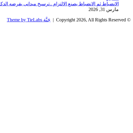
الانضباط ثم الانضباط يصنع الالتزام ..ترسيخ ميدانى يفرضه الدكتور
مارس 31, 2026
© Copyright 2026, All Rights Reserved |
جَنَّة Theme by TieLabs
زر
تويتر
تيلقرام
واتساب
فيسبوك
الذهاب
إلى
الأعلى