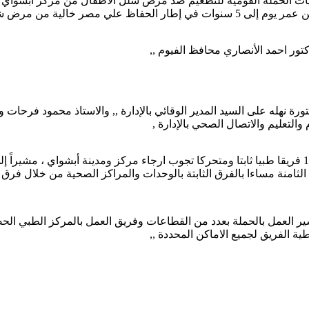
يات الحملة القومية للتطعيم ضد مرض شلل الأطفال من مركز أبشواي بمح
كتور احمد الأنصاري محافظ الفيوم ,,
رة نهله على السيد المدير الوقائي بالإدارة ,, والاستاذ محمود فرحات 
التعليم والاتصال الصحي بالإدارة ,
وأوضح زايد ، أن الحملة تستهدف تطعيم عدد 65521 طفلا من خلال 180 فريقا طبيا ثابتا ومتحركا تجوب ارجا
 سير العمل بالحملة بعدد من القطاعات وفريق العمل بالمركز الطبي ا
ية الفريق لجميع الاماكن المحددة ,,