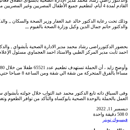
والدكتور راضي رشاد محمد مدير الإدارة الصحية بابشواى انطلاق فعال
القادم لمدة 4 أيام، لتطعيم جميع الأطفال المصريين وغير المصريين من عمر يوم إلى 5 سنوات في إطار الحفاظ علي مصر خالية من مرض شلل الأطفال ولرفع المناعة المجتمعية للأطفال.
وذلك تحت رعاية الدكتور خالد عبد الغفار وزير الصحة والسكان ,, والد
والدكتور حاتم جمال الدين وكيل وزارة الصحة بالفيوم ,,,
بحضور الدكتورراضى رشاد محمد مدير الادارة الصحية بأبشواي , والدكتو
احمد ثابت مدير المركز الطبي والاستاذ احمد العجماوي مسئول الإعلام و
مساءاً بالفرق المتحركة من شقة الي شقة ومن الساعة 8 صباحا حتي الثامنة مساءا بالفرق الثابتة بالوحدات والمراكز الصحية من خلال فرق طبية مدربة ومجهزة لتطعيم الأطفال بالمجان،
وفى السياق ذاته تابع الدكتور محمد عبد التواب خلال جولته بأبشواي
العمل بالحملة بالوحدة الصحية بابوكساه والتأكد من توافر الطعوم وتغط
ديسمبر 11, 2022
0
508
دقيقة واحدة
طباعة
لينكدإن
مشاركة
بينتيريست
فيسبوك
تويتر
عبر