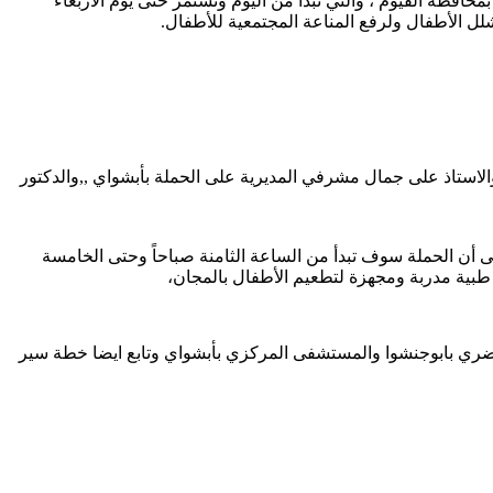
افظة الفيوم ، والتي تبدأ من اليوم وتستمر حتى يوم الأربعاء
والاستاذ على جمال مشرفي المديرية على الحملة بأبشواي ,,والدكتور
ء مركز ومدينة أبشواي ، مشيراً إلى أن الحملة سوف تبدأ من الساعة الثامنة صباحاً وحتى الخامسة
لحضري بابوجنشوا والمستشفى المركزي بأبشواي وتابع ايضا خطة سير