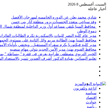
السبت, أغسطس 8 2026
أخبار عاجلة
شادي محمد يعلن عن الدوره الخامسه لمهرجان الأفضل
وفد سياحي متعدد الجنسيات يزور منطقة آثار بني حسن
محافظ المنيا يلتقي مساعد أول وزير الداخلية لمنطقة شمال ا
دموع الوطن
مدير عام كلية النصر للبنات بالإسكندرية تكرم الطالبات الفائز
محافظ المنيا يهنئ الطالبة مريم وائل الثانية على مستوى الجمهو
مدير كلية فيكتوريا يكرم سفراء المستقبل.. ويحتفي بأولياء الأ
محافظ الفيوم يهنئ مدير الأمن الجديد بتولي مهام منصبه
الخبير التربوي مصطفى طرابية يعرض فى فقرة ” ببساطة ” بمج
تعليم البساتين بقيادة الدكتور أشرف الغندور تتميز بالاستعداد ا
إضافة
مقال
عمود
تسجيل
عشوائي
جانبي
الدخول
المزيد
اذاعة وتلفزيون
سياسه
اقتصاد
حوادث
رياضة