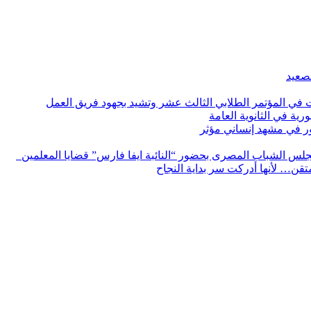
لصعيد
ات في المؤتمر الطلابي الثالث عشر وتشيد بجهود فريق العمل
رية في الثانوية العامة
مور في مشهد إنساني مؤثر
لس الشباب المصرى بحضور “النائبة ايفا فارس” قضايا المعلمين
لمتقن… لأنها أدركت سر بداية النجاح