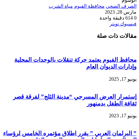
الوسوم
الصرف الصحي
محافظة الفيوم
مياة الشرب
مارس 28, 2023
0
614
دقيقة واحدة
طباعة
لينكدإن
مشاركة
بينتيريست
فيسبوك
تويتر
عبر
مقالات ذات صلة
البريد
محافظ الفيوم يعتمد حركة تنقلات بالوحدات المحلية
وإدارات الديوان العام
يونيو 17, 2025
إستمرار العرض المسرحي “مدينة الثلج” لفرقة قصر
ثقافة الطفل بدمنهور
يونيو 17, 2023
” البرلمان العربي ” يقرر اطلاق مؤتمره الخامس لرؤساء