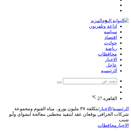
مقال
عمود
تسجيل
عشوائي
جانبي
الدخول
المزيد
اذاعة وتلفزيون
سياسه
اقتصاد
حوادث
رياضة
محافظات
الاخبار
عاجل
الرئيسيه
بحث
الوضع
عن
مقال
المظلم
℃
عشوائي
القاهره
27
الرئيسية
/
الاخبار
/
بتكلفة ٣٧ مليون يورو.. مياه الفيوم ومجموعة
شركات الخرافى يوقعان عقد لتنفيذ محطتى معالجة ابشواى وأبو
شنب
الاخبار
محافظات