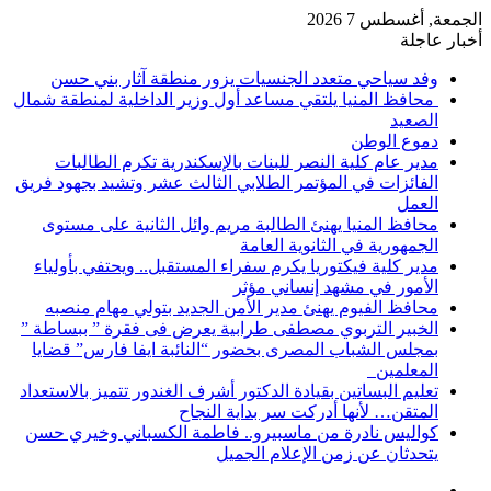
الجمعة, أغسطس 7 2026
أخبار عاجلة
وفد سياحي متعدد الجنسيات يزور منطقة آثار بني حسن
محافظ المنيا يلتقي مساعد أول وزير الداخلية لمنطقة شمال
الصعيد
دموع الوطن
مدير عام كلية النصر للبنات بالإسكندرية تكرم الطالبات
الفائزات في المؤتمر الطلابي الثالث عشر وتشيد بجهود فريق
العمل
محافظ المنيا يهنئ الطالبة مريم وائل الثانية على مستوى
الجمهورية في الثانوية العامة
مدير كلية فيكتوريا يكرم سفراء المستقبل.. ويحتفي بأولياء
الأمور في مشهد إنساني مؤثر
محافظ الفيوم يهنئ مدير الأمن الجديد بتولي مهام منصبه
الخبير التربوي مصطفى طرابية يعرض فى فقرة ” ببساطة ”
بمجلس الشباب المصرى بحضور “النائبة ايفا فارس” قضايا
المعلمين
تعليم البساتين بقيادة الدكتور أشرف الغندور تتميز بالاستعداد
المتقن… لأنها أدركت سر بداية النجاح
كواليس نادرة من ماسبيرو.. فاطمة الكسباني وخيري حسن
يتحدثان عن زمن الإعلام الجميل
إضافة