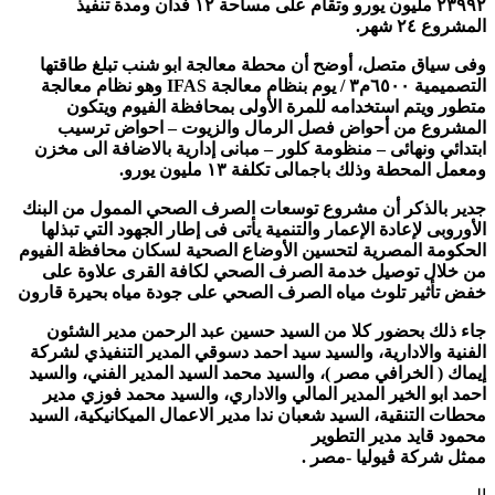
٢٣٩٩٢ مليون يورو وتقام على مساحة ١٢ فدان ومدة تنفيذ
المشروع ٢٤ شهر.
وفى سياق متصل، أوضح أن محطة معالجة ابو شنب تبلغ طاقتها
التصميمية ٦٥٠٠م٣ / يوم بنظام معالجة IFAS وهو نظام معالجة
متطور ويتم استخدامه للمرة الأولى بمحافظة الفيوم ويتكون
المشروع من أحواض فصل الرمال والزيوت – احواض ترسيب
ابتدائي ونهائى – منظومة كلور – مبانى إدارية بالاضافة الى مخزن
ومعمل المحطة وذلك باجمالى تكلفة ١٣ مليون يورو.
جدير بالذكر أن مشروع توسعات الصرف الصحي الممول من البنك
الأوروبى لإعادة الإعمار والتنمية يأتى فى إطار الجهود التي تبذلها
الحكومة المصرية لتحسين الأوضاع الصحية لسكان محافظة الفيوم
من خلال توصيل خدمة الصرف الصحي لكافة القرى علاوة على
خفض تأثير تلوث مياه الصرف الصحي على جودة مياه بحيرة قارون
جاء ذلك بحضور كلا من السيد حسين عبد الرحمن مدير الشئون
الفنية والادارية، والسيد سيد احمد دسوقي المدير التنفيذي لشركة
إيماك ( الخرافي مصر )، والسيد محمد السيد المدير الفني، والسيد
احمد ابو الخير المدير المالي والاداري، والسيد محمد فوزي مدير
محطات التنقية، السيد شعبان ندا مدير الاعمال الميكانيكية، السيد
محمود قايد مدير التطوير
ممثل شركة ڤيوليا -مصر .