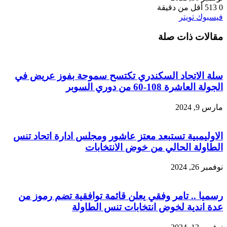
0
513
أقل من دقيقة
طباعة
لينكدإن
مشاركة
بينتيريست
فيسبوك
تويتر
عبر
مقالات ذات صلة
البريد
سلة الاتحاد السكندري تكتسح سموحة بفوز عريض في
الجولة العاشرة 108-60 من دوري السوبر
مارس 9, 2024
الاوليمبية تستبعد معتز عاشور ومجلس ادارة اتحاد تنس
الطاولة الحالي من خوض الانتخابات
نوفمبر 26, 2024
رسميا .. تامر وفقي يعلن قائمة توافقية تضم رموز من
عدة اندية لخوض انتخابات تنس الطاولة