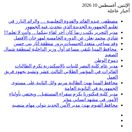
الإثنين, أغسطس 10 2026
أخبار عاجلة
مصطفى عبده القائد والقدوة التعليمية … والرائد البارز في
تعليم الجمهورية الجديدة الذى يتحدث عنه الجمهور
مدير التحرير يكتب ربما كان آخر لقاء بينكما… وأنت لا تعلم!!!
شادي محمد يعلن عن الدوره الخامسه لمهرجان الأفضل
وفد سياحي متعدد الجنسيات يزور منطقة آثار بني حسن
محافظ المنيا يلتقي مساعد أول وزير الداخلية لمنطقة شمال
الصعيد
دموع الوطن
مدير عام كلية النصر للبنات بالإسكندرية تكرم الطالبات
الفائزات في المؤتمر الطلابي الثالث عشر وتشيد بجهود فريق
العمل
محافظ المنيا يهنئ الطالبة مريم وائل الثانية على مستوى
الجمهورية في الثانوية العامة
مدير كلية فيكتوريا يكرم سفراء المستقبل.. ويحتفي بأولياء
الأمور في مشهد إنساني مؤثر
محافظ الفيوم يهنئ مدير الأمن الجديد بتولي مهام منصبه
إضافة
مقال
عمود
تسجيل
عشوائي
جانبي
الدخول